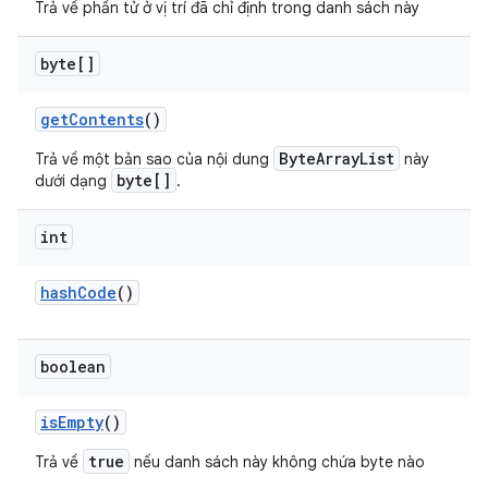
Trả về phần tử ở vị trí đã chỉ định trong danh sách này
byte[]
get
Contents
()
ByteArrayList
Trả về một bản sao của nội dung
này
byte[]
dưới dạng
.
int
hash
Code
()
boolean
is
Empty
()
true
Trả về
nếu danh sách này không chứa byte nào