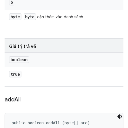
b
byte
byte
:
cần thêm vào danh sách
Giá trị trả về
boolean
true
add
All
public boolean addAll (byte[] src)