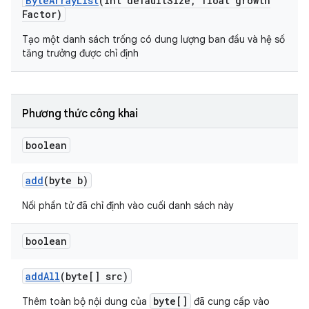
Byte
Array
List
(int default
Size
,
float growth
Factor)
Tạo một danh sách trống có dung lượng ban đầu và hệ số
tăng trưởng được chỉ định
Phương thức công khai
boolean
add
(byte b)
Nối phần tử đã chỉ định vào cuối danh sách này
boolean
add
All
(byte[] src)
byte[]
Thêm toàn bộ nội dung của
đã cung cấp vào