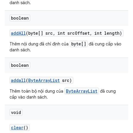
danh sách.
boolean
add
All
(byte[] src
,
int src
Offset
,
int length)
byte[]
Thêm nội dung đã chỉ định của
đã cung cấp vào
danh sách.
boolean
addall
(
Byte
Array
List
src)
ByteArrayList
Thêm toàn bộ nội dung của
đã cung
cấp vào danh sách.
void
clear
()