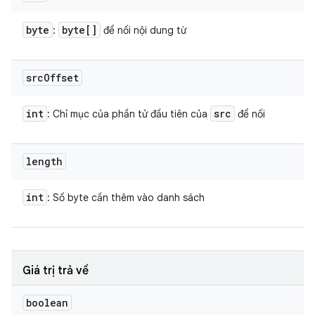
byte
byte[]
:
để nối nội dung từ
src
Offset
int
src
: Chỉ mục của phần tử đầu tiên của
để nối
length
int
: Số byte cần thêm vào danh sách
Giá trị trả về
boolean