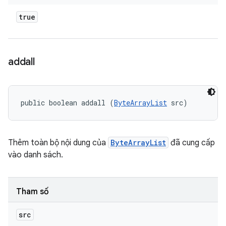
true
addall
public boolean addall (
ByteArrayList
 src)
Thêm toàn bộ nội dung của
ByteArrayList
đã cung cấp
vào danh sách.
Tham số
src