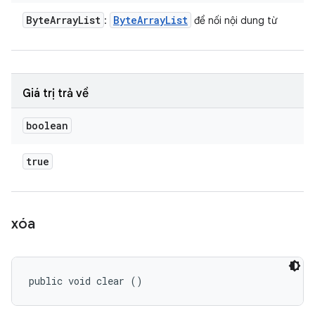
Byte
Array
List
Byte
Array
List
:
để nối nội dung từ
Giá trị trả về
boolean
true
xóa
public void clear ()