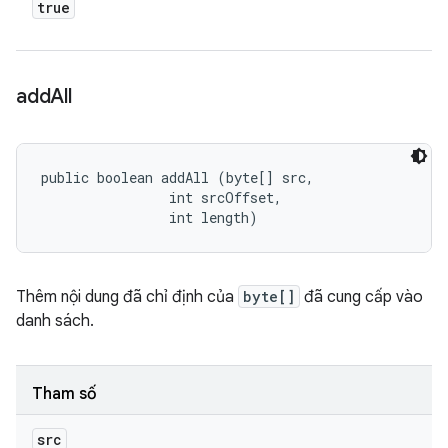
true
add
All
public boolean addAll (byte[] src, 

                int srcOffset, 

                int length)
Thêm nội dung đã chỉ định của
byte[]
đã cung cấp vào
danh sách.
Tham số
src