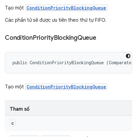
Tạo một
ConditionPriorityBlockingQueue
Các phần tử sẽ được ưu tiên theo thứ tự FIFO.
Condition
Priority
Blocking
Queue
public ConditionPriorityBlockingQueue (Comparator<
Tạo một
ConditionPriorityBlockingQueue
Tham số
c