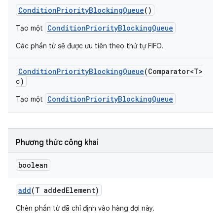
Condition
Priority
Blocking
Queue
()
ConditionPriorityBlockingQueue
Tạo một
Các phần tử sẽ được ưu tiên theo thứ tự FIFO.
Condition
Priority
Blocking
Queue
(Comparator<T>
c)
ConditionPriorityBlockingQueue
Tạo một
Phương thức công khai
boolean
add
(T added
Element)
Chèn phần tử đã chỉ định vào hàng đợi này.