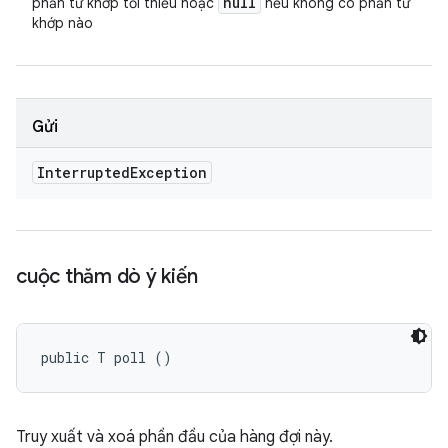
null
phần tử khớp tối thiểu hoặc
nếu không có phần tử
khớp nào
Gửi
Interrupted
Exception
cuộc thăm dò ý kiến
public T poll ()
Truy xuất và xoá phần đầu của hàng đợi này.