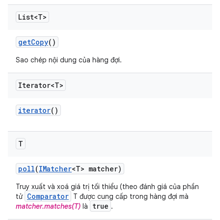
List<T>
get
Copy
()
Sao chép nội dung của hàng đợi.
Iterator<T>
iterator
()
T
poll
(
IMatcher
<T> matcher)
Truy xuất và xoá giá trị tối thiểu (theo đánh giá của phần
Comparator
tử
T được cung cấp trong hàng đợi mà
true
matcher.matches(T)
là
.