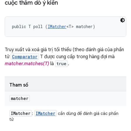
cuộc thăm dò ý kiến
public T poll (
IMatcher
<T> matcher)
Truy xuất và xoá giá trị tối thiểu (theo đánh giá của phần
tử
Comparator
T được cung cấp trong hàng đợi mà
matcher.matches(T)
là
true
.
Tham số
matcher
IMatcher
IMatcher
:
cần dùng để đánh giá các phần
tử