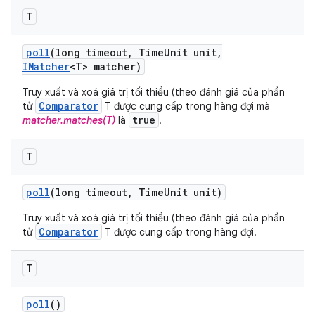
T
poll
(long timeout
,
Time
Unit unit
,
IMatcher
<T> matcher)
Truy xuất và xoá giá trị tối thiểu (theo đánh giá của phần
Comparator
tử
T được cung cấp trong hàng đợi mà
true
matcher.matches(T)
là
.
T
poll
(long timeout
,
Time
Unit unit)
Truy xuất và xoá giá trị tối thiểu (theo đánh giá của phần
Comparator
tử
T được cung cấp trong hàng đợi.
T
poll
()