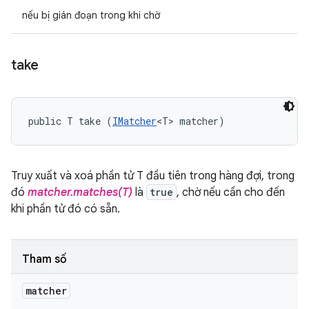
nếu bị gián đoạn trong khi chờ
take
public T take (
IMatcher
<T> matcher)
Truy xuất và xoá phần tử T đầu tiên trong hàng đợi, trong
đó
matcher.matches(T)
là
true
, chờ nếu cần cho đến
khi phần tử đó có sẵn.
Tham số
matcher