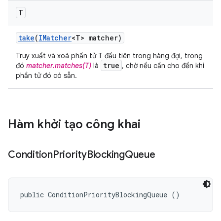
T
take
(
IMatcher
<T> matcher)
Truy xuất và xoá phần tử T đầu tiên trong hàng đợi, trong
true
đó
matcher.matches(T)
là
, chờ nếu cần cho đến khi
phần tử đó có sẵn.
Hàm khởi tạo công khai
Condition
Priority
Blocking
Queue
public ConditionPriorityBlockingQueue ()