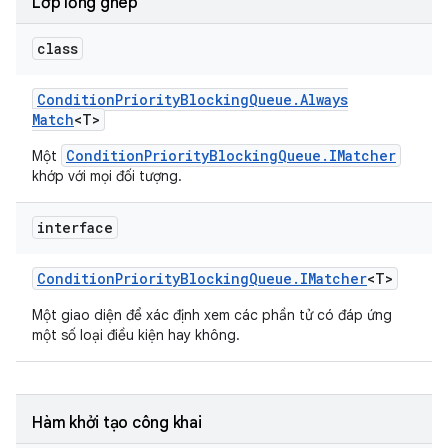
Lớp lồng ghép
class
Condition
Priority
Blocking
Queue
.
Always
Match
<T>
ConditionPriorityBlockingQueue.IMatcher
Một
khớp với mọi đối tượng.
interface
Condition
Priority
Blocking
Queue
.
IMatcher
<T>
Một giao diện để xác định xem các phần tử có đáp ứng
một số loại điều kiện hay không.
Hàm khởi tạo công khai