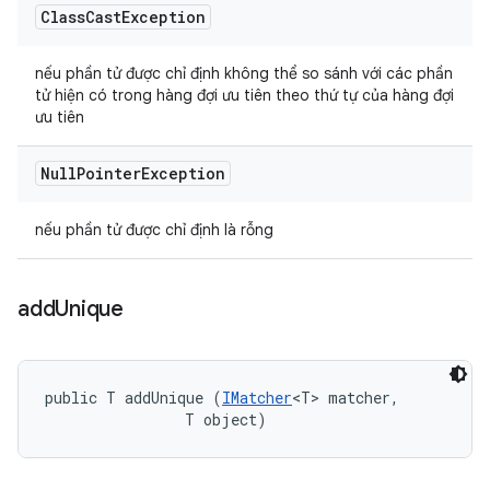
Class
Cast
Exception
nếu phần tử được chỉ định không thể so sánh với các phần
tử hiện có trong hàng đợi ưu tiên theo thứ tự của hàng đợi
ưu tiên
Null
Pointer
Exception
nếu phần tử được chỉ định là rỗng
add
Unique
public T addUnique (
IMatcher
<T> matcher, 

                T object)