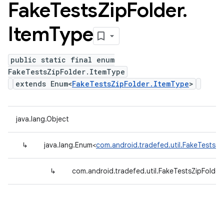
Fake
Tests
Zip
Folder
.
Item
Type
public static final enum
FakeTestsZipFolder.ItemType
extends Enum<
FakeTestsZipFolder.ItemType
>
java.lang.Object
↳
java.lang.Enum<
com.android.tradefed.util.FakeTestsZi
↳
com.android.tradefed.util.FakeTestsZipFolder