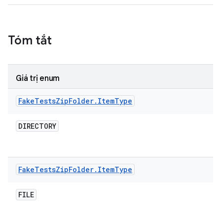
Tóm tắt
Giá trị enum
Fake
Tests
Zip
Folder
.
Item
Type
DIRECTORY
Fake
Tests
Zip
Folder
.
Item
Type
FILE