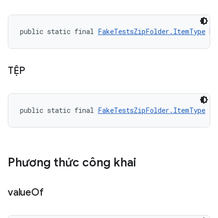
public static final 
FakeTestsZipFolder.ItemType
 DI
TỆP
public static final 
FakeTestsZipFolder.ItemType
 FI
Phương thức công khai
value
Of