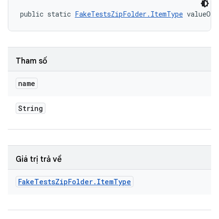
public static 
FakeTestsZipFolder.ItemType
 valueOf 
Tham số
name
String
Giá trị trả về
Fake
Tests
Zip
Folder
.
Item
Type