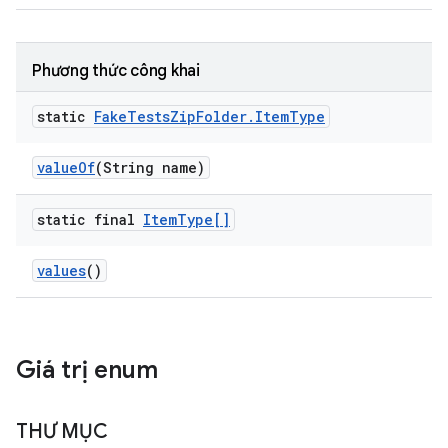
Phương thức công khai
static
Fake
Tests
Zip
Folder
.
Item
Type
value
Of
(String name)
static final
Item
Type[]
values
()
Giá trị enum
THƯ MỤC