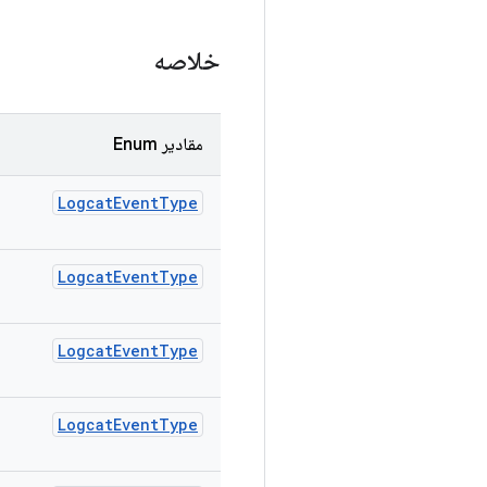
خلاصه
مقادیر Enum
Logcat
Event
Type
Logcat
Event
Type
Logcat
Event
Type
Logcat
Event
Type