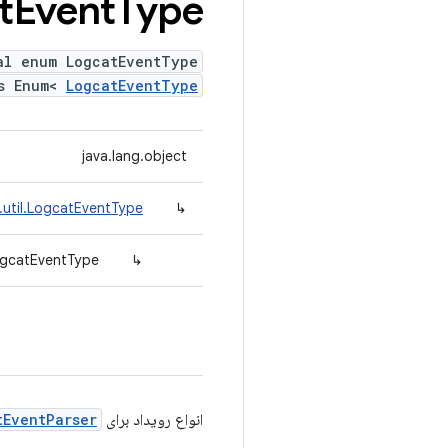
t
Event
Type
al enum LogcatEventType
ds Enum<
LogcatEventType
java.lang.object
.util.LogcatEventType
↳
LogcatEventType
↳
انواع رویداد برای
tEventParser