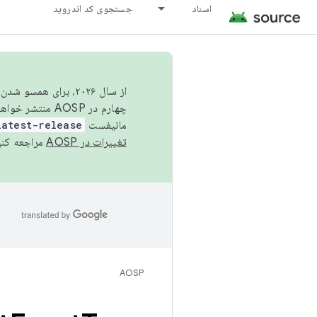
اسناد
جستجوی کد اندروید
از سال ۲۰۲۶، برای ه
چهارم در AOSP منتشر خواهیم کرد. برای ساخت و مشارکت در AOSP،
مانیفست
latest-release
تغییرات در AOSP
مراجعه کنی
ا
AOSP