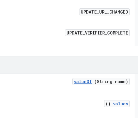
UPDATE
_
URL
_
CHANGED
UPDATE
_
VERIFIER
_
COMPLETE
value
Of
(String name)
()
values