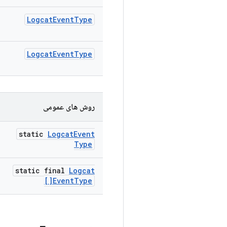
Logcat
Event
Type
Logcat
Event
Type
روش های عمومی
static
Logcat
Event
Type
static final
Logcat
Event
Type[]