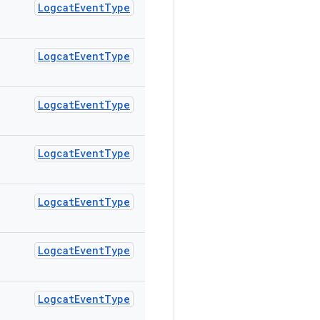
Logcat
Event
Type
Logcat
Event
Type
Logcat
Event
Type
Logcat
Event
Type
Logcat
Event
Type
Logcat
Event
Type
Logcat
Event
Type