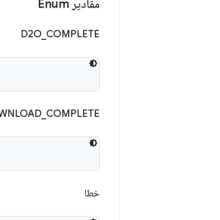
مقادیر Enum
D2O
_
COMPLETE
WNLOAD
_
COMPLETE
خطا