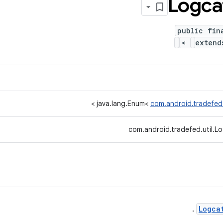
Logca
public fin
>
exten
>
java.lang.Enum<
com.android.tradefed
com.android.tradefed.util.
.
Logca