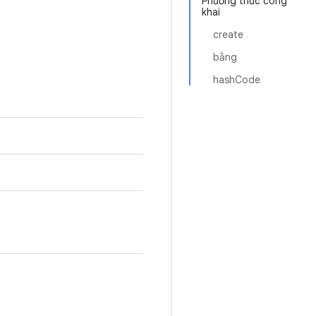
Phương thức công
khai
create
bằng
hashCode