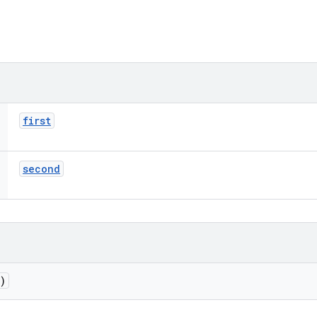
first
second
)