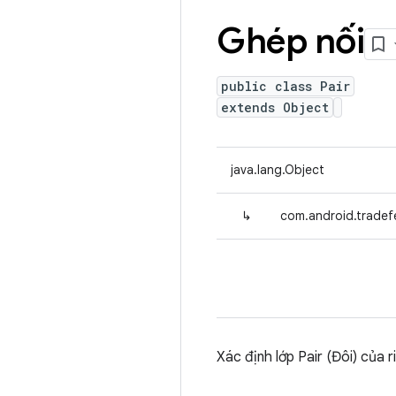
Ghép nối
public class Pair
extends Object
java.lang.Object
↳
com.android.tradefe
Xác định lớp Pair (Đôi) của r