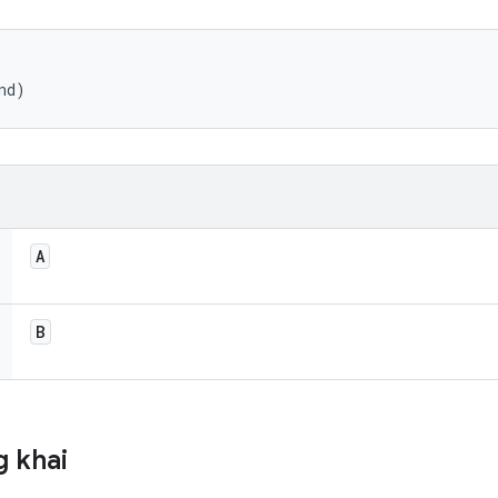
nd)
A
B
 khai