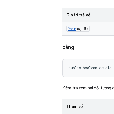
Giá trị trả về
Pair
<A
,
B>
bằng
public boolean equals
Kiểm tra xem hai đối tượng
Tham số