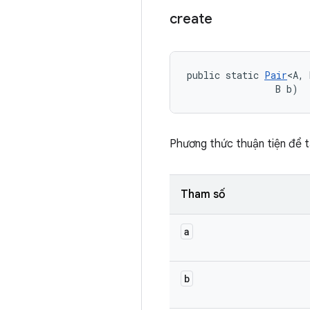
create
public static 
Pair
<A, 
                B b)
Phương thức thuận tiện để 
Tham số
a
b