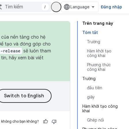
/
Đăng nhập
Trên trang này
Tóm tắt
h của nền tảng cho hệ
Trường
 Để tạo và đóng góp cho
t-release
sẽ luôn tham
Hàm khởi tạo
công khai
in, hãy xem bài viết
Phương thức
công khai
Trường
đầu tiên
giây
Hàm khởi tạo công
khai
Ghép nối
h không cho bạn không?