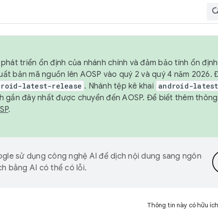
phát triển ổn định của nhánh chính và đảm bảo tính ổn địn
ẽ xuất bản mã nguồn lên AOSP vào quý 2 và quý 4 năm 2026.
droid-latest-release
. Nhánh tệp kê khai
android-lates
h gần đây nhất được chuyển đến AOSP. Để biết thêm thông t
OSP
.
gle sử dụng công nghệ AI để dịch nội dung sang ngôn
h bằng AI có thể có lỗi.
Thông tin này có hữu íc