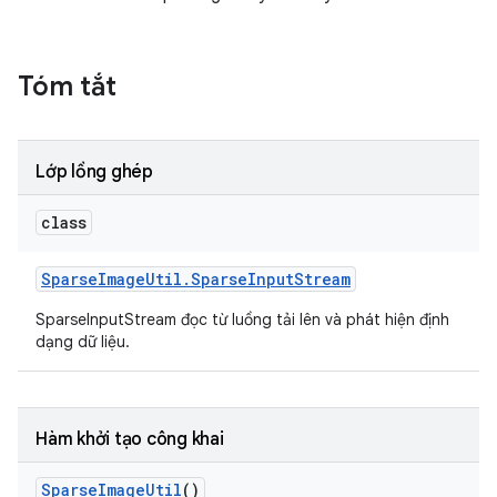
Tóm tắt
Lớp lồng ghép
class
Sparse
Image
Util
.
Sparse
Input
Stream
SparseInputStream đọc từ luồng tải lên và phát hiện định
dạng dữ liệu.
Hàm khởi tạo công khai
Sparse
Image
Util
()