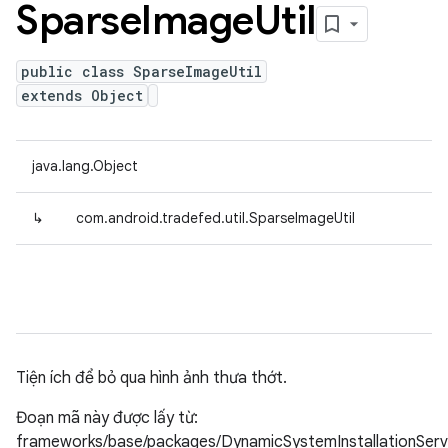
Sparse
Image
Util
public class SparseImageUtil
extends Object
java.lang.Object
↳
com.android.tradefed.util.SparseImageUtil
Tiện ích để bỏ qua hình ảnh thưa thớt.
Đoạn mã này được lấy từ:
frameworks/base/packages/DynamicSystemInstallationServ