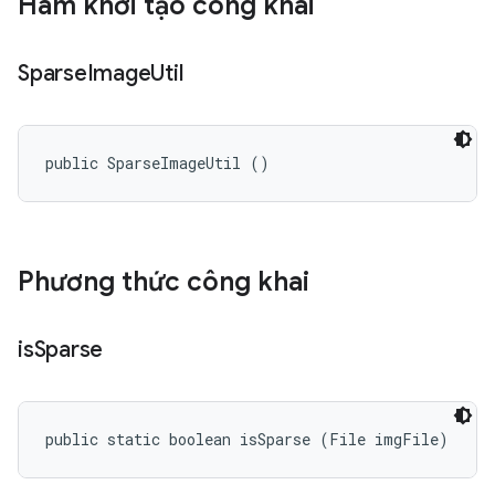
Hàm khởi tạo công khai
Sparse
Image
Util
public SparseImageUtil ()
Phương thức công khai
is
Sparse
public static boolean isSparse (File imgFile)