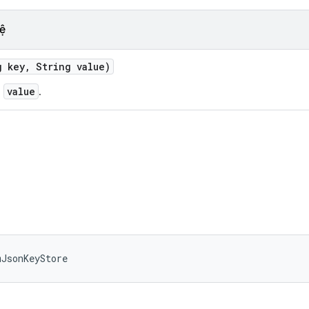
ệ
g key
,
String value)
value
n
.
mJsonKeyStore