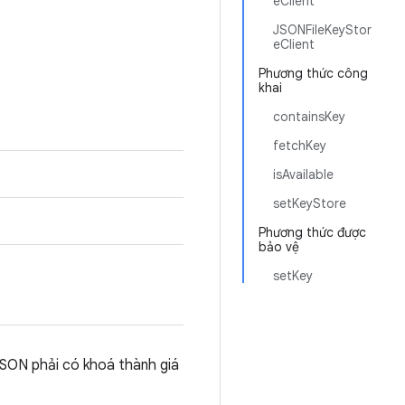
eClient
JSONFileKeyStor
eClient
Phương thức công
khai
containsKey
fetchKey
isAvailable
setKeyStore
Phương thức được
bảo vệ
setKey
JSON phải có khoá thành giá