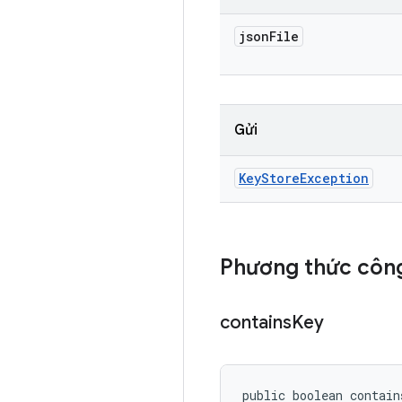
json
File
Gửi
Key
Store
Exception
Phương thức công
contains
Key
public boolean contain