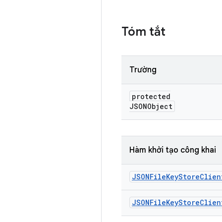
Tóm tắt
Trường
protected
JSONObject
Hàm khởi tạo công khai
JSONFile
Key
Store
Clien
JSONFile
Key
Store
Clien