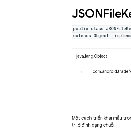
JSONFile
K
public class JSONFileK
extends Object
implem
java.lang.Object
↳
com.android.tradefe
Một cách triển khai mẫu tro
trị ở định dạng chuỗi.