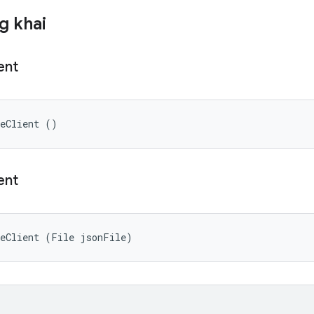
g khai
ent
reClient ()
ent
reClient (File jsonFile)