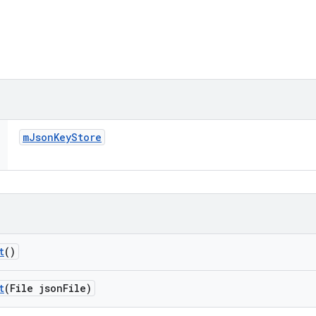
m
Json
Key
Store
t
()
t
(File json
File)