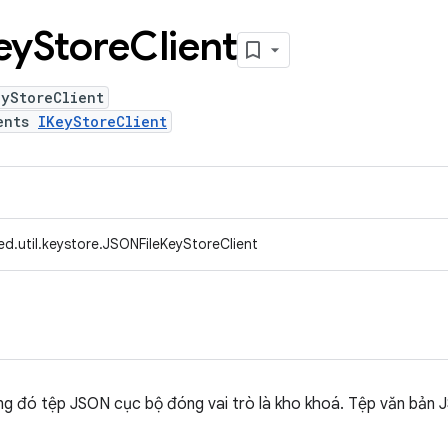
ey
Store
Client
eyStoreClient
ents
IKeyStoreClient
d.util.keystore.JSONFileKeyStoreClient
ng đó tệp JSON cục bộ đóng vai trò là kho khoá. Tệp văn bản 