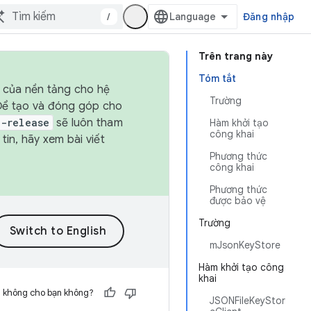
/
Đăng nhập
Trên trang này
Tóm tắt
h của nền tảng cho hệ
Trường
 Để tạo và đóng góp cho
t-release
sẽ luôn tham
Hàm khởi tạo
công khai
in, hãy xem bài viết
Phương thức
công khai
Phương thức
được bảo vệ
Trường
mJsonKeyStore
Hàm khởi tạo công
khai
h không cho bạn không?
JSONFileKeyStor