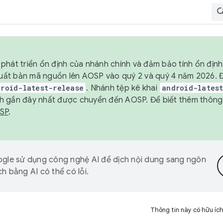
phát triển ổn định của nhánh chính và đảm bảo tính ổn địn
ẽ xuất bản mã nguồn lên AOSP vào quý 2 và quý 4 năm 2026.
droid-latest-release
. Nhánh tệp kê khai
android-lates
h gần đây nhất được chuyển đến AOSP. Để biết thêm thông t
OSP
.
gle sử dụng công nghệ AI để dịch nội dung sang ngôn
h bằng AI có thể có lỗi.
Thông tin này có hữu íc