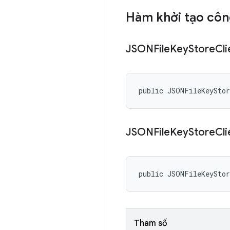
Hàm khởi tạo côn
JSONFile
Key
Store
Cli
public JSONFileKeySto
JSONFile
Key
Store
Cli
public JSONFileKeySto
Tham số