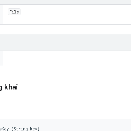
File
 khai
sKey (String key)