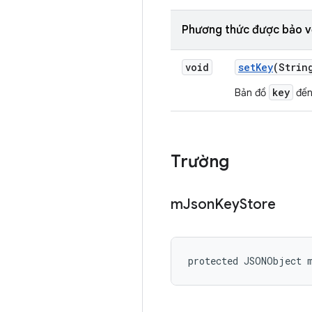
Phương thức được bảo v
void
set
Key
(Strin
key
Bản đồ
đế
Trường
m
Json
Key
Store
protected JSONObject 