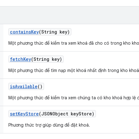
contains
Key
(String key)
Một phương thức để kiểm tra xem khoá đã cho có trong kho kh
fetch
Key
(String key)
Một phương thức để tìm nạp một khoá nhất định trong kho khoá
is
Available
()
Một phương thức để kiểm tra xem chúng ta có kho khoá hợp lệ 
set
Key
Store
(JSONObject key
Store)
Phương thức trợ giúp dùng để đặt khoá.