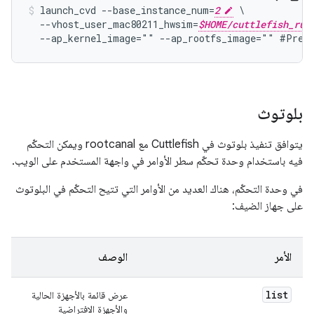
launch_cvd --base_instance_num=
2
 \

  --vhost_user_mac80211_hwsim=
$HOME/cuttlefish_run
بلوتوث
يتوافق تنفيذ بلوتوث في Cuttlefish مع rootcanal ويمكن التحكّم
فيه باستخدام وحدة تحكّم سطر الأوامر في واجهة المستخدم على الويب.
في وحدة التحكّم، هناك العديد من الأوامر التي تتيح التحكّم في البلوتوث
على جهاز الضيف:
الأمر
الوصف
list
عرض قائمة بالأجهزة الحالية
والأجهزة الافتراضية