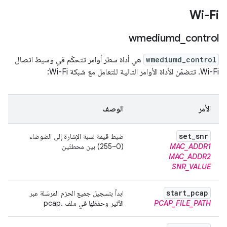
Wi-Fi
wmediumd
_
control
wmediumd_control
هي أداة سطر أوامر تتحكّم في وسيط اتصال
Wi-Fi. تتضمّن الأداة الأوامر التالية للتعامل مع شبكة Wi-Fi:
الأمر
الوصف
set
_
snr
ضبط قيمة نسبة الإشارة إلى الضوضاء
MAC_ADDR1
(0~255) بين محطتَين
MAC_ADDR2
SNR_VALUE
start
_
pcap
ابدأ بتسجيل جميع الحزم المرسَلة عبر
PCAP_FILE_PATH
الأثير وحفظها في ملف .pcap