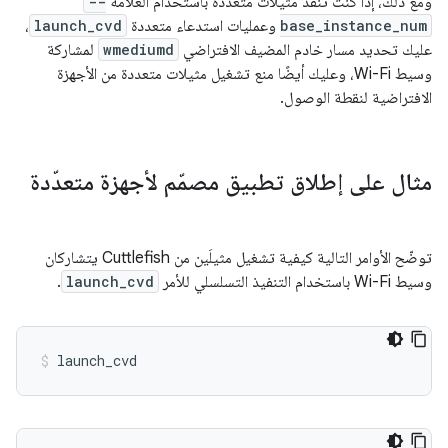
ومع ذلك، إذا كنت تنفّذ مثيلات متعددة باستخدام العلامة
--
base_instance_num
وعمليات استدعاء متعددة
launch_cvd
،
عليك تحديد مسار خادم المضيف الافتراضي
wmediumd
لمشاركة
وسيط Wi-Fi، وعليك أيضًا منع تشغيل مثيلات متعددة من الأجهزة
الافتراضية لنقطة الوصول.
مثال على إطلاق تطبيق مصمّم لأجهزة متعدّدة
توضّح الأوامر التالية كيفية تشغيل مثيلَين من Cuttlefish يتشاركان
وسيط Wi-Fi باستخدام التنفيذ التسلسلي للأمر
launch_cvd
.