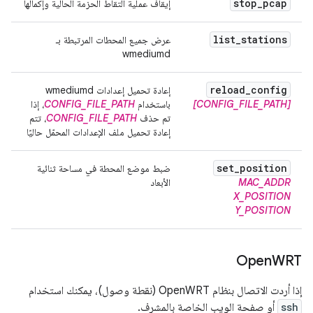
stop
_
pcap
إيقاف عملية التقاط الحزمة الحالية وإكمالها
list
_
stations
عرض جميع المحطات المرتبطة بـ
wmediumd
reload
_
config
إعادة تحميل إعدادات wmediumd
[CONFIG_FILE_PATH]
باستخدام
CONFIG_FILE_PATH
، إذا
تم حذف
CONFIG_FILE_PATH
، تتم
إعادة تحميل ملف الإعدادات المحمّل حاليًا
set
_
position
ضبط موضع المحطة في مساحة ثنائية
MAC_ADDR
الأبعاد
X_POSITION
Y_POSITION
Open
WRT
إذا أردت الاتصال بنظام OpenWRT (نقطة وصول)، يمكنك استخدام
ssh
أو صفحة الويب الخاصة بالمشرف.