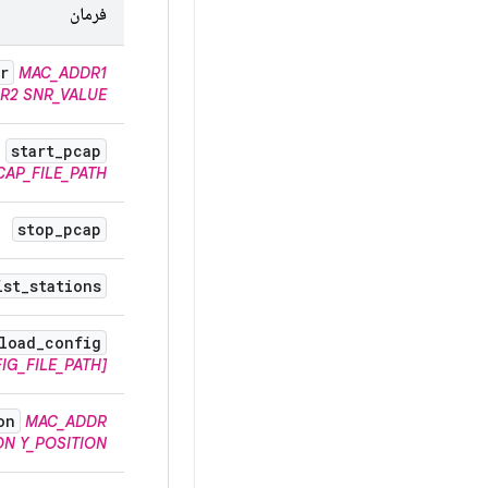
فرمان
r
MAC_ADDR1
R2
SNR_VALUE
start
_
pcap
CAP_FILE_PATH
stop
_
pcap
ist
_
stations
load
_
config
IG_FILE_PATH]
on
MAC_ADDR
ON
Y_POSITION