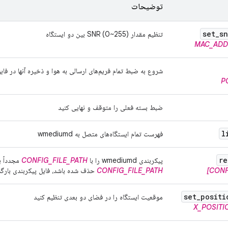
توضیحات
set
_
sn
تنظیم مقدار SNR (0~255) بین دو ایستگاه
MAC_ADD
شروع به ضبط تمام فریم‌های ارسالی به هوا و ذخیره آنها در فایل .pcap می‌ک
P
ضبط بسته فعلی را متوقف و نهایی کنید
l
فهرست تمام ایستگاه‌های متصل به wmediumd
re
پیکربندی wmediumd را با
CONFIG_FILE_PATH
مجدداً ب
[CONF
CONFIG_FILE_PATH
حذف شده باشد، فایل پیکربندی بارگذا
set
_
positi
موقعیت ایستگاه را در فضای دو بعدی تنظیم کنید
X_POSITI