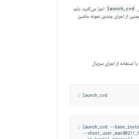
ی
launch_cvd
اجرا می‌کنید، باید
Wi- مشخص کنید و همچنین از اجرای چندین نمونه ماشین
launch_cvd --base_inst
  --vhost_user_mac80211_