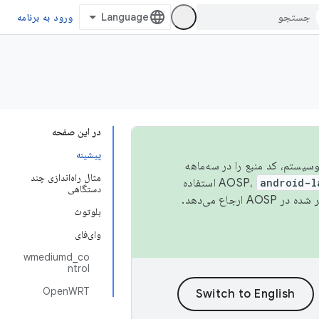
ورود به برنامه
در این صفحه
پیشینه
 اکوسیستم، کد منبع را در سه‌ماهه
مثال راه‌اندازی چند
android-l
استفاده
دستگاهی
همیشه به جدیدترین نسخه منتشر شده در AOSP ارجاع می‌دهد.
بلوتوث
وای‌فای
wmediumd_co
ntrol
OpenWRT