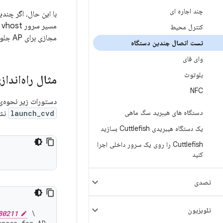
چند اجاره ای
با این حال، اگر چندی
مسیر سرور vhost مربوط به
کنترل محیط
مجازی برای AP جلوگیری کنید.
تست اتصال چندین دستگاه
وای فای
بلوتوث
مثال راه‌اند
NFC
دستورات زیر نحوه‌ی راه‌اندازی دو نمونه‌ی Cuttlefish که رسان
دستگاه های هیبرید سگ ماهی
launch_cvd
نشا
یک دستگاه هیبریدی Cuttlefish بسازید
Cuttlefish را روی یک سرور داخلی اجرا
کنید
تصدی
تلویزیون
80211
 \
