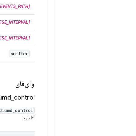
[EVENTS_PATH]
ISE_INTERVAL]
ISE_INTERVAL]
sniffer
وای‌فای
umd
_
control
diumd_control
Fi دارد: