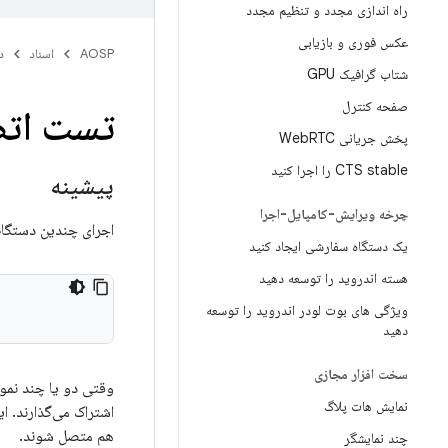
راه اندازی مجدد و تنظیم مجدد
عکس فوری و بازیابی
AOSP
اسناد
د
شتاب گرافیک GPU
صفحه کنترل
تست اتص
پخش جریانی Web
RTC
CTS stable را اجرا کنید
پیشینه
چرخه ویرایش-کامپایل-اجرا
اجرای چندین دستگاه مجازی Cuttlefish را می‌توان با اجر
یک دستگاه سفارشی ایجاد کنید
هسته اندروید را توسعه دهید
ویژگی های بوت لودر اندروید را توسعه
دهید
سخت افزار مجازی
وقتی دو یا چند نمونه
نمایش هات پلاگ
هم متصل شوند.
چند نمایشگر