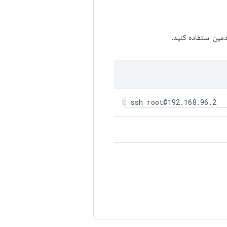
ین استفاده کنید.
ssh root@192.168.96.2