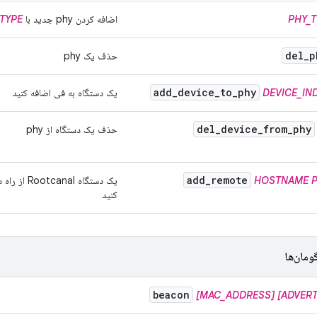
PHY_T
اضافه کردن phy جدید با
TYPE
del
_
p
حذف یک phy
add
_
device
_
to
_
phy
DEVICE_IN
یک دستگاه به فی اضافه کنید
del
_
device
_
from
_
phy
حذف یک دستگاه از phy
add
_
remote
HOSTNAME
کنید
ومان‌ها
beacon
[MAC_ADDRESS]
[ADVERT