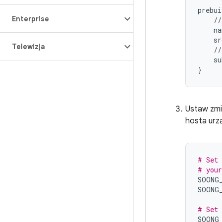
prebui
Enterprise
    //
    na
    sr
Telewizja
    //
    su
Ustaw zmie
hosta urzą
# Set 
# your
SOONG
SOONG
# Set 
SOONG