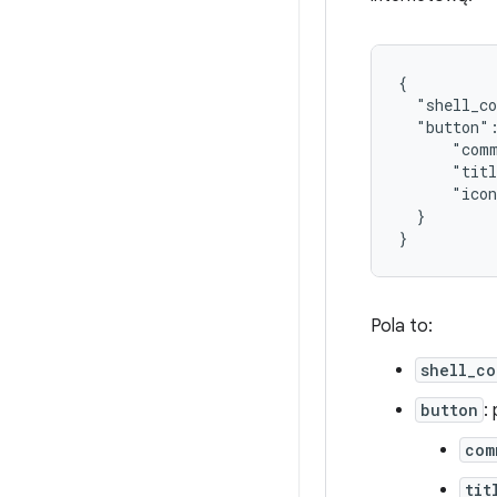
{

  "shell_co
  "button":
      "comm
      "titl
      "icon
  }

Pola to:
shell_c
button
:
com
tit