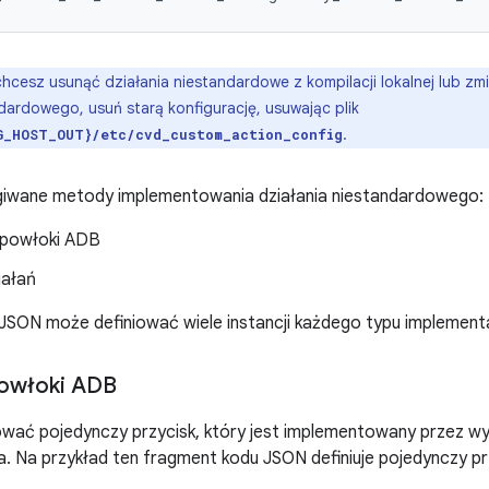
 chcesz usunąć działania niestandardowe z kompilacji lokalnej lub zm
ndardowego, usuń starą konfigurację, usuwając plik
.
G_HOST_OUT}/etc/cvd_custom_action_config
ługiwane metody implementowania działania niestandardowego:
 powłoki ADB
iałań
ji JSON może definiować wiele instancji każdego typu implementa
powłoki ADB
ować pojedynczy przycisk, który jest implementowany przez 
. Na przykład ten fragment kodu JSON definiuje pojedynczy pr