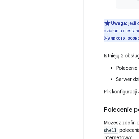
Uwaga:
jeśli
działania niesta
${ANDROID_SOON
Istnieją 2 obs
Polecenie
Serwer dz
Plik konfigurac
Polecenie 
Możesz zdefini
shell
polecenia
internetową: