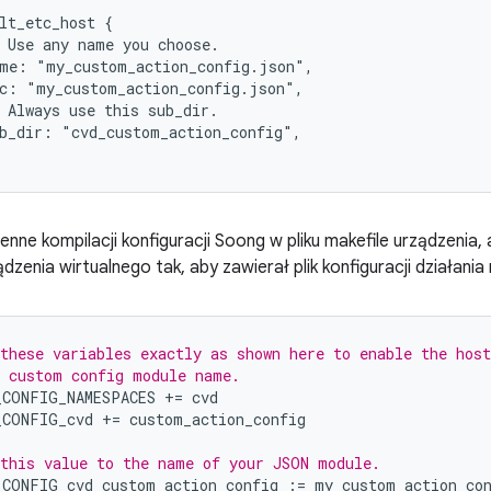
lt_etc_host {

 Use any name you choose.

me: "my_custom_action_config.json",

c: "my_custom_action_config.json",

 Always use this sub_dir.

b_dir: "cvd_custom_action_config",

nne kompilacji konfiguracji Soong w pliku makefile urządzenia,
dzenia wirtualnego tak, aby zawierał plik konfiguracji działan
these variables exactly as shown here to enable the host
 custom config module name.
_CONFIG_NAMESPACES
+=
cvd
_CONFIG_cvd
+=
custom_action_config
this value to the name of your JSON module.
_CONFIG_cvd_custom_action_config
:
=
my_custom_action_co