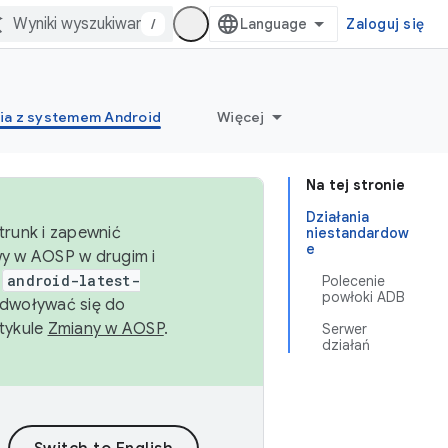
/
Zaloguj się
ia z systemem Android
Więcej
Na tej stronie
Działania
trunk i zapewnić
niestandardow
e
wy w AOSP w drugim i
i
android-latest-
Polecenie
powłoki ADB
dwoływać się do
rtykule
Zmiany w AOSP
.
Serwer
działań