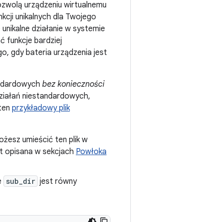
zwolą urządzeniu wirtualnemu
kcji unikalnych dla Twojego
e unikalne działanie w systemie
 funkcje bardziej
o, gdy bateria urządzenia jest
tandardowych
bez konieczności
działań niestandardowych,
 ten
przykładowy plik
ożesz umieścić ten plik w
st opisana w sekcjach
Powłoka
e
sub_dir
jest równy