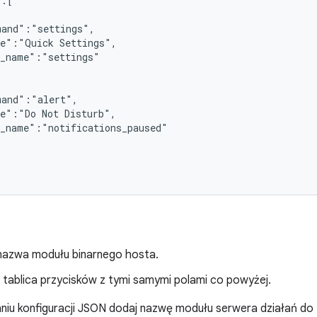
:[

and":"settings",

e":"Quick Settings",

_name":"settings"

and":"alert",

e":"Do Not Disturb",

_name":"notifications_paused"

 nazwa modułu binarnego hosta.
: tablica przycisków z tymi samymi polami co powyżej.
niu konfiguracji JSON dodaj nazwę modułu serwera działań do zm