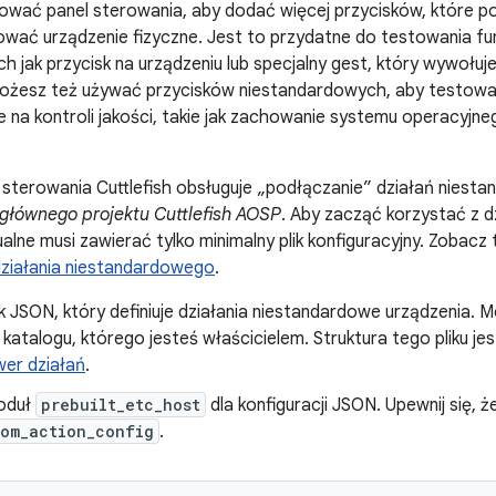
wać panel sterowania, aby dodać więcej przycisków, które po
ować urządzenie fizyczne. Jest to przydatne do testowania fun
ch jak przycisk na urządzeniu lub specjalny gest, który wywołuj
ożesz też używać przycisków niestandardowych, aby testować
na kontroli jakości, takie jak zachowanie systemu operacyjneg
 sterowania Cuttlefish obsługuje „podłączanie” działań nies
głównego projektu Cuttlefish AOSP
. Aby zacząć korzystać z 
ualne musi zawierać tylko minimalny plik konfiguracyjny. Zobacz
działania niestandardowego
.
k JSON, który definiuje działania niestandardowe urządzenia. M
atalogu, którego jesteś właścicielem. Struktura tego pliku je
wer działań
.
oduł
prebuilt_etc_host
dla konfiguracji JSON. Upewnij się, ż
tom_action_config
.