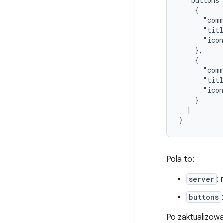
  "buttons"
    {

      "comm
      "titl
      "icon
    },

    {

      "comm
      "titl
      "icon
    }

  ]

Pola to:
server
:
buttons
Po zaktualizowa