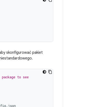
 aby skonfigurować pakiet
ia niestandardowego.
 package to see
nfig
.
json