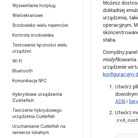
Możesz dostoso
Wyświetlanie hotplug
dokładniej emul
Wieloekranowe
urządzenia, taki
operacyjnym. M
Środowisko wielu najemców
skoncentrowane 
Kontrola środowiska
słaba.
Testowanie łączności wielu
urządzeń
Domyślny panel
modyfikowania 
Wi-Fi
urządzenie wirt
Bluetooth
konfiguracyjny 
Komunikacja NFC
Utwórz pli
dowolnym k
Hybrydowe urządzenia
Cuttlefish
ADB
i
Ser
Tworzenie hybrydowego
Utwórz m
urządzenia Cuttlefish
cvd_cus
Uruchamianie Cuttlefish na
serwerze lokalnym