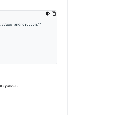
://www.android.com/",

rzycisku .