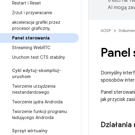
treści na T
Restart i Reset
AI mogą zaw
Zrzut i przywracanie
akceleracja grafiki przez
procesor graficzny
,
AOSP
Dokumen
Panel sterowania
Streaming Web
RTC
Panel
Uruchom test CTS stabilny
Cykl edytuj-skompiluj-
Domyślny interf
uruchom
sposobów intera
Tworzenie urządzenia
Panel sterowani
niestandardowego
jak przycisk zas
Tworzenie jądra Androida
Tworzenie funkcji programu
ładującego Androida
Działania
Sprzęt wirtualny