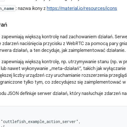
n_name
: nazwa ikony z
https://material.io/resources/icons
łań
 zapewniają większą kontrolę nad zachowaniem działań. Serwer
je zdarzeń naciśnięcia przycisku z WebRTC za pomocą pary gn
rwera działań, a ten decyduje, jak zaimplementować działanie.
 zapewniają większą kontrolę, np. utrzymywanie stanu (np. w p
lub nawet wykonywanie „meta-działań”, takich jak wyłączanie
ększej liczby urządzeń czy uruchamianie rozszerzenia przegląd
graniczone tylko tym, co zdecydujesz się zaimplementować w 
du JSON definiuje serwer działań, który nasłuchuje zdarzeń na
"cuttlefish_example_action_server",
