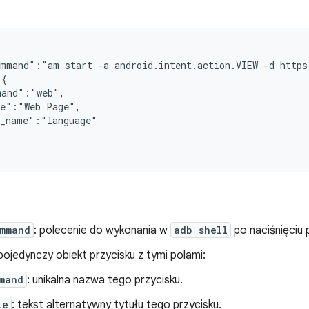
mmand":"am start -a android.intent.action.VIEW -d https
{

and":"web",

e":"Web Page",

_name":"language"

ommand
: polecenie do wykonania w
adb shell
po naciśnięciu p
 pojedynczy obiekt przycisku z tymi polami:
mand
: unikalna nazwa tego przycisku.
le
: tekst alternatywny tytułu tego przycisku.