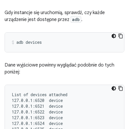
Gdy instancje się uruchomią, sprawdź, czy każde
urządzenie jest dostępne przez
adb
.
adb devices
Dane wyjściowe powinny wyglądać podobnie do tych
poniżej:
List of devices attached

127.0.0.1:6520  device

127.0.0.1:6521  device

127.0.0.1:6522  device

127.0.0.1:6523  device

127.0.0.1:6524  device
