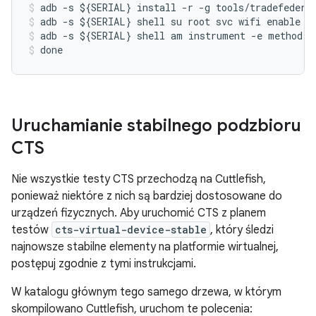
adb
-
s
$
{
SERIAL
}
install
-
r
-
g
tools
/
tradefedera
adb
-
s
$
{
SERIAL
}
shell
su
root
svc
wifi
enable
adb
-
s
$
{
SERIAL
}
shell
am
instrument
-
e
method
"
done
Uruchamianie stabilnego podzbioru
CTS
Nie wszystkie testy CTS przechodzą na Cuttlefish,
ponieważ niektóre z nich są bardziej dostosowane do
urządzeń fizycznych. Aby uruchomić CTS z planem
testów
cts-virtual-device-stable
, który śledzi
najnowsze stabilne elementy na platformie wirtualnej,
postępuj zgodnie z tymi instrukcjami.
W katalogu głównym tego samego drzewa, w którym
skompilowano Cuttlefish, uruchom te polecenia: