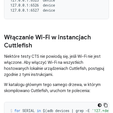
127.0.0.1:6525  device

127.0.0.1:6526  device

Włączanie Wi-Fi w instancjach
Cuttlefish
Niektóre testy CTS nie powiodą się, jeśli Wi-Fi nie jest
włączone. Aby włączyć Wi-Fi na wszystkich
hostowanych lokalnie urządzeniach Cuttlefish, postępuj
zgodnie z tymi instrukcjami.
W katalogu głównym tego samego drzewa, w którym
skompilowano Cuttlefish, uruchom te polecenia:
for
SERIAL
in
$
(
adb
devices
|
grep
-
E
'127.+devi