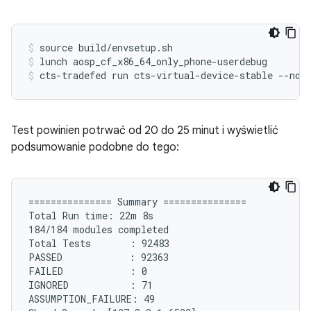
source build/envsetup.sh
lunch aosp_cf_x86_64_only_phone-userdebug
cts-tradefed run cts-virtual-device-stable --no-
Test powinien potrwać od 20 do 25 minut i wyświetlić
podsumowanie podobne do tego:
=============== Summary ===============

Total Run time: 22m 8s

184/184 modules completed

Total Tests       : 92483

PASSED            : 92363

FAILED            : 0

IGNORED           : 71

ASSUMPTION_FAILURE: 49
