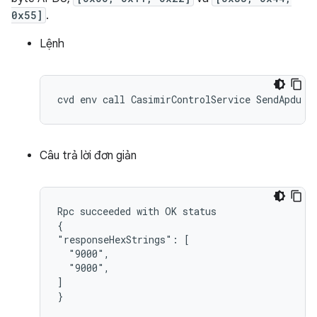
0x55]
.
Lệnh
Câu trả lời đơn giản
Rpc succeeded with OK status

{

"responseHexStrings": [

  "9000",

  "9000",

]
