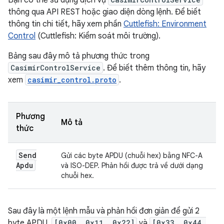
Bạn có thể sử dụng dịch vụ
thông qua API REST hoặc giao diện dòng lệnh. Để biết
thông tin chi tiết, hãy xem phần
Cuttlefish: Environment
Control
(Cuttlefish: Kiểm soát môi trường).
Bảng sau đây mô tả phương thức trong
CasimirControlService
. Để biết thêm thông tin, hãy
xem
casimir_control.proto
.
Phương
Mô tả
thức
Send
Gửi các byte APDU (chuỗi hex) bằng NFC-A
Apdu
và ISO-DEP. Phản hồi được trả về dưới dạng
chuỗi hex.
Sau đây là một lệnh mẫu và phản hồi đơn giản để gửi 2
byte APDU,
[0x00, 0x11, 0x22]
và
[0x33, 0x44,