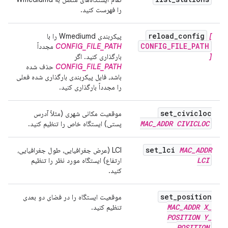
را فهرست کنید.
reload
_
config
[
پیکربندی Wmediumd را با
CONFIG_FILE_PATH
CONFIG_FILE_PATH
مجدداً
]
بارگذاری کنید. اگر
CONFIG_FILE_PATH
حذف شده
باشد، فایل پیکربندی بارگذاری شده فعلی
را مجدداً بارگذاری کنید.
set
_
civicloc
موقعیت مکانی شهری (مثلاً آدرس
MAC
_
ADDR
CIVICLOC
پستی) ایستگاه خاص را تنظیم کنید.
set
_
lci
MAC
_
ADDR
LCI (عرض جغرافیایی، طول جغرافیایی،
LCI
ارتفاع) ایستگاه مورد نظر را تنظیم
کنید.
set
_
position
موقعیت ایستگاه را در فضای دو بعدی
MAC
_
ADDR
X
_
تنظیم کنید.
POSITION
Y
_
POSITION