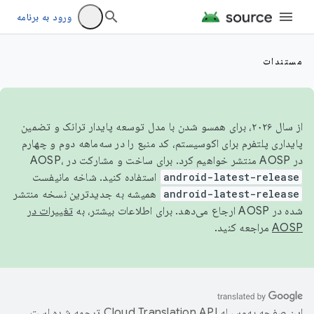
ورود به برنامه
مستندات
از سال ۲۰۲۶، برای همسو شدن با مدل توسعه پایدار ترانک و تضمین
پایداری پلتفرم برای اکوسیستم، کد منبع را در سه‌ماهه دوم و چهارم
در AOSP منتشر خواهیم کرد. برای ساخت و مشارکت در AOSP،
android-latest-release
استفاده کنید. شاخه مانیفست
android-latest-release
همیشه به جدیدترین نسخه منتشر
شده در AOSP ارجاع می‌دهد. برای اطلاعات بیشتر، به
تغییرات در
AOSP
مراجعه کنید.
این صفحه به‌وسیله
ترجمه شده است.