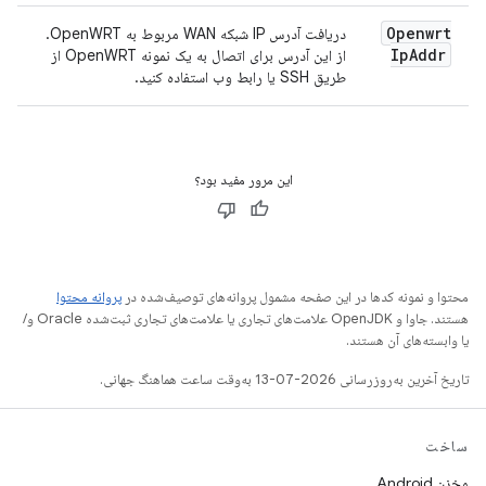
Openwrt
دریافت آدرس IP شبکه WAN مربوط به OpenWRT.
Ip
Addr
از این آدرس برای اتصال به یک نمونه OpenWRT از
طریق SSH یا رابط وب استفاده کنید.
این مرور مفید بود؟
محتوا و نمونه کدها در این صفحه مشمول پروانه‌های توصیف‌شده در
پروانه محتوا
هستند. جاوا و OpenJDK علامت‌های تجاری یا علامت‌های تجاری ثبت‌شده Oracle و/
یا وابسته‌های آن هستند.
تاریخ آخرین به‌روزرسانی 2026-07-13 به‌وقت ساعت هماهنگ جهانی.
ساخت
مخزن Android