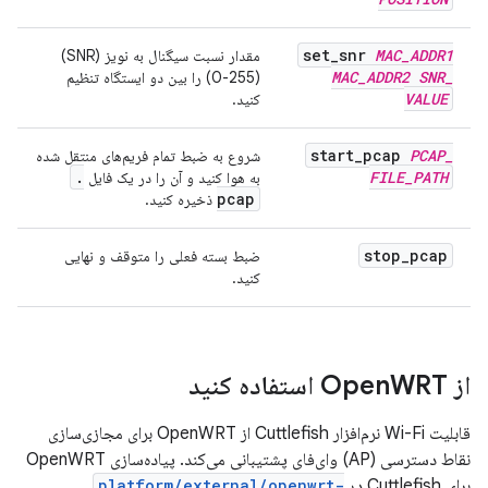
set
_
snr
MAC
_
ADDR1
مقدار نسبت سیگنال به نویز (SNR)
MAC
_
ADDR2
SNR
_
(0-255) را بین دو ایستگاه تنظیم
VALUE
کنید.
start
_
pcap
PCAP
_
شروع به ضبط تمام فریم‌های منتقل شده
.
FILE
_
PATH
به هوا کنید و آن را در یک فایل
pcap
ذخیره کنید.
stop
_
pcap
ضبط بسته فعلی را متوقف و نهایی
کنید.
از Open
WRT استفاده کنید
قابلیت Wi-Fi نرم‌افزار Cuttlefish از OpenWRT برای مجازی‌سازی
نقاط دسترسی (AP) وای‌فای پشتیبانی می‌کند. پیاده‌سازی OpenWRT
برای Cuttlefish در
platform/external/openwrt-