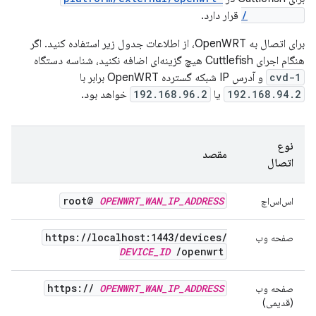
prebuilts/
قرار دارد.
برای اتصال به OpenWRT، از اطلاعات جدول زیر استفاده کنید. اگر
هنگام اجرای Cuttlefish هیچ گزینه‌ای اضافه نکنید، شناسه دستگاه
cvd-1
و آدرس IP شبکه گسترده OpenWRT برابر با
192.168.94.2
یا
192.168.96.2
خواهد بود.
نوع
مقصد
اتصال
root@
OPENWRT
_
WAN
_
IP
_
ADDRESS
اس‌اس‌اچ
https:
/
/
localhost:1443
/
devices
/
صفحه وب
DEVICE
_
ID
/
openwrt
https:
/
/
OPENWRT
_
WAN
_
IP
_
ADDRESS
صفحه وب
(قدیمی)