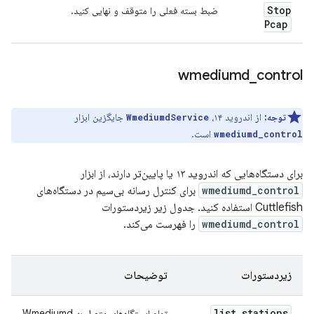
Stop
ضبط بسته فعلی را متوقف و نهایی کنید.
Pcap
wmediumd
_
control
توجه:
از اندروید ۱۴،
جایگزین ابزار
WmediumdService
است.
wmediumd_control
برای دستگاه‌هایی که اندروید ۱۳ یا پایین‌تر دارند، از ابزار
wmediumd_control
برای کنترل رسانه بی‌سیم در دستگاه‌های
Cuttlefish استفاده کنید. جدول زیر زیردستورات
wmediumd_control
را فهرست می‌کند.
زیردستورات
توضیحات
list
_
stations
تمام ایستگاه‌های متصل به Wmediumd