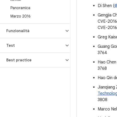
Di Shen (
@
Panoramica
Gengjia C
Marzo 2016
CVE-2016
CVE-2016
Funzionalità
Greg Kais
Test
Guang Go
3764
Best practice
Hao Chen 
3768
Hao Qin d
Jianqiang 
Technolog
3808
Marco Nel