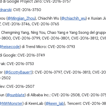
d di Google Project Zero: CVE-2016-3757
dnarski
: CVE-2016-3750
hou (
@Mingjian_Zhou
), Chiachih Wu (
@chiachih_wu
) e Xuxian J
7, CVE-2016-3746, CVE-2016-3765
 Chengming Yang, Ning You, Chao Yang e Yang Ssong del gruppo 
-3800, CVE-2016-3799, CVE-2016-3801, CVE-2016-3812, CV
@heisecode
) di Trend Micro: CVE-2016-3793
 di Google: CVE-2016-3749
rak: CVE-2016-3753
r (
@ScottyBauer1
): CVE-2016-3797, CVE-2016-3813, CVE-20
-2502
silev: CVE-2016-2507
un (
@sunblate
) di Alibaba Inc.: CVE-2016-2508, CVE-2016-37
@NWMonster
) di KeenLab (
@keen_lab
), Tencent: CVE-2016-3