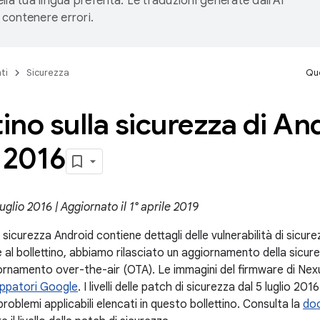
lla tua lingua preferita. Le traduzioni generate dall'AI
contenere errori.
ti
Sicurezza
Que
tino sulla sicurezza di An
 2016
luglio 2016 | Aggiornato il 1° aprile 2019
la sicurezza Android contiene dettagli delle vulnerabilità di sicur
 al bollettino, abbiamo rilasciato un aggiornamento della sicure
ornamento over-the-air (OTA). Le immagini del firmware di Nex
luppatori Google
. I livelli delle patch di sicurezza dal 5 luglio 20
 problemi applicabili elencati in questo bollettino. Consulta la
do