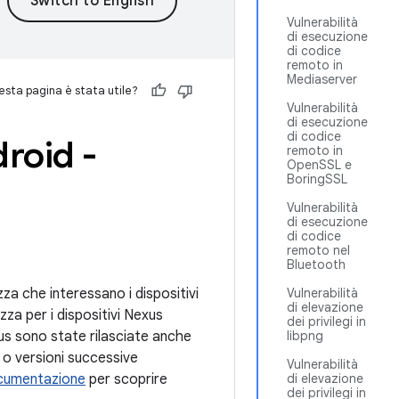
Vulnerabilità
di esecuzione
di codice
remoto in
Mediaserver
sta pagina è stata utile?
Vulnerabilità
di esecuzione
di codice
droid -
remoto in
OpenSSL e
BoringSSL
Vulnerabilità
di esecuzione
di codice
remoto nel
Bluetooth
ezza che interessano i dispositivi
Vulnerabilità
di elevazione
zza per i dispositivi Nexus
dei privilegi in
us sono state rilasciate anche
libpng
16 o versioni successive
Vulnerabilità
cumentazione
per scoprire
di elevazione
dei privilegi in