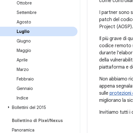
come controllare 
Ottobre
I partner sono s
Settembre
patch del codic
Agosto
Project (AOSP).
Luglio
Il più grave di 
Giugno
codice remoto s
Maggio
durante l'elabor
della vulnerabil
Aprile
piattaforma e de
Marzo
Non abbiamo rice
Febbraio
appena segnalat
Gennaio
sulle
protezioni 
Indice
migliorano la si
Bollettini del 2015
Invitiamo tutti i
Bollettino di Pixel
/
Nexus
Panoramica