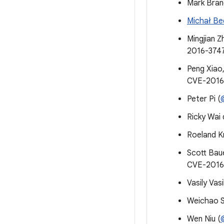
Mark Bran
Michał Be
Mingjian Z
2016-374
Peng Xiao,
CVE-2016
Peter Pi (
Ricky Wai
Roeland K
Scott Baue
CVE-2016
Vasily Va
Weichao S
Wen Niu (