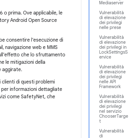
Mediaserver
16 o prima. Ove applicabile, le
Vulnerabilità
di elevazione
sitory Android Open Source
dei privilegi
nelle prese
Vulnerabilità
bbe consentire l'esecuzione di
di elevazione
ail, navigazione web e MMS
dei privilegi in
LockSettingsS
ull'effetto che lo sfruttamento
ervice
 le mitigazioni della
Vulnerabilità
e aggirate.
di elevazione
dei privilegi
clienti di questi problemi
nelle API
Framework
per informazioni dettagliate
rvizi come SafetyNet, che
Vulnerabilità
di elevazione
dei privilegi
nel servizio
ChooserTarge
t
Vulnerabilità
di