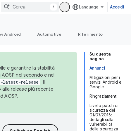
/
Accedi
vi Android
Automotive
Riferimento
Su questa
pagina
le e garantire la stabilità
Annunci
su AOSP nel secondo e nel
Mitigazioni per i
-latest-release
. Il
servizi Android e
Google
 alla release più recente
ad AOSP
.
Ringraziamenti
Livello patch di
sicurezza del
01/07/2016:
dettagli sulla
vulnerabilità
della sicurezza