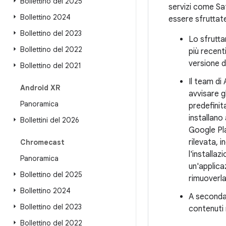
Bollettino del 2025
servizi come Saf
Bollettino 2024
essere sfruttat
Bollettino del 2023
Lo sfrutta
Bollettino del 2022
più recent
versione d
Bollettino del 2021
Il team di
Android XR
avvisare gl
Panoramica
predefinit
installano 
Bollettini del 2026
Google Pla
rilevata, 
Chromecast
l'installaz
Panoramica
un'applica
Bollettino del 2025
rimuoverla
Bollettino 2024
A seconda
Bollettino del 2023
contenuti 
Bollettino del 2022