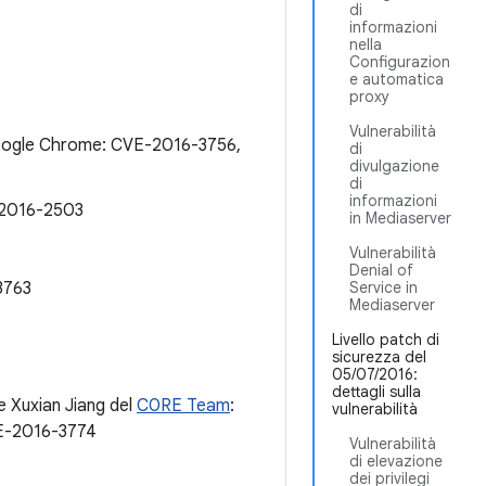
di
informazioni
nella
Configurazion
e automatica
proxy
Vulnerabilità
 Google Chrome: CVE-2016-3756,
di
divulgazione
di
informazioni
E-2016-2503
in Mediaserver
Vulnerabilità
Denial of
3763
Service in
Mediaserver
Livello patch di
sicurezza del
05/07/2016:
dettagli sulla
 e Xuxian Jiang del
C0RE Team
:
vulnerabilità
E-2016-3774
Vulnerabilità
di elevazione
dei privilegi