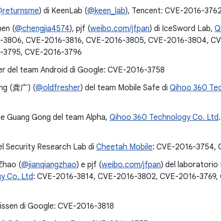
returnsme
) di KeenLab (
@keen_lab
), Tencent: CVE-2016-376
hen (
@chengjia4574
), pjf (
weibo.com/jfpan
) di IceSword Lab,
Q
-3806, CVE-2016-3816, CVE-2016-3805, CVE-2016-3804, CV
-3795, CVE-2016-3796
er del team Android di Google: CVE-2016-3758
ng (龚广) (
@oldfresher
) del team Mobile Safe di
Qihoo 360 Tec
e Guang Gong del team Alpha,
Qihoo 360 Technology Co. Ltd
el Security Research Lab di
Cheetah Mobile
: CVE-2016-3754,
Zhao (
@jianqiangzhao
) e pjf (
weibo.com/jfpan
) del laboratori
y Co. Ltd
: CVE-2016-3814, CVE-2016-3802, CVE-2016-3769,
issen di Google: CVE-2016-3818