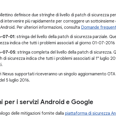
lettino definisce due stringhe di livello di patch di sicurezza per
à di intervenire più rapidamente per correggere un sottoinsieme di v
i Android. Per ulteriori informazioni, consulta
Domande frequenti
6-07-01
: stringa del livello della patch di sicurezza parziale. Qu
rezza indica che tutti i problemi associati al giorno 01-07-2016 s
6-07-05
: stringa completa del livello della patch di sicurezza. Q
 di sicurezza indica che tutti i problemi associati al 1° luglio 20
i.
ivi Nexus supportati riceveranno un singolo aggiornamento OTA co
del 5 luglio 2016.
i per i servizi Android e Google
ilogo delle mitigazioni fornite dalla
piattaforma di sicurezza An