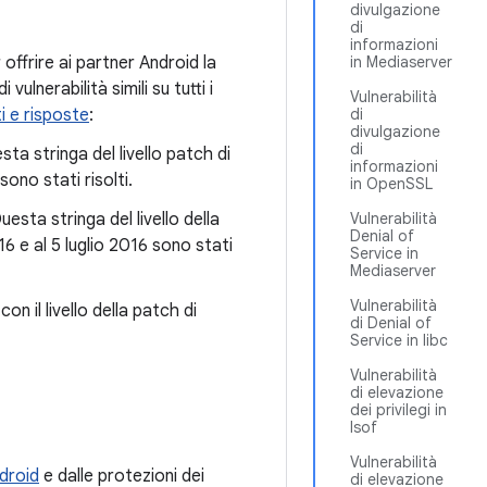
divulgazione
di
informazioni
 offrire ai partner Android la
in Mediaserver
ulnerabilità simili su tutti i
Vulnerabilità
 e risposte
:
di
divulgazione
di
esta stringa del livello patch di
informazioni
ono stati risolti.
in OpenSSL
uesta stringa del livello della
Vulnerabilità
Denial of
16 e al 5 luglio 2016 sono stati
Service in
Mediaserver
Vulnerabilità
n il livello della patch di
di Denial of
Service in libc
Vulnerabilità
di elevazione
dei privilegi in
lsof
Vulnerabilità
droid
e dalle protezioni dei
di elevazione