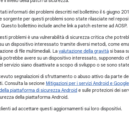
il livello della patch di sicurezza.
tati informati dei problemi descritti nel bollettino il 6 giugno 20
e sorgente per questi problemi sono state rilasciate nel repo
 Questo bollettino include anche link a patch esterne ad AOSP.
questi problemi è una vulnerabilità di sicurezza critica che potre
u un dispositivo interessato tramite diversi metodi, come em
azione di file multimediali. La
valutazione della gravità
si basa s
ità potrebbe avere su un dispositivo interessato, supponendo che
l servizio siano disattivate a scopo di sviluppo o se sono stat
vuto segnalazioni di sfruttamento o abuso attivo da parte dei 
i. Consulta la sezione
Mitigazioni per i servizi Android e Google
della piattaforma di sicurezza Android
e sulle protezioni dei se
curezza della piattaforma Android.
 clienti ad accettare questi aggiornamenti sui loro dispositivi.