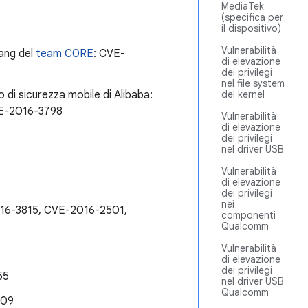
MediaTek
(specifica per
il dispositivo)
Vulnerabilità
iang del
team C0RE
: CVE-
di elevazione
dei privilegi
nel file system
di sicurezza mobile di Alibaba:
del kernel
E-2016-3798
Vulnerabilità
di elevazione
dei privilegi
nel driver USB
Vulnerabilità
di elevazione
dei privilegi
nei
16-3815, CVE-2016-2501,
componenti
Qualcomm
Vulnerabilità
di elevazione
dei privilegi
55
nel driver USB
Qualcomm
809