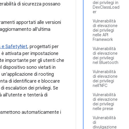
dei privilegi in
erabilità di sicurezza possano
DexClassLoad
er
Vulnerabilità
ramenti apportati alle versioni
di elevazione
l'aggiornamento all'ultima
dei privilegi
nelle API
Framework
s e SafetyNet
, progettati per
Vulnerabilità
p è attivata per impostazione
di elevazione
dei privilegi
e importante per gli utenti che
nel Bluetooth
el dispositivo sono vietati in
Vulnerabilità
 un'applicazione di rooting
di elevazione
nta di identificare e bloccare
dei privilegi
nell'NFC
di escalation dei privilegi. Se
à all'utente e tenterà di
Vulnerabilità
di elevazione
dei privilegi
nelle prese
trasmettono automaticamente i
Vulnerabilità
di
divulgazione