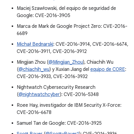
Maciej Szawłowski, del equipo de seguridad de
Google: CVE-2016-3905
Marca de Mark de Google Project Zero: CVE-2016-
6689
Michał Bednarski
: CVE-2016-3914, CVE-2016-6674,
CVE-2016-3911, CVE-2016-3912
Mingjian Zhou (
@Mingjian_Zhou
), Chiachih Wu
(
@chiachih_wu
) y Xuxian Jiang del
equipo de C0RE
:
CVE-2016-3933, CVE-2016-3932
Nightwatch Cybersecurity Research
(
@nightwatchcyber
): CVE-2016-5348
Roee Hay, investigador de IBM Security X-Force:
CVE-2016-6678
Samuel Tan de Google: CVE-2016-3925