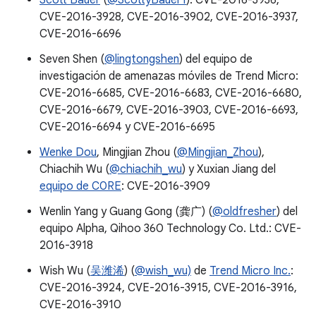
Scott Bauer
(
@ScottyBauer1
): CVE-2016-3936,
CVE-2016-3928, CVE-2016-3902, CVE-2016-3937,
CVE-2016-6696
Seven Shen (
@lingtongshen
) del equipo de
investigación de amenazas móviles de Trend Micro:
CVE-2016-6685, CVE-2016-6683, CVE-2016-6680,
CVE-2016-6679, CVE-2016-3903, CVE-2016-6693,
CVE-2016-6694 y CVE-2016-6695
Wenke Dou
, Mingjian Zhou (
@Mingjian_Zhou
),
Chiachih Wu (
@chiachih_wu
) y Xuxian Jiang del
equipo de C0RE
: CVE-2016-3909
Wenlin Yang y Guang Gong (龚广) (
@oldfresher
) del
equipo Alpha, Qihoo 360 Technology Co. Ltd.: CVE-
2016-3918
Wish Wu (
吴潍浠
) (
@wish_wu)
de
Trend Micro Inc.
:
CVE-2016-3924, CVE-2016-3915, CVE-2016-3916,
CVE-2016-3910