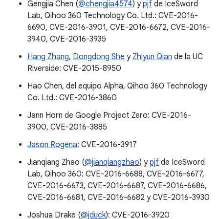
Gengjia Chen (
@chengjia4574
) y
pjf
de IceSword
Lab, Qihoo 360 Technology Co. Ltd.: CVE-2016-
6690, CVE-2016-3901, CVE-2016-6672, CVE-2016-
3940, CVE-2016-3935
Hang Zhang
,
Dongdong She
y
Zhiyun Qian
de la UC
Riverside: CVE-2015-8950
Hao Chen, del equipo Alpha, Qihoo 360 Technology
Co. Ltd.: CVE-2016-3860
Jann Horn de Google Project Zero: CVE-2016-
3900, CVE-2016-3885
Jason Rogena
: CVE-2016-3917
Jianqiang Zhao (
@jianqiangzhao
) y
pjf
de IceSword
Lab, Qihoo 360: CVE-2016-6688, CVE-2016-6677,
CVE-2016-6673, CVE-2016-6687, CVE-2016-6686,
CVE-2016-6681, CVE-2016-6682 y CVE-2016-3930
Joshua Drake (
@jduck
): CVE-2016-3920