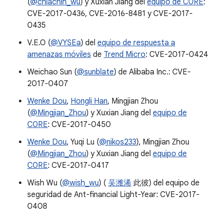
(
@chiachih_wu
) y Xuxian Jiang del
equipo de C0RE
:
CVE-2017-0436, CVE-2016-8481 y CVE-2017-
0435
V.E.O (
@VYSEa
) del
equipo de respuesta a
amenazas móviles
de
Trend Micro
: CVE-2017-0424
Weichao Sun (
@sunblate
) de Alibaba Inc.: CVE-
2017-0407
Wenke Dou
,
Hongli Han
, Mingjian Zhou
(
@Mingjian_Zhou
) y Xuxian Jiang del
equipo de
C0RE
: CVE-2017-0450
Wenke Dou
, Yuqi Lu (
@nikos233
), Mingjian Zhou
(
@Mingjian_Zhou
) y Xuxian Jiang del
equipo de
C0RE
: CVE-2017-0417
Wish Wu (
@wish_wu
) (
吴潍浠
此彼) del equipo de
seguridad de Ant-financial Light-Year: CVE-2017-
0408