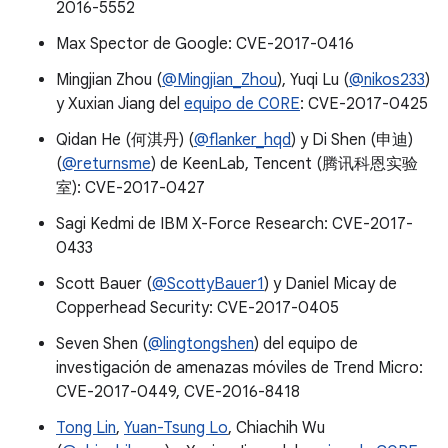
2016-5552
Max Spector de Google: CVE-2017-0416
Mingjian Zhou (
@Mingjian_Zhou
), Yuqi Lu (
@nikos233
)
y Xuxian Jiang del
equipo de C0RE
: CVE-2017-0425
Qidan He (何淇丹) (
@flanker_hqd
) y Di Shen (申迪)
(
@returnsme
) de KeenLab, Tencent (腾讯科恩实验
室): CVE-2017-0427
Sagi Kedmi de IBM X-Force Research: CVE-2017-
0433
Scott Bauer (
@ScottyBauer1
) y Daniel Micay de
Copperhead Security: CVE-2017-0405
Seven Shen (
@lingtongshen
) del equipo de
investigación de amenazas móviles de Trend Micro:
CVE-2017-0449, CVE-2016-8418
Tong Lin
,
Yuan-Tsung Lo
, Chiachih Wu