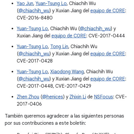
Yao Jun
,
Yuan-Tsung Lo
, Chiachih Wu
(
@chiachih_wu
) y Xuxian Jiang del
equipo de C0RE
:
CVE-2016-8480
Yuan-Tsung Lo
, Chiachih Wu (
@chiachih_wu
) y
Xuxian Jiang del
equipo de C0RE
: CVE-2017-0444
Yuan-Tsung Lo
,
Tong Lin
, Chiachih Wu
(
@chiachih_wu
) y Xuxian Jiang del
equipo de C0RE
:
CVE-2017-0428
Yuan-Tsung Lo
,
Xiaodong Wang
, Chiachih Wu
(
@chiachih_wu
) y Xuxian Jiang del
equipo de C0RE
:
CVE-2017-0448, CVE-2017-0429
Zhen Zhou
(
@henices
) y
Zhixin Li
de
NSFocus
: CVE-
2017-0406
También queremos agradecer a las siguientes personas
por sus contribuciones a este boletín: