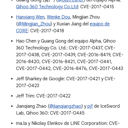
Guang Gong (龚广) (
@oldfresher
) del equipo Alpha,
Qihoo 360 Technology Co.Ltd
: CVE-2017-0415
Hanxiang Wen
,
Wenke Dou
, Mingjian Zhou
(
@Mingjian_Zhou
) y Xuxian Jiang del
equipo de
C0RE
: CVE-2017-0418
Hao Chen y Guang Gong del equipo Alpha, Qihoo
360 Technology Co. Ltd.: CVE-2017-0437, CVE-
2017-0438, CVE-2017-0439, CVE-2016-8419, CVE-
2016-8420, CVE-2016-8421, CVE-2017-0441,
CVE-2017-0442, CVE-2016-8476, CVE-2017-0443
Jeff Sharkey de Google: CVE-2017-0421 y CVE-
2017-0423
Jeff Trim: CVE-2017-0422
Jianqiang Zhao (
@jianqiangzhao
) y
pjf
de IceSword
Lab, Qihoo 360: CVE-2017-0445
ma.la y Nikolay Elenkov de LINE Corporation: CVE-