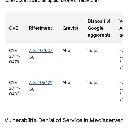
sono accessibili a un'applicazione di terze parti.
Dispositivi
Vers
CVE
Riferimenti
Gravità
Google
AO
aggiornati
agg
CVE-
A-32707507
Alto
Tutte
4.4.
2017-
[
2
]
5.1.1
0479
6.0.1
7.1.1
CVE-
A-32705429
Alto
Tutte
4.4.
2017-
[
2
]
5.1.1
0480
6.0.1
7.1.1
Vulnerabilità Denial of Service in Mediaserver