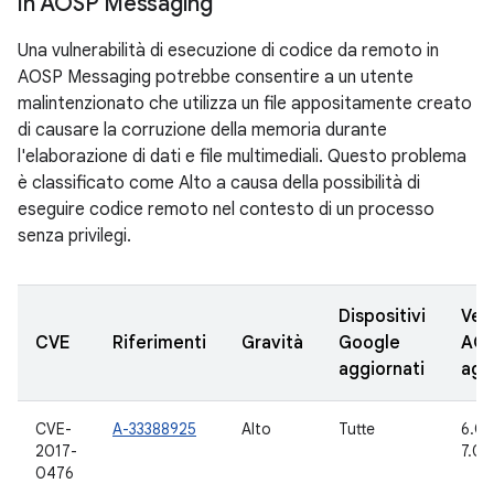
in AOSP Messaging
Una vulnerabilità di esecuzione di codice da remoto in
AOSP Messaging potrebbe consentire a un utente
malintenzionato che utilizza un file appositamente creato
di causare la corruzione della memoria durante
l'elaborazione di dati e file multimediali. Questo problema
è classificato come Alto a causa della possibilità di
eseguire codice remoto nel contesto di un processo
senza privilegi.
Dispositivi
Vers
CVE
Riferimenti
Gravità
Google
AO
aggiornati
agg
CVE-
A-33388925
Alto
Tutte
6.0, 
2017-
7.0, 
0476