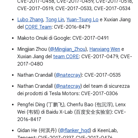
CVE-2017-0458, CVE-2017-0459, CVE-2017-0518,
CVE-2017-0519, CVE-2017-0533, CVE-2017-0534
Lubo Zhang
,
Tong Lin
,
Yuan-Tsung Lo
e Xuxian Jiang
del
C0RE Team
: CVE-2016-8479
Makoto Onuki di Google: CVE-2017-0491
Mingjian Zhou (
@Mingjian_Zhou
),
Hanxiang Wen
e
Xuxian Jiang del
team C0RE
: CVE-2017-0479, CVE-
2017-0480
Nathan Crandall (
@natecray
): CVE-2017-0535
Nathan Crandall (
@natecray
) del team di sicurezza
dei prodotti di Tesla Motors: CVE-2017-0306
Pengfei Ding (丁鹏飞), Chenfu Bao (包沉浮), Lenx
Wei (韦韬) di Baidu X-Lab (百度安全实验室): CVE-
2016-8417
Qidan He (何淇丹) (
@flanker_hqd
) di KeenLab,