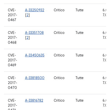
CVE-
A-33250932
Critico
Tutte
6.0, 
2017-
[
2
]
7.0, 
0467
CVE-
A-33351708
Critico
Tutte
6.0, 
2017-
[
2
]
7.0, 
0468
CVE-
A-33450635
Critico
Tutte
6.0, 
2017-
7.0, 
0469
CVE-
A-33818500
Critico
Tutte
6.0, 
2017-
7.0, 
0470
CVE-
A-33816782
Critico
Tutte
6.0, 
2017-
7.0, 