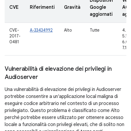
Dispositivi
Vers
CVE
Riferimenti
Gravità
Google
AO
aggiornati
agg
CVE-
A-33434992
Alto
Tutte
4.4.
2017-
5.1.1
0481
6.0.1
7.1.1
Vulnerabilità di elevazione dei privilegi in
Audioserver
Una vulnerabilità di elevazione dei privilegi in Audioserver
potrebbe consentire a un'applicazione local maligna di
eseguire codice arbitrario nel contesto di un processo
privilegiato. Questo problema è classificato come Alto
perché potrebbe essere utilizzato per ottenere accesso
locale a funzionalità con privilegi elevati, che di solito non