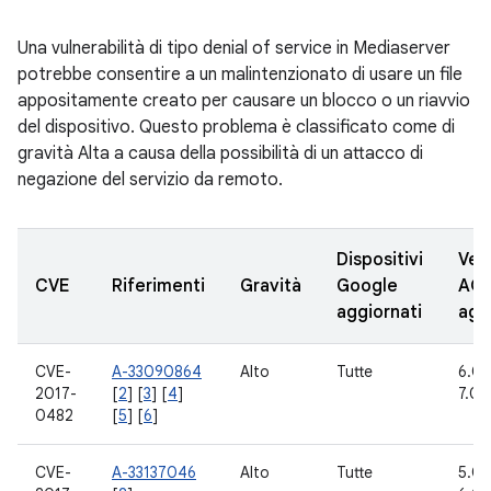
Una vulnerabilità di tipo denial of service in Mediaserver
potrebbe consentire a un malintenzionato di usare un file
appositamente creato per causare un blocco o un riavvio
del dispositivo. Questo problema è classificato come di
gravità Alta a causa della possibilità di un attacco di
negazione del servizio da remoto.
Dispositivi
Vers
CVE
Riferimenti
Gravità
Google
AO
aggiornati
agg
CVE-
A-33090864
Alto
Tutte
6.0, 
2017-
[
2
] [
3
] [
4
]
7.0, 
0482
[
5
] [
6
]
CVE-
A-33137046
Alto
Tutte
5.0.2