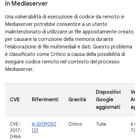
in Mediaserver
Una vulnerabilità di esecuzione di codice da remoto in
Mediaserver potrebbe consentire a un utente
malintenzionato di utilizzare un file appositamente creato
per causare la corruzione della memoria durante
l'elaborazione di file multimediali e dati. Questo problema
è classificato come Critico a causa della possibilità di
eseguire codice remoto nel contesto del processo
Mediaserver.
Dispositivi
Vers
CVE
Riferimenti
Gravità
Google
AO
aggiornati
agg
CVE-
A-33139050
Critico
Tutte
6.0, 
2017-
[
2
]
7.0, 
0466