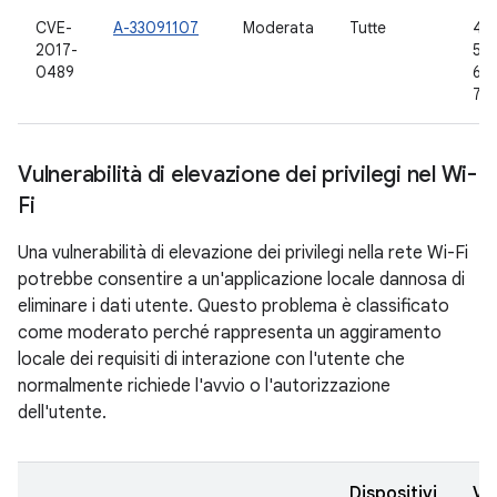
CVE-
A-33091107
Moderata
Tutte
4.4
2017-
5.1.
0489
6.0
7.1.
Vulnerabilità di elevazione dei privilegi nel Wi-
Fi
Una vulnerabilità di elevazione dei privilegi nella rete Wi-Fi
potrebbe consentire a un'applicazione locale dannosa di
eliminare i dati utente. Questo problema è classificato
come moderato perché rappresenta un aggiramento
locale dei requisiti di interazione con l'utente che
normalmente richiede l'avvio o l'autorizzazione
dell'utente.
Dispositivi
Ve