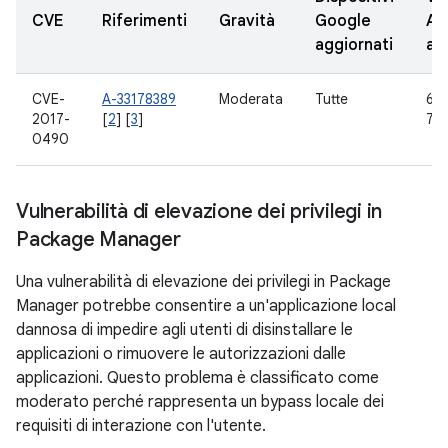
CVE
Riferimenti
Gravità
Google
AO
aggiornati
ag
CVE-
A-33178389
Moderata
Tutte
6.0
2017-
[
2
] [
3
]
7.0,
0490
Vulnerabilità di elevazione dei privilegi in
Package Manager
Una vulnerabilità di elevazione dei privilegi in Package
Manager potrebbe consentire a un'applicazione local
dannosa di impedire agli utenti di disinstallare le
applicazioni o rimuovere le autorizzazioni dalle
applicazioni. Questo problema è classificato come
moderato perché rappresenta un bypass locale dei
requisiti di interazione con l'utente.