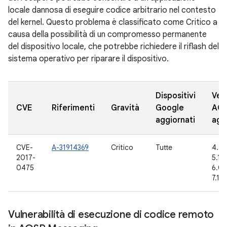
locale dannosa di eseguire codice arbitrario nel contesto
del kernel. Questo problema è classificato come Critico a
causa della possibilità di un compromesso permanente
del dispositivo locale, che potrebbe richiedere il riflash del
sistema operativo per riparare il dispositivo.
Dispositivi
Vers
CVE
Riferimenti
Gravità
Google
AO
aggiornati
agg
CVE-
A-31914369
Critico
Tutte
4.4.
2017-
5.1.1
0475
6.0.1
7.1.1
Vulnerabilità di esecuzione di codice remoto