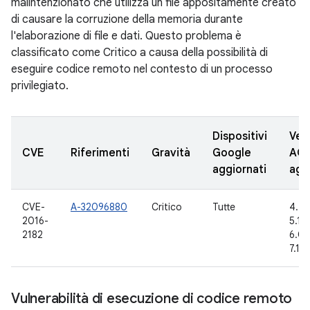
malintenzionato che utilizza un file appositamente creato
di causare la corruzione della memoria durante
l'elaborazione di file e dati. Questo problema è
classificato come Critico a causa della possibilità di
eseguire codice remoto nel contesto di un processo
privilegiato.
Dispositivi
Vers
CVE
Riferimenti
Gravità
Google
AO
aggiornati
agg
CVE-
A-32096880
Critico
Tutte
4.4.
2016-
5.1.1
2182
6.0.1
7.1.1
Vulnerabilità di esecuzione di codice remoto