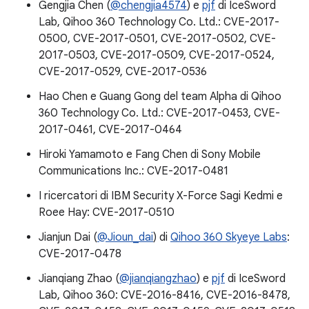
Gengjia Chen (
@chengjia4574
) e
pjf
di IceSword
Lab, Qihoo 360 Technology Co. Ltd.: CVE-2017-
0500, CVE-2017-0501, CVE-2017-0502, CVE-
2017-0503, CVE-2017-0509, CVE-2017-0524,
CVE-2017-0529, CVE-2017-0536
Hao Chen e Guang Gong del team Alpha di Qihoo
360 Technology Co. Ltd.: CVE-2017-0453, CVE-
2017-0461, CVE-2017-0464
Hiroki Yamamoto e Fang Chen di Sony Mobile
Communications Inc.: CVE-2017-0481
I ricercatori di IBM Security X-Force Sagi Kedmi e
Roee Hay: CVE-2017-0510
Jianjun Dai (
@Jioun_dai
) di
Qihoo 360 Skyeye Labs
:
CVE-2017-0478
Jianqiang Zhao (
@jianqiangzhao
) e
pjf
di IceSword
Lab, Qihoo 360: CVE-2016-8416, CVE-2016-8478,