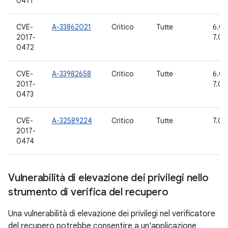
0471
CVE-
A-33862021
Critico
Tutte
6.0, 
2017-
7.0, 
0472
CVE-
A-33982658
Critico
Tutte
6.0, 
2017-
7.0, 
0473
CVE-
A-32589224
Critico
Tutte
7.0, 
2017-
0474
Vulnerabilità di elevazione dei privilegi nello
strumento di verifica del recupero
Una vulnerabilità di elevazione dei privilegi nel verificatore
del recupero potrebbe consentire a un'applicazione