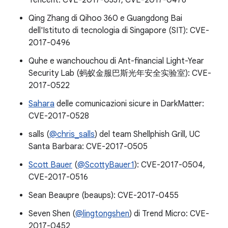
Tencent: CVE-2017-0337, CVE-2017-0476
Qing Zhang di Qihoo 360 e Guangdong Bai
dell'Istituto di tecnologia di Singapore (SIT): CVE-
2017-0496
Quhe e wanchouchou di Ant-financial Light-Year
Security Lab (蚂蚁金服巴斯光年安全实验室): CVE-
2017-0522
Sahara
delle comunicazioni sicure in DarkMatter:
CVE-2017-0528
salls (
@chris_salls
) del team Shellphish Grill, UC
Santa Barbara: CVE-2017-0505
Scott Bauer
(
@ScottyBauer1
): CVE-2017-0504,
CVE-2017-0516
Sean Beaupre (beaups): CVE-2017-0455
Seven Shen (
@lingtongshen
) di Trend Micro: CVE-
2017-0452