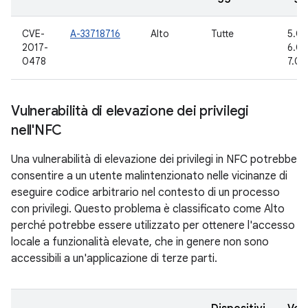
CVE-
A-33718716
Alto
Tutte
5.0.2
2017-
6.0, 
0478
7.0, 
Vulnerabilità di elevazione dei privilegi
nell'NFC
Una vulnerabilità di elevazione dei privilegi in NFC potrebbe
consentire a un utente malintenzionato nelle vicinanze di
eseguire codice arbitrario nel contesto di un processo
con privilegi. Questo problema è classificato come Alto
perché potrebbe essere utilizzato per ottenere l'accesso
locale a funzionalità elevate, che in genere non sono
accessibili a un'applicazione di terze parti.