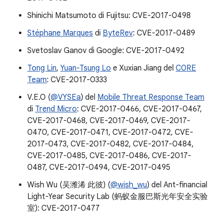
Shinichi Matsumoto di Fujitsu: CVE-2017-0498
Stéphane Marques
di
ByteRev
: CVE-2017-0489
Svetoslav Ganov di Google: CVE-2017-0492
Tong Lin
,
Yuan-Tsung Lo
e Xuxian Jiang del
C0RE
Team
: CVE-2017-0333
V.E.O (
@VYSEa
) del
Mobile Threat Response Team
di
Trend Micro
: CVE-2017-0466, CVE-2017-0467,
CVE-2017-0468, CVE-2017-0469, CVE-2017-
0470, CVE-2017-0471, CVE-2017-0472, CVE-
2017-0473, CVE-2017-0482, CVE-2017-0484,
CVE-2017-0485, CVE-2017-0486, CVE-2017-
0487, CVE-2017-0494, CVE-2017-0495
Wish Wu (吴潍浠 此彼) (
@wish_wu
) del Ant-financial
Light-Year Security Lab (蚂蚁金服巴斯光年安全实验
室): CVE-2017-0477