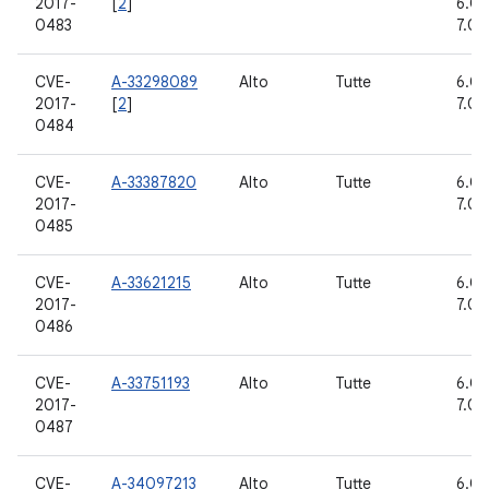
2017-
[
2
]
6.0, 
0483
7.0, 
CVE-
A-33298089
Alto
Tutte
6.0, 
2017-
[
2
]
7.0, 
0484
CVE-
A-33387820
Alto
Tutte
6.0, 
2017-
7.0, 
0485
CVE-
A-33621215
Alto
Tutte
6.0, 
2017-
7.0, 
0486
CVE-
A-33751193
Alto
Tutte
6.0, 
2017-
7.0, 
0487
CVE-
A-34097213
Alto
Tutte
6.0, 