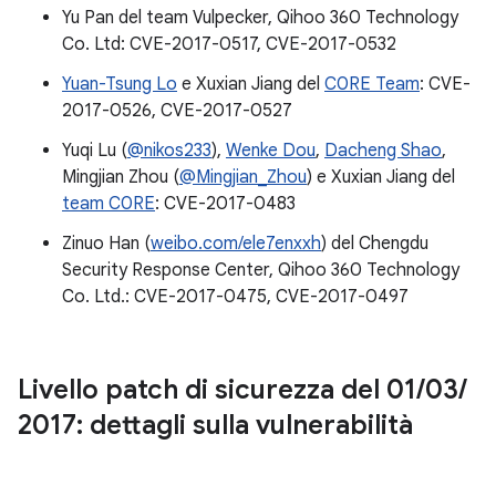
Yu Pan del team Vulpecker, Qihoo 360 Technology
Co. Ltd: CVE-2017-0517, CVE-2017-0532
Yuan-Tsung Lo
e Xuxian Jiang del
C0RE Team
: CVE-
2017-0526, CVE-2017-0527
Yuqi Lu (
@nikos233
),
Wenke Dou
,
Dacheng Shao
,
Mingjian Zhou (
@Mingjian_Zhou
) e Xuxian Jiang del
team C0RE
: CVE-2017-0483
Zinuo Han (
weibo.com/ele7enxxh
) del Chengdu
Security Response Center, Qihoo 360 Technology
Co. Ltd.: CVE-2017-0475, CVE-2017-0497
Livello patch di sicurezza del 01
/
03
/
2017: dettagli sulla vulnerabilità