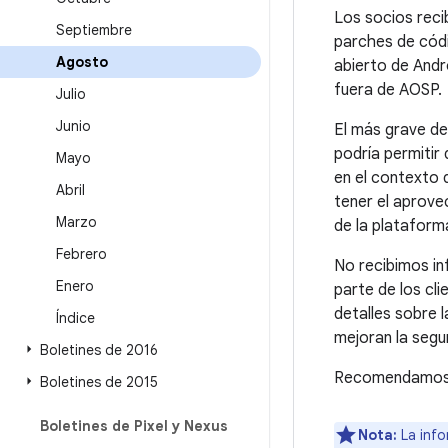
Los socios reci
Septiembre
parches de códi
Agosto
abierto de Andr
fuera de AOSP.
Julio
Junio
El más grave de
podría permitir
Mayo
en el contexto 
Abril
tener el aprove
Marzo
de la plataform
Febrero
No recibimos i
Enero
parte de los cli
detalles sobre 
Índice
mejoran la segu
Boletines de 2016
Recomendamos a 
Boletines de 2015
Boletines de Pixel y Nexus
Nota:
La info