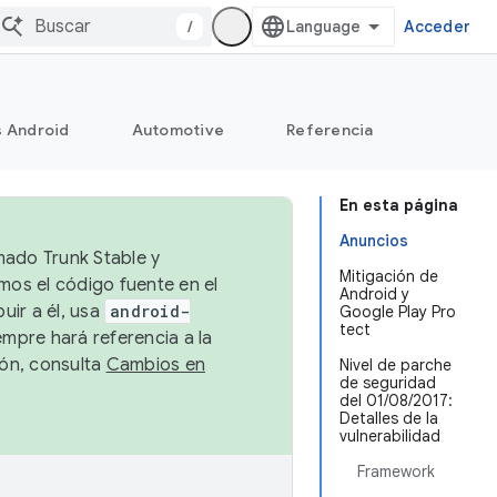
/
Acceder
s Android
Automotive
Referencia
En esta página
Anuncios
mado Trunk Stable y
Mitigación de
emos el código fuente en el
Android y
uir a él, usa
android-
Google Play Pro
tect
empre hará referencia a la
ión, consulta
Cambios en
Nivel de parche
de seguridad
del 01/08/2017:
Detalles de la
vulnerabilidad
Framework