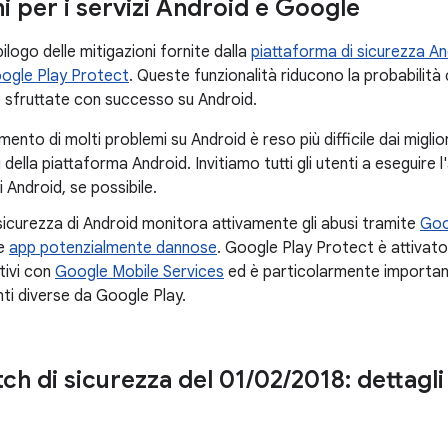
i per i servizi Android e Google
ilogo delle mitigazioni fornite dalla
piattaforma di sicurezza An
ogle Play Protect
. Queste funzionalità riducono la probabilità c
sfruttate con successo su Android.
mento di molti problemi su Android è reso più difficile dai miglio
i della piattaforma Android. Invitiamo tutti gli utenti a eseguire 
i Android, se possibile.
 sicurezza di Android monitora attivamente gli abusi tramite
Goo
le
app potenzialmente dannose
. Google Play Protect è attivat
itivi con
Google Mobile Services
ed è particolarmente importante
ti diverse da Google Play.
tch di sicurezza del 01
/
02
/
2018: dettagli