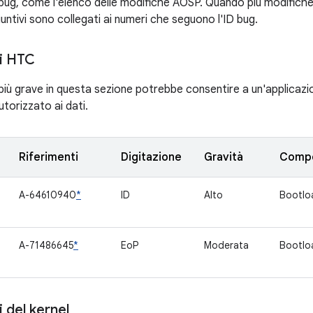
bug, come l'elenco delle modifiche AOSP. Quando più modifiche 
giuntivi sono collegati ai numeri che seguono l'ID bug.
i HTC
à più grave in questa sezione potrebbe consentire a un'applicaz
torizzato ai dati.
Riferimenti
Digitazione
Gravità
Comp
A-64610940
*
ID
Alto
Bootlo
A-71486645
*
EoP
Moderata
Bootlo
del kernel