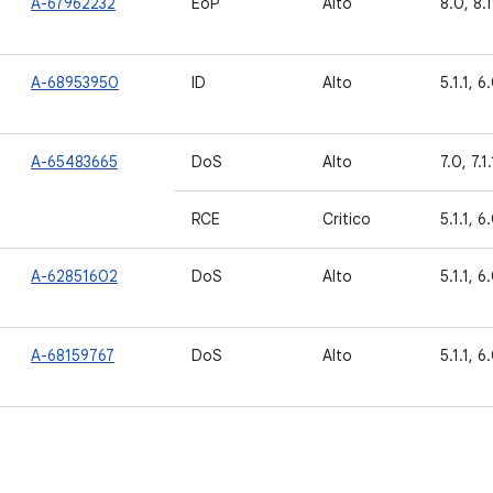
A-67962232
EoP
Alto
8.0, 8.1
A-68953950
ID
Alto
5.1.1, 6.
A-65483665
DoS
Alto
7.0, 7.1.
RCE
Critico
5.1.1, 6
A-62851602
DoS
Alto
5.1.1, 6.
A-68159767
DoS
Alto
5.1.1, 6.