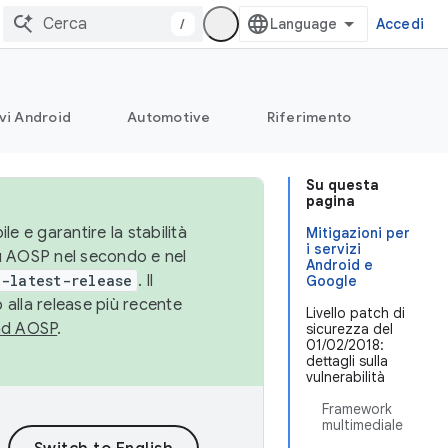
/
Accedi
vi Android
Automotive
Riferimento
Su questa
pagina
le e garantire la stabilità
Mitigazioni per
i servizi
su AOSP nel secondo e nel
Android e
-latest-release
. Il
Google
 alla release più recente
Livello patch di
ad AOSP
.
sicurezza del
01/02/2018:
dettagli sulla
vulnerabilità
Framework
multimediale