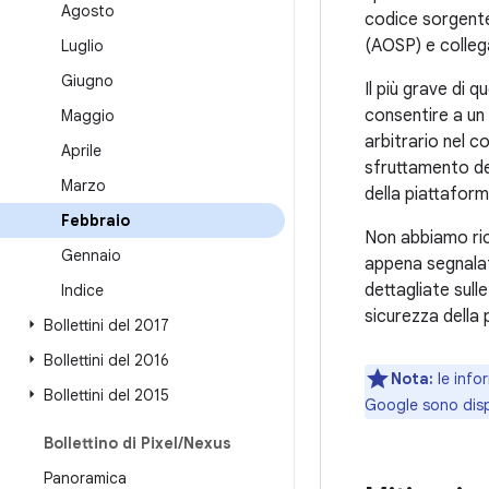
Agosto
codice sorgente
(AOSP) e colleg
Luglio
Giugno
Il più grave di 
consentire a un
Maggio
arbitrario nel c
Aprile
sfruttamento de
Marzo
della piattaform
Febbraio
Non abbiamo rice
Gennaio
appena segnalat
dettagliate sull
Indice
sicurezza della
Bollettini del 2017
Bollettini del 2016
Nota:
le infor
Bollettini del 2015
Google sono disp
Bollettino di Pixel
/
Nexus
Panoramica