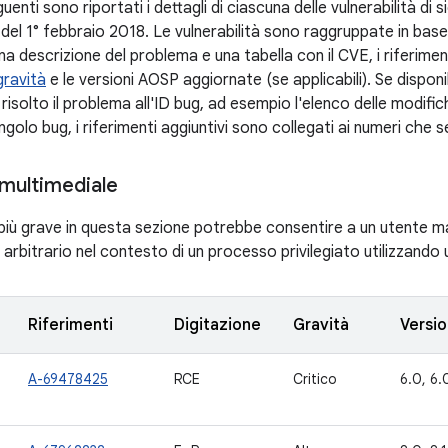
uenti sono riportati i dettagli di ciascuna delle vulnerabilità di 
h del 1° febbraio 2018. Le vulnerabilità sono raggruppate in ba
a descrizione del problema e una tabella con il CVE, i riferiment
gravità
e le versioni AOSP aggiornate (se applicabili). Se disponi
risolto il problema all'ID bug, ad esempio l'elenco delle modif
ngolo bug, i riferimenti aggiuntivi sono collegati ai numeri che 
multimediale
à più grave in questa sezione potrebbe consentire a un utente 
arbitrario nel contesto di un processo privilegiato utilizzando
Riferimenti
Digitazione
Gravità
Versi
A-69478425
RCE
Critico
6.0, 6.0