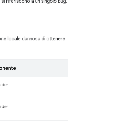
si riferiscono a un singolo bug,
ione locale dannosa di ottenere
onente
ader
ader