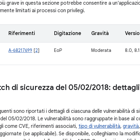
 più grave in questa sezione potrebbe consentire a un'applicaz
nte limitati ai processi con privilegi.
Riferimenti
Digitazione
Gravità
Versi
A-68217699
[
2
]
EoP
Moderata
8.0, 8.1
tch di sicurezza del 05
/
02
/
2018: dettagli
uenti sono riportati i dettagli di ciascuna delle vulnerabilità di 
ch del 05/02/2018. Le vulnerabilità sono raggruppate in base al
gli come CVE, riferimenti associati,
tipo di vulnerabilità
,
gravità
giornate (se applicabile). Se disponibile, colleghiamo la modific