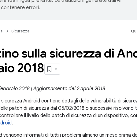
lla tua lingua preferita. Le traduzioni generate dall'AI
contenere errori.
ti
Sicurezza
Que
tino sulla sicurezza di An
aio 2018
 febbraio 2018 | Aggiornamento del 2 aprile 2018
la sicurezza Android contiene dettagli delle vulnerabilità di sicur
li delle patch di sicurezza dal 05/02/2018 o successivi risolvono t
ntrollare il livello della patch di sicurezza di un dispositivo, c
ndroid
.
d vengono informati di tutti i problemi almeno un mese prima de