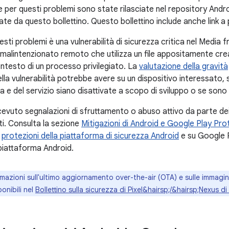
 per questi problemi sono state rilasciate nel repository And
ate da questo bollettino. Questo bollettino include anche link 
questi problemi è una vulnerabilità di sicurezza critica nel Med
 malintenzionato remoto che utilizza un file appositamente cre
ontesto di un processo privilegiato. La
valutazione della gravità
lla vulnerabilità potrebbe avere su un dispositivo interessato,
a e del servizio siano disattivate a scopo di sviluppo o se son
vuto segnalazioni di sfruttamento o abuso attivo da parte dei 
i. Consulta la sezione
Mitigazioni di Android e Google Play Pro
e
protezioni della piattaforma di sicurezza Android
e su Google P
 piattaforma Android.
mazioni sull'ultimo aggiornamento over-the-air (OTA) e sulle immagini 
onibili nel
Bollettino sulla sicurezza di Pixel&hairsp;/&hairsp;Nexus d