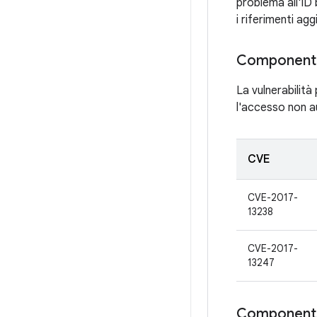
problema all'ID 
i riferimenti ag
Component
La vulnerabilit
l'accesso non au
CVE
CVE-2017-
13238
CVE-2017-
13247
Componenti 