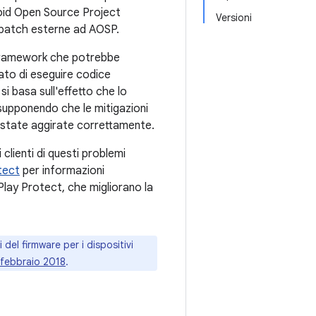
roid Open Source Project
Versioni
a patch esterne ad AOSP.
ia framework che potrebbe
ato di eseguire codice
si basa sull'effetto che lo
 supponendo che le mitigazioni
o state aggirate correttamente.
clienti di questi problemi
tect
per informazioni
lay Protect, che migliorano la
del firmware per i dispositivi
i febbraio 2018
.