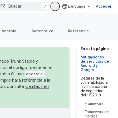
/
Acceder
s Android
Automotive
Referencia
En esta página
Mitigaciones
mado Trunk Stable y
de servicios de
Android y
emos el código fuente en el
Google
uir a él, usa
android-
Detalles de la
empre hará referencia a la
vulnerabilidad a
ión, consulta
Cambios en
nivel de parche
de seguridad
del 1/6/2018
Framework
Framework de
medios