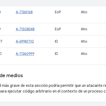
8
A-71361168
EoP
Alto
9
A-71508348
EoP
Alto
27
A-69981710
ID
Alto
0
A-71360999
ID
Alto
de medios
ad más grave de esta sección podría permitir que un atacante 
ara ejecutar código arbitrario en el contexto de un proceso co