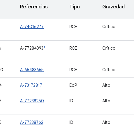
Referencias
Tipo
Gravedad
1
A-74016277
RCE
Crítico
6
A-77284393
*
RCE
Crítico
30
A-65483665
RCE
Crítico
4
A-73172817
EoP
Alto
5
A-77238250
ID
Alto
6
A-77238762
ID
Alto