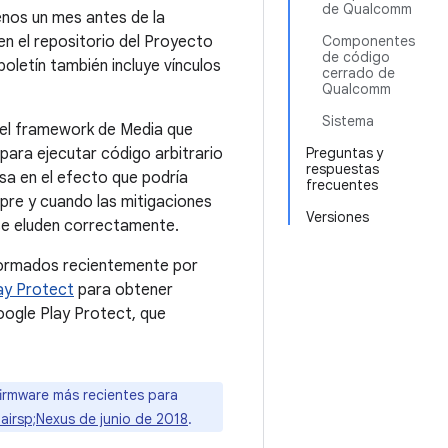
de Qualcomm
enos un mes antes de la
n el repositorio del Proyecto
Componentes
de código
oletín también incluye vínculos
cerrado de
Qualcomm
Sistema
n el framework de Media que
para ejecutar código arbitrario
Preguntas y
respuestas
sa en el efecto que podría
frecuentes
mpre y cuando las mitigaciones
Versiones
 se eluden correctamente.
formados recientemente por
ay Protect
para obtener
ogle Play Protect, que
firmware más recientes para
hairsp;Nexus de junio de 2018
.