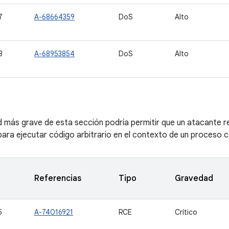
7
A-68664359
DoS
Alto
8
A-68953854
DoS
Alto
ad más grave de esta sección podría permitir que un atacante 
ara ejecutar código arbitrario en el contexto de un proceso co
Referencias
Tipo
Gravedad
5
A-74016921
RCE
Crítico