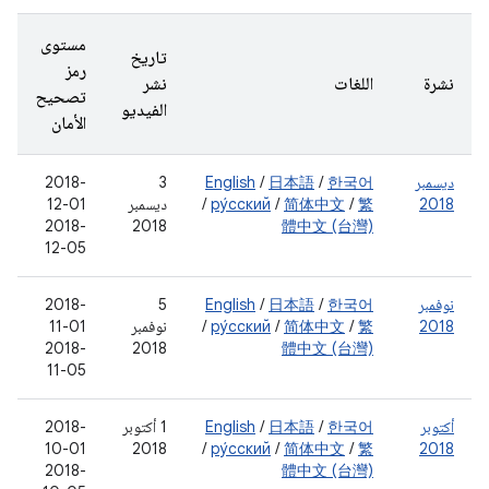
مستوى
تاريخ
رمز
نشرة
اللغات
نشر
تصحيح
الفيديو
الأمان
ديسمبر
한국어
/
日本語
/
English
‫3
‫2018-
2018
繁
/
简体中文
/
ру́сский
/
ديسمبر
12-01
‫2018-
2018
體中文 (台灣)
12-05
نوفمبر
한국어
/
日本語
/
English
‫5
‫2018-
2018
繁
/
简体中文
/
ру́сский
/
نوفمبر
11-01
‫2018-
2018
體中文 (台灣)
11-05
أكتوبر
한국어
/
日本語
/
English
‫1 أكتوبر
‫2018-
10-01
2018
/
ру́сский
/
简体中文
/
繁
2018
‫2018-
體中文 (台灣)