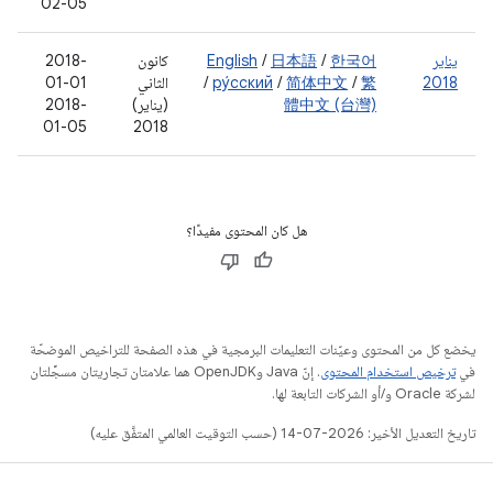
02-05
يناير
한국어
/
日本語
/
English
كانون
‫2018-
2018
繁
/
简体中文
/
ру́сский
/
الثاني
01-01
體中文 (台灣)
(يناير)
‫2018-
01-05
2018
هل كان المحتوى مفيدًا؟
يخضع كل من المحتوى وعيّنات التعليمات البرمجية في هذه الصفحة للتراخيص الموضحّة
في
ترخيص استخدام المحتوى
. إنّ Java وOpenJDK هما علامتان تجاريتان مسجَّلتان
لشركة Oracle و/أو الشركات التابعة لها.
تاريخ التعديل الأخير: 2026-07-14 (حسب التوقيت العالمي المتفَّق عليه)