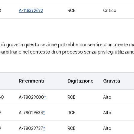
8
A-118372692
RCE
Critico
à più grave in questa sezione potrebbe consentire a un utente 
arbitrario nel contesto di un processo senza privilegi utilizza
Riferimenti
Digitazione
Gravità
60
A-78029030
*
RCE
Alto
8
A-78029634
*
RCE
Alto
9
A-78029727
*
RCE
Alto