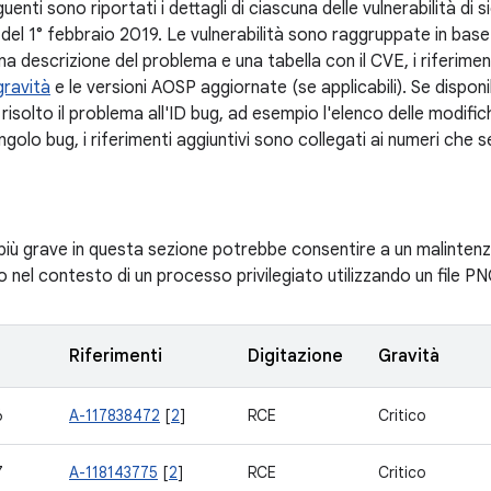
uenti sono riportati i dettagli di ciascuna delle vulnerabilità di 
h del 1° febbraio 2019. Le vulnerabilità sono raggruppate in ba
a descrizione del problema e una tabella con il CVE, i riferiment
gravità
e le versioni AOSP aggiornate (se applicabili). Se disponi
risolto il problema all'ID bug, ad esempio l'elenco delle modif
ngolo bug, i riferimenti aggiuntivi sono collegati ai numeri che 
à più grave in questa sezione potrebbe consentire a un malinten
io nel contesto di un processo privilegiato utilizzando un file
Riferimenti
Digitazione
Gravità
6
A-117838472
[
2
]
RCE
Critico
7
A-118143775
[
2
]
RCE
Critico