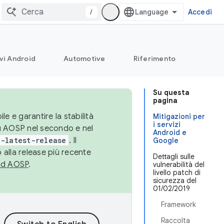
/
Accedi
vi Android
Automotive
Riferimento
Su questa
pagina
le e garantire la stabilità
Mitigazioni per
i servizi
su AOSP nel secondo e nel
Android e
-latest-release
. Il
Google
 alla release più recente
Dettagli sulle
ad AOSP
.
vulnerabilità del
livello patch di
sicurezza del
01/02/2019
Framework
Raccolta