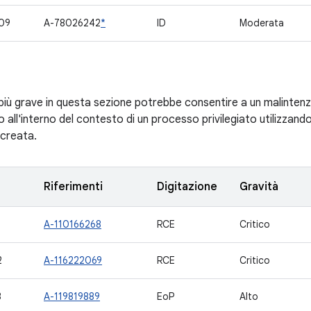
09
A-78026242
*
ID
Moderata
à più grave in questa sezione potrebbe consentire a un malinten
o all'interno del contesto di un processo privilegiato utilizzan
creata.
Riferimenti
Digitazione
Gravità
1
A-110166268
RCE
Critico
2
A-116222069
RCE
Critico
3
A-119819889
EoP
Alto