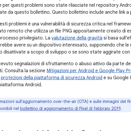
 per questi problemi sono state rilasciate nel repository And
ate da questo bollettino. Questo bollettino include anche link 
questi problemi è una vulnerabilità di sicurezza critica nel fra
ato remoto che utilizza un file PNG appositamente creato di es
processo privilegiato. La
valutazione della gravità
si basa sull'e
trebbe avere su un dispositivo interessato, supponendo che le m
ano disattivate a scopo di sviluppo o se sono state aggirate co
vuto segnalazioni di sfruttamento o abuso attivo da parte dei 
i. Consulta la sezione
Mitigazioni per Android e Google Play P
e
protezioni della piattaforma di sicurezza Android
e su Google P
 piattaforma Android.
mazioni sull'aggiornamento over-the-air (OTA) e sulle immagini del fir
onibili nel
bollettino di aggiornamento di Pixel di febbraio 2019
.