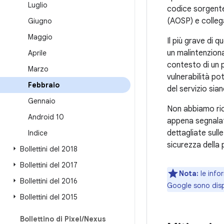
Luglio
codice sorgente
(AOSP) e colleg
Giugno
Maggio
Il più grave di 
un malintenzion
Aprile
contesto di un 
Marzo
vulnerabilità po
Febbraio
del servizio si
Gennaio
Non abbiamo rice
Android 10
appena segnalat
dettagliate sull
Indice
sicurezza della
Bollettini del 2018
Bollettini del 2017
Nota:
le infor
Bollettini del 2016
Google sono disp
Bollettini del 2015
Bollettino di Pixel
/
Nexus