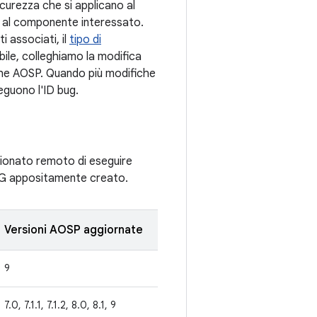
sicurezza che si applicano al
se al componente interessato.
i associati, il
tipo di
bile, colleghiamo la modifica
iche AOSP. Quando più modifiche
seguono l'ID bug.
zionato remoto di eseguire
 PNG appositamente creato.
Versioni AOSP aggiornate
9
7.0, 7.1.1, 7.1.2, 8.0, 8.1, 9