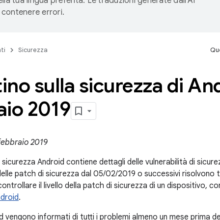
lla tua lingua preferita. Le traduzioni generate dall'AI
contenere errori.
ti
Sicurezza
Que
tino sulla sicurezza di An
aio 2019
 febbraio 2019
la sicurezza Android contiene dettagli delle vulnerabilità di sicur
li delle patch di sicurezza dal 05/02/2019 o successivi risolvono t
ntrollare il livello della patch di sicurezza di un dispositivo, c
ndroid
.
d vengono informati di tutti i problemi almeno un mese prima de