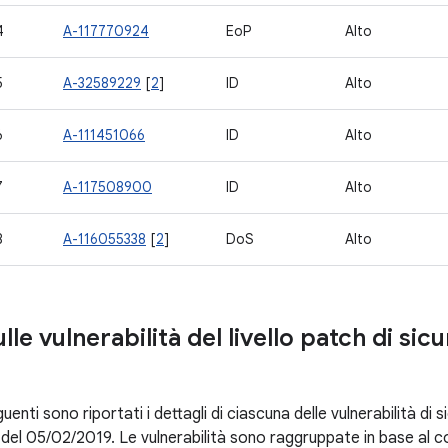
4
A-117770924
EoP
Alto
5
A-32589229
[
2
]
ID
Alto
6
A-111451066
ID
Alto
7
A-117508900
ID
Alto
8
A-116055338
[
2
]
DoS
Alto
ulle vulnerabilità del livello patch di sic
uenti sono riportati i dettagli di ciascuna delle vulnerabilità di 
ch del 05/02/2019. Le vulnerabilità sono raggruppate in base al