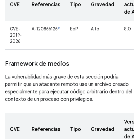
CVE
Referencias
Tipo
Gravedad
actual
de A
CVE-
A-120866126
*
EoP
Alto
8.0
2019-
2026
Framework de medios
La vulnerabilidad más grave de esta sección podría
permitir que un atacante remoto use un archivo creado
especialmente para ejecutar código arbitrario dentro del
contexto de un proceso con privilegios.
Versi
CVE
Referencias
Tipo
Gravedad
actual
de A