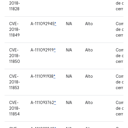
2018-
de có
11828
cerra
CVE-
A-111092945
*
N/A
Alto
Compo
2018-
de có
11849
cerra
CVE-
A-111092919
*
N/A
Alto
Compo
2018-
de có
11850
cerra
CVE-
A-111091938
*
N/A
Alto
Compo
2018-
de có
11853
cerra
CVE-
A-111093762
*
N/A
Alto
Compo
2018-
de có
11854
cerra