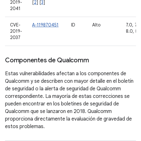
2019-
[
2
] [
3
]
2041
CVE-
A-119870451
ID
Alto
7.0, 7.1.
2019-
8.0, 8.1
2037
Componentes de Qualcomm
Estas vulnerabilidades afectan a los componentes de
Qualcomm y se describen con mayor detalle en el boletín
de seguridad o la alerta de seguridad de Qualcomm
correspondiente. La mayoría de estas correcciones se
pueden encontrar en los boletines de seguridad de
Qualcomm que se lanzaron en 2018. Qualcomm
proporciona directamente la evaluación de gravedad de
estos problemas.