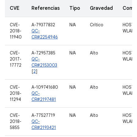
CVE
Referencias
Tipo
Gravedad
Comp
CVE-
A-79377832
N/A
Crítico
HOST 
2018-
QC-
WLAN
11940
CR#2254946
CVE-
A-72957385
N/A
Alto
HOST 
2017-
QC-
WLAN
17772
CR#2153003
[
2
]
CVE-
A-109741680
N/A
Alto
HOST 
2018-
QC-
WLAN
11294
CR#2197481
CVE-
A-77527719
N/A
Alto
HOST 
2018-
QC-
WLAN
5855
CR#2193421