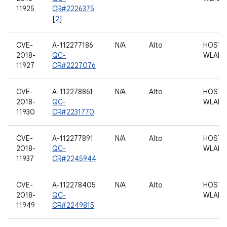
11925
CR#2226375
[
2
]
CVE-
A-112277186
N/A
Alto
HOST 
2018-
QC-
WLAN
11927
CR#2227076
CVE-
A-112278861
N/A
Alto
HOST 
2018-
QC-
WLAN
11930
CR#2231770
CVE-
A-112277891
N/A
Alto
HOST 
2018-
QC-
WLAN
11937
CR#2245944
CVE-
A-112278405
N/A
Alto
HOST 
2018-
QC-
WLAN
11949
CR#2249815