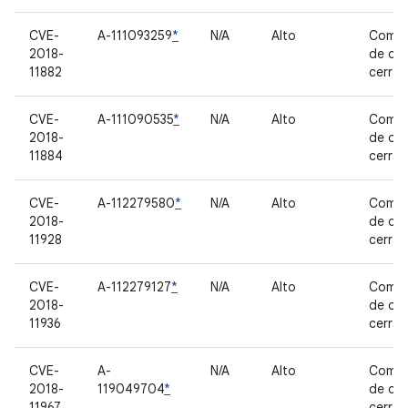
CVE-
A-111093259
*
N/A
Alto
Compo
2018-
de có
11882
cerra
CVE-
A-111090535
*
N/A
Alto
Compo
2018-
de có
11884
cerra
CVE-
A-112279580
*
N/A
Alto
Compo
2018-
de có
11928
cerra
CVE-
A-112279127
*
N/A
Alto
Compo
2018-
de có
11936
cerra
CVE-
A-
N/A
Alto
Compo
2018-
119049704
*
de có
11967
cerra