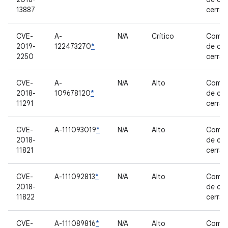
13887
cerra
CVE-
A-
N/A
Crítico
Compo
2019-
122473270
*
de có
2250
cerra
CVE-
A-
N/A
Alto
Compo
2018-
109678120
*
de có
11291
cerra
CVE-
A-111093019
*
N/A
Alto
Compo
2018-
de có
11821
cerra
CVE-
A-111092813
*
N/A
Alto
Compo
2018-
de có
11822
cerra
CVE-
A-111089816
*
N/A
Alto
Compo