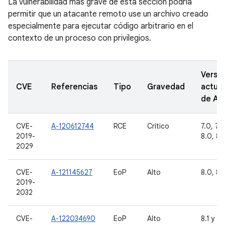
La vulnerabilidad más grave de esta sección podría
permitir que un atacante remoto use un archivo creado
especialmente para ejecutar código arbitrario en el
contexto de un proceso con privilegios.
Versi
CVE
Referencias
Tipo
Gravedad
actual
de A
CVE-
A-120612744
RCE
Crítico
7.0, 7.1.
2019-
8.0, 8.1
2029
CVE-
A-121145627
EoP
Alto
8.0, 8.1
2019-
2032
CVE-
A-122034690
EoP
Alto
8.1 y 9