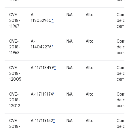
CVE-
A-
N/A
Alto
Compo
2018-
119052960
*
de có
11967
cerra
CVE-
A-
N/A
Alto
Compo
2018-
114042276
*
de có
11968
cerra
CVE-
A-117118499
*
N/A
Alto
Compo
2018-
de có
12005
cerra
CVE-
A-117119174
*
N/A
Alto
Compo
2018-
de có
12012
cerra
CVE-
A-117119152
*
N/A
Alto
Compo
2018-
de có