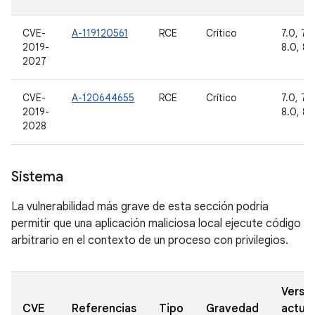
CVE-
A-119120561
RCE
Crítico
7.0, 7.1.
2019-
8.0, 8.1
2027
CVE-
A-120644655
RCE
Crítico
7.0, 7.1.
2019-
8.0, 8.1
2028
Sistema
La vulnerabilidad más grave de esta sección podría
permitir que una aplicación maliciosa local ejecute código
arbitrario en el contexto de un proceso con privilegios.
Versi
CVE
Referencias
Tipo
Gravedad
actual