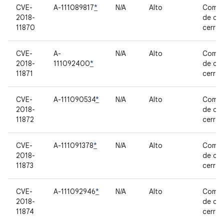
CVE-
A-111089817
*
N/A
Alto
Compo
2018-
de có
11870
cerra
CVE-
A-
N/A
Alto
Compo
2018-
111092400
*
de có
11871
cerra
CVE-
A-111090534
*
N/A
Alto
Compo
2018-
de có
11872
cerra
CVE-
A-111091378
*
N/A
Alto
Compo
2018-
de có
11873
cerra
CVE-
A-111092946
*
N/A
Alto
Compo
2018-
de có
11874
cerra