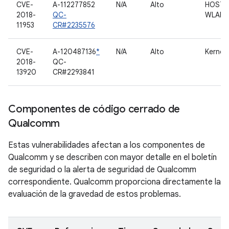
CVE-
A-112277852
N/A
Alto
HOST 
2018-
QC-
WLAN
11953
CR#2235576
CVE-
A-120487136
*
N/A
Alto
Kernel
2018-
QC-
13920
CR#2293841
Componentes de código cerrado de
Qualcomm
Estas vulnerabilidades afectan a los componentes de
Qualcomm y se describen con mayor detalle en el boletín
de seguridad o la alerta de seguridad de Qualcomm
correspondiente. Qualcomm proporciona directamente la
evaluación de la gravedad de estos problemas.