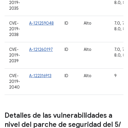
2019-
8.0, 8.1
2035
CVE-
A-121259048
ID
Alto
7.0, 7.1.
2019-
8.0, 8.1
2038
CVE-
A-121260197
ID
Alto
7.0, 7.1.
2019-
8.0, 8.1
2039
CVE-
A-122316913
ID
Alto
9
2019-
2040
Detalles de las vulnerabilidades a
nivel del parche de seguridad del 5
/