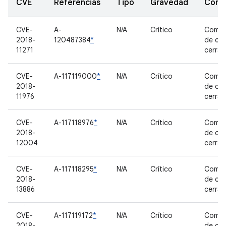
CVE
Referencias
Tipo
Gravedad
Comp
CVE-
A-
N/A
Crítico
Compo
2018-
120487384
*
de có
11271
cerra
CVE-
A-117119000
*
N/A
Crítico
Compo
2018-
de có
11976
cerra
CVE-
A-117118976
*
N/A
Crítico
Compo
2018-
de có
12004
cerra
CVE-
A-117118295
*
N/A
Crítico
Compo
2018-
de có
13886
cerra
CVE-
A-117119172
*
N/A
Crítico
Compo
2018-
de có