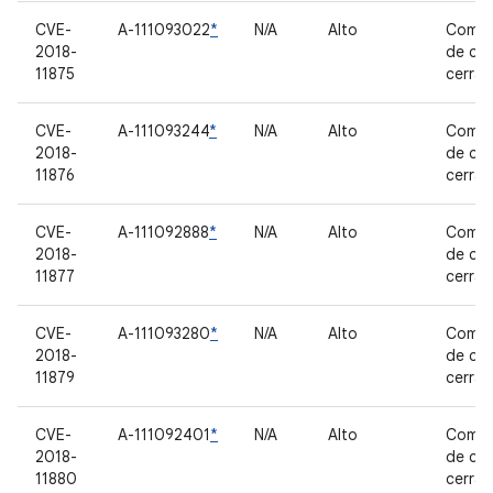
CVE-
A-111093022
*
N/A
Alto
Compo
2018-
de có
11875
cerra
CVE-
A-111093244
*
N/A
Alto
Compo
2018-
de có
11876
cerra
CVE-
A-111092888
*
N/A
Alto
Compo
2018-
de có
11877
cerra
CVE-
A-111093280
*
N/A
Alto
Compo
2018-
de có
11879
cerra
CVE-
A-111092401
*
N/A
Alto
Compo
2018-
de có
11880
cerra