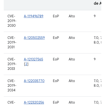
de A
CVE-
A-119496789
EoP
Alto
9
2019-
2030
CVE-
A-120502559
EoP
Alto
7.0, 7.1.
2019-
8.0, 8.1
2031
CVE-
A-121327565
EoP
Alto
9
2019-
[
2
]
2033
CVE-
A-122035770
EoP
Alto
7.0, 7.1.
2019-
8.0, 8.1
2034
CVE-
A-122320256
EoP
Alto
7.0, 7.1.