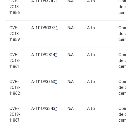
CVE-
A-111093242
*
N/A
Alto
Compo
2018-
de có
11856
cerra
CVE-
A-111090373
*
N/A
Alto
Compo
2018-
de có
11859
cerra
CVE-
A-111092814
*
N/A
Alto
Compo
2018-
de có
11861
cerra
CVE-
A-111093763
*
N/A
Alto
Compo
2018-
de có
11862
cerra
CVE-
A-111093243
*
N/A
Alto
Compo
2018-
de có
11867
cerra