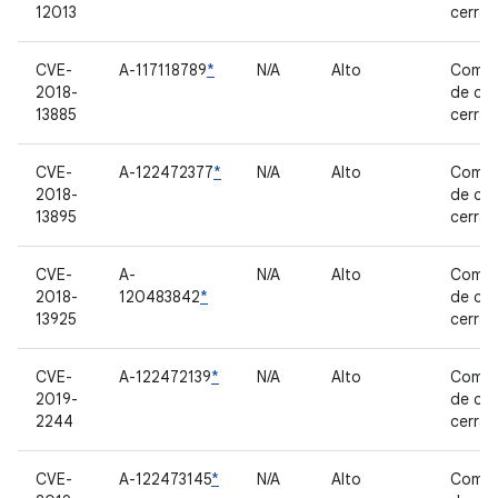
12013
cerra
CVE-
A-117118789
*
N/A
Alto
Compo
2018-
de có
13885
cerra
CVE-
A-122472377
*
N/A
Alto
Compo
2018-
de có
13895
cerra
CVE-
A-
N/A
Alto
Compo
2018-
120483842
*
de có
13925
cerra
CVE-
A-122472139
*
N/A
Alto
Compo
2019-
de có
2244
cerra
CVE-
A-122473145
*
N/A
Alto
Compo