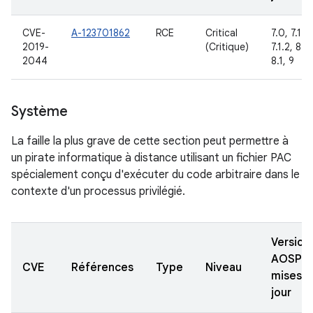
CVE-
A-123701862
RCE
Critical
7.0, 7.1.1,
2019-
(Critique)
7.1.2, 8.0
2044
8.1, 9
Système
La faille la plus grave de cette section peut permettre à
un pirate informatique à distance utilisant un fichier PAC
spécialement conçu d'exécuter du code arbitraire dans le
contexte d'un processus privilégié.
Version
AOSP
CVE
Références
Type
Niveau
mises à
jour