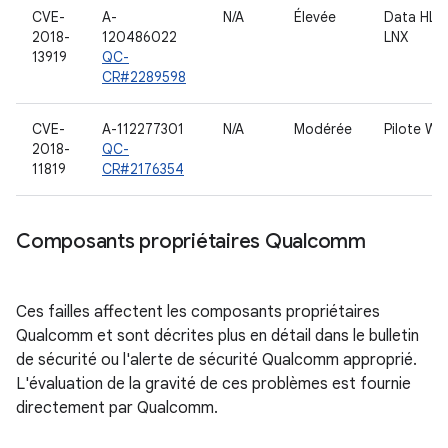
CVE-
A-
N/A
Élevée
Data HLO
2018-
120486022
LNX
13919
QC-
CR#2289598
CVE-
A-112277301
N/A
Modérée
Pilote W
2018-
QC-
11819
CR#2176354
Composants propriétaires Qualcomm
Ces failles affectent les composants propriétaires
Qualcomm et sont décrites plus en détail dans le bulletin
de sécurité ou l'alerte de sécurité Qualcomm approprié.
L'évaluation de la gravité de ces problèmes est fournie
directement par Qualcomm.