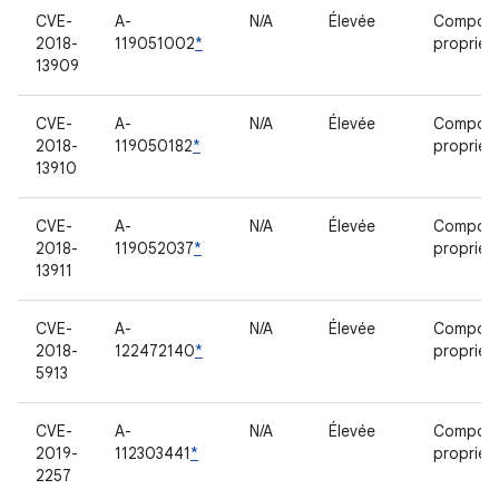
CVE-
A-
N/A
Élevée
Compos
2018-
119051002
*
propriéta
13909
CVE-
A-
N/A
Élevée
Compos
2018-
119050182
*
propriéta
13910
CVE-
A-
N/A
Élevée
Compos
2018-
119052037
*
propriéta
13911
CVE-
A-
N/A
Élevée
Compos
2018-
122472140
*
propriéta
5913
CVE-
A-
N/A
Élevée
Compos
2019-
112303441
*
propriéta
2257