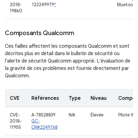
2018-
122249979
*
Bluetooth
19860
Composants Qualcomm
Ces failles affectent les composants Qualcomm et sont
décrites plus en détail dans le bulletin de sécurité ou
l'alerte de sécurité Qualcomm approprié. L'évaluation de
la gravité de ces problèmes est fournie directement par
Qualcomm.
CVE
Références
Type
Niveau
Compon
CVE-
A-78528839
N/A
Élevée
Pilote W
2018-
QC-
11955
CR#2249768