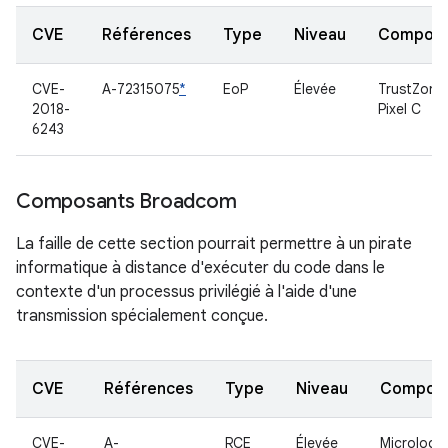
CVE
Références
Type
Niveau
Compon
CVE-
A-72315075
*
EoP
Élevée
TrustZone
2018-
Pixel C
6243
Composants Broadcom
La faille de cette section pourrait permettre à un pirate
informatique à distance d'exécuter du code dans le
contexte d'un processus privilégié à l'aide d'une
transmission spécialement conçue.
CVE
Références
Type
Niveau
Compon
CVE-
A-
RCE
Élevée
Micrologic