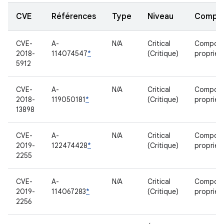
CVE
Références
Type
Niveau
Compo
CVE-
A-
N/A
Critical
Compos
2018-
114074547
*
(Critique)
propriéta
5912
CVE-
A-
N/A
Critical
Compos
2018-
119050181
*
(Critique)
propriéta
13898
CVE-
A-
N/A
Critical
Compos
2019-
122474428
*
(Critique)
propriéta
2255
CVE-
A-
N/A
Critical
Compos
2019-
114067283
*
(Critique)
propriéta
2256