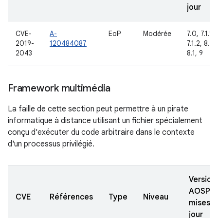
jour
CVE-
A-
EoP
Modérée
7.0, 7.1.1,
2019-
120484087
7.1.2, 8.0,
2043
8.1, 9
Framework multimédia
La faille de cette section peut permettre à un pirate
informatique à distance utilisant un fichier spécialement
conçu d'exécuter du code arbitraire dans le contexte
d'un processus privilégié.
Version
AOSP
CVE
Références
Type
Niveau
mises à
jour