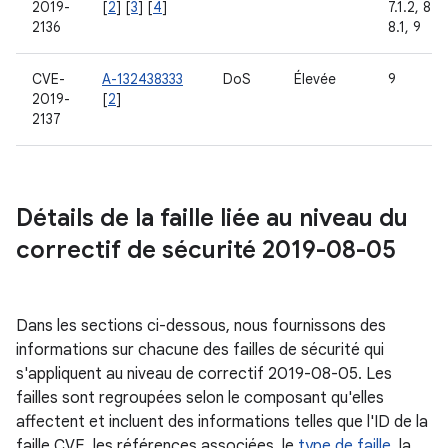
2019-
[
2
] [
3
] [
4
]
7.1.2, 8.0
2136
8.1, 9
CVE-
A-132438333
DoS
Élevée
9
2019-
[
2
]
2137
Détails de la faille liée au niveau du
correctif de sécurité 2019-08-05
Dans les sections ci-dessous, nous fournissons des
informations sur chacune des failles de sécurité qui
s'appliquent au niveau de correctif 2019-08-05. Les
failles sont regroupées selon le composant qu'elles
affectent et incluent des informations telles que l'ID de la
faille CVE, les références associées, le
type de faille
, la