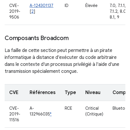
CVE-
A-124301137
ID
Élevée
7.0, 7.1.1,
2019-
[
2
]
7.1.2, 8.0,
9506
8.1, 9
Composants Broadcom
La faille de cette section peut permettre à un pirate
informatique à distance d'exécuter du code arbitraire
dans le contexte d'un processus privilégié à l'aide d'une
transmission spécialement conçue.
CVE
Références
Type
Niveau
Compo
CVE-
A-
RCE
Critical
Bluetoot
2019-
132966035
*
(Critique)
11516