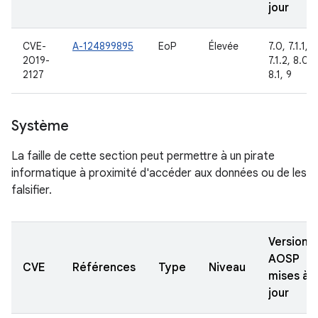
jour
CVE-
A-124899895
EoP
Élevée
7.0, 7.1.1,
2019-
7.1.2, 8.0,
2127
8.1, 9
Système
La faille de cette section peut permettre à un pirate
informatique à proximité d'accéder aux données ou de les
falsifier.
Versions
AOSP
CVE
Références
Type
Niveau
mises à
jour