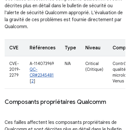
décrites plus en détail dans le bulletin de sécurité ou
l'alerte de sécurité Qualcomm approprié. L'évaluation de
la gravité de ces problèmes est fournie directement par
Qualcomm.
CVE
Références
Type
Niveau
Compo
CVE-
A-114073969
N/A
Critical
Contrôle
2019-
QC-
(Critique)
qualité d
2279
CR#2345481
micrologi
[
2
]
Venus
Composants propriétaires Qualcomm
Ces failles affectent les composants propriétaires de
Qualcomm et sont décrites plus en détail dans le bulletin