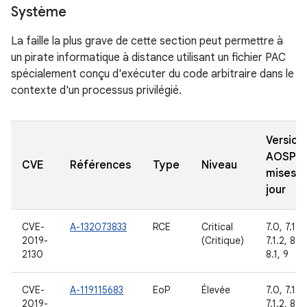
Système
La faille la plus grave de cette section peut permettre à
un pirate informatique à distance utilisant un fichier PAC
spécialement conçu d'exécuter du code arbitraire dans le
contexte d'un processus privilégié.
Version
AOSP
CVE
Références
Type
Niveau
mises à
jour
CVE-
A-132073833
RCE
Critical
7.0, 7.1.1,
2019-
(Critique)
7.1.2, 8.0
2130
8.1, 9
CVE-
A-119115683
EoP
Élevée
7.0, 7.1.1,
2019-
7.1.2, 8.0