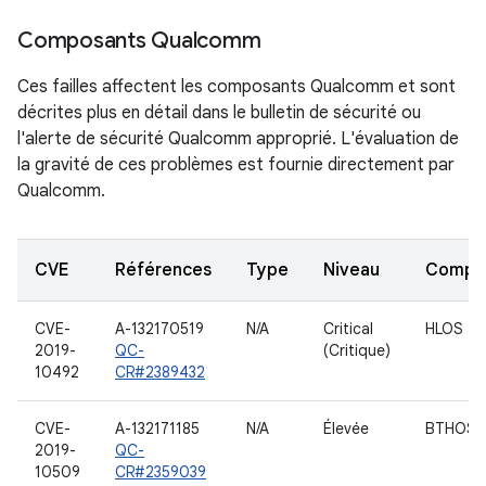
Composants Qualcomm
Ces failles affectent les composants Qualcomm et sont
décrites plus en détail dans le bulletin de sécurité ou
l'alerte de sécurité Qualcomm approprié. L'évaluation de
la gravité de ces problèmes est fournie directement par
Qualcomm.
CVE
Références
Type
Niveau
Compo
CVE-
A-132170519
N/A
Critical
HLOS
2019-
QC-
(Critique)
10492
CR#2389432
CVE-
A-132171185
N/A
Élevée
BTHOST
2019-
QC-
10509
CR#2359039