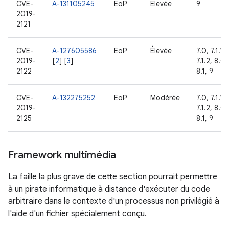
CVE-
A-131105245
EoP
Élevée
9
2019-
2121
CVE-
A-127605586
EoP
Élevée
7.0, 7.1.1,
2019-
[
2
] [
3
]
7.1.2, 8.0,
2122
8.1, 9
CVE-
A-132275252
EoP
Modérée
7.0, 7.1.1,
2019-
7.1.2, 8.0,
2125
8.1, 9
Framework multimédia
La faille la plus grave de cette section pourrait permettre
à un pirate informatique à distance d'exécuter du code
arbitraire dans le contexte d'un processus non privilégié à
l'aide d'un fichier spécialement conçu.