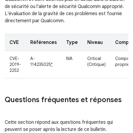
de sécurité ou l'alerte de sécurité Qualcomm approprié.
L'évaluation de la gravité de ces problèmes est fournie
directement par Qualcomm.
CVE
Références
Type
Niveau
Compo
CVE-
A-
N/A
Critical
Composa
2019-
114235025
*
(Critique)
propriéta
2252
Questions fréquentes et réponses
Cette section répond aux questions fréquentes qui
peuvent se poser après la lecture de ce bulletin.