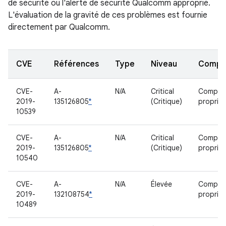
de sécurité ou l'alerte de sécurité Qualcomm approprié.
L'évaluation de la gravité de ces problèmes est fournie
directement par Qualcomm.
CVE
Références
Type
Niveau
Compo
CVE-
A-
N/A
Critical
Compos
2019-
135126805
*
(Critique)
propriét
10539
CVE-
A-
N/A
Critical
Compos
2019-
135126805
*
(Critique)
propriét
10540
CVE-
A-
N/A
Élevée
Compos
2019-
132108754
*
propriét
10489