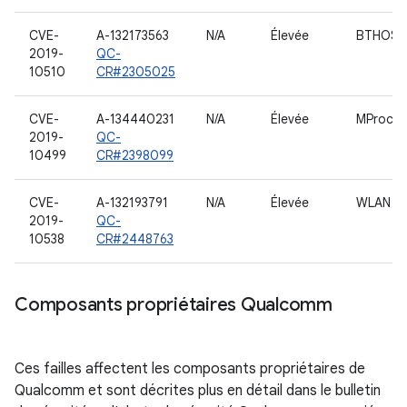
CVE-
A-132173563
N/A
Élevée
BTHOST
2019-
QC-
10510
CR#2305025
CVE-
A-134440231
N/A
Élevée
MProc
2019-
QC-
10499
CR#2398099
CVE-
A-132193791
N/A
Élevée
WLAN
2019-
QC-
10538
CR#2448763
Composants propriétaires Qualcomm
Ces failles affectent les composants propriétaires de
Qualcomm et sont décrites plus en détail dans le bulletin