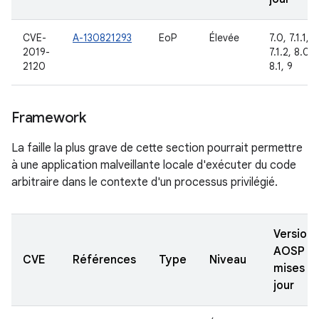
CVE-
A-130821293
EoP
Élevée
7.0, 7.1.1,
2019-
7.1.2, 8.0,
2120
8.1, 9
Framework
La faille la plus grave de cette section pourrait permettre
à une application malveillante locale d'exécuter du code
arbitraire dans le contexte d'un processus privilégié.
Versions
AOSP
CVE
Références
Type
Niveau
mises à
jour