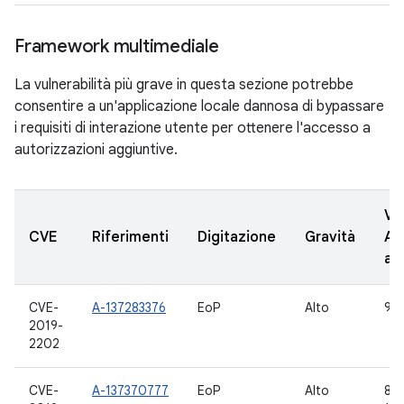
Framework multimediale
La vulnerabilità più grave in questa sezione potrebbe
consentire a un'applicazione locale dannosa di bypassare
i requisiti di interazione utente per ottenere l'accesso a
autorizzazioni aggiuntive.
Ve
CVE
Riferimenti
Digitazione
Gravità
AO
ag
CVE-
A-137283376
EoP
Alto
9, 
2019-
2202
CVE-
A-137370777
EoP
Alto
8.0,