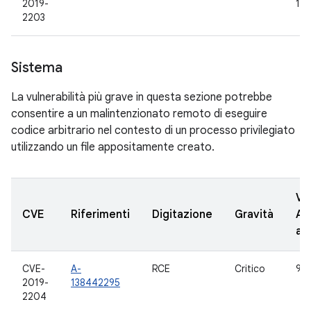
2019-
10
2203
Sistema
La vulnerabilità più grave in questa sezione potrebbe
consentire a un malintenzionato remoto di eseguire
codice arbitrario nel contesto di un processo privilegiato
utilizzando un file appositamente creato.
Ve
CVE
Riferimenti
Digitazione
Gravità
AO
ag
CVE-
A-
RCE
Critico
9
2019-
138442295
2204