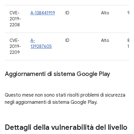
CVE-
A-138441919
ID
Alto
9
2019-
2208
CVE-
A-
ID
Alto
8.0,
2019-
139287605
10
2209
Aggiornamenti di sistema Google Play
Questo mese non sono stati risolti problemi di sicurezza
negli aggiornamenti di sistema Google Play.
Dettagli della vulnerabilità del livello