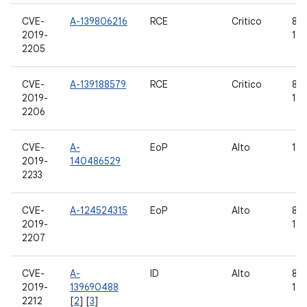
CVE-
A-139806216
RCE
Critico
8.0,
2019-
10
2205
CVE-
A-139188579
RCE
Critico
8.0,
2019-
10
2206
CVE-
A-
EoP
Alto
10
2019-
140486529
2233
CVE-
A-124524315
EoP
Alto
8.0,
2019-
10
2207
CVE-
A-
ID
Alto
8.0,
2019-
139690488
10
2212
[
2
] [
3
]