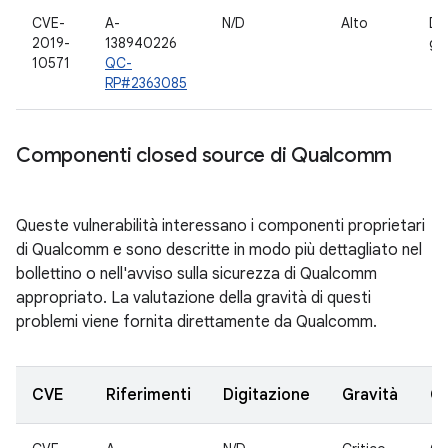
CVE-
A-
N/D
Alto
Dri
2019-
138940226
gr
10571
QC-
RP#2363085
Componenti closed source di Qualcomm
Queste vulnerabilità interessano i componenti proprietari
di Qualcomm e sono descritte in modo più dettagliato nel
bollettino o nell'avviso sulla sicurezza di Qualcomm
appropriato. La valutazione della gravità di questi
problemi viene fornita direttamente da Qualcomm.
CVE
Riferimenti
Digitazione
Gravità
C