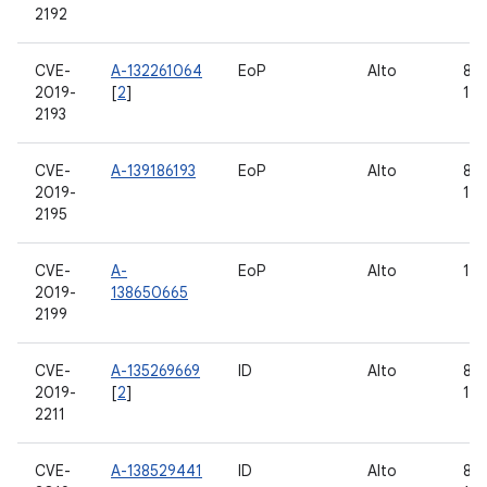
2192
CVE-
A-132261064
EoP
Alto
8.0,
2019-
[
2
]
10
2193
CVE-
A-139186193
EoP
Alto
8.0,
2019-
10
2195
CVE-
A-
EoP
Alto
10
2019-
138650665
2199
CVE-
A-135269669
ID
Alto
8.0,
2019-
[
2
]
10
2211
CVE-
A-138529441
ID
Alto
8.0,