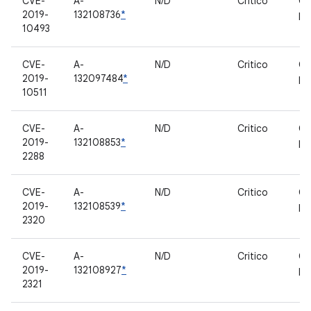
CVE-
A-
N/D
Critico
Co
2019-
132108736
*
pr
10493
CVE-
A-
N/D
Critico
Co
2019-
132097484
*
pr
10511
CVE-
A-
N/D
Critico
Co
2019-
132108853
*
pr
2288
CVE-
A-
N/D
Critico
Co
2019-
132108539
*
pr
2320
CVE-
A-
N/D
Critico
Co
2019-
132108927
*
pr
2321