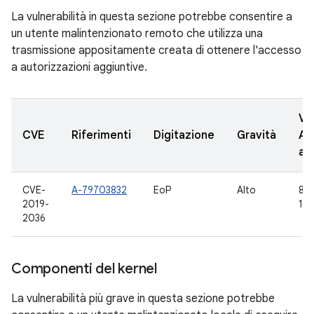
La vulnerabilità in questa sezione potrebbe consentire a
un utente malintenzionato remoto che utilizza una
trasmissione appositamente creata di ottenere l'accesso
a autorizzazioni aggiuntive.
Ve
CVE
Riferimenti
Digitazione
Gravità
AO
ag
CVE-
A-79703832
EoP
Alto
8.0,
2019-
10
2036
Componenti del kernel
La vulnerabilità più grave in questa sezione potrebbe