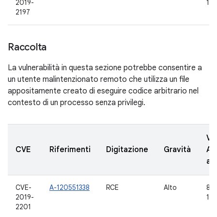
2019-
10
2197
Raccolta
La vulnerabilità in questa sezione potrebbe consentire a
un utente malintenzionato remoto che utilizza un file
appositamente creato di eseguire codice arbitrario nel
contesto di un processo senza privilegi.
Ve
CVE
Riferimenti
Digitazione
Gravità
AO
ag
CVE-
A-120551338
RCE
Alto
8.0,
2019-
10
2201