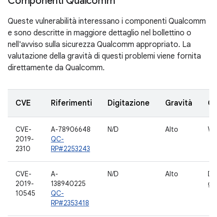
Componenti Qualcomm
Queste vulnerabilità interessano i componenti Qualcomm
e sono descritte in maggiore dettaglio nel bollettino o
nell'avviso sulla sicurezza Qualcomm appropriato. La
valutazione della gravità di questi problemi viene fornita
direttamente da Qualcomm.
CVE
Riferimenti
Digitazione
Gravità
C
CVE-
A-78906648
N/D
Alto
Wi
2019-
QC-
2310
RP#2253243
CVE-
A-
N/D
Alto
Dri
2019-
138940225
gr
10545
QC-
RP#2353418