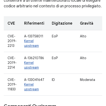
consentire a un utente malintenzionato locale di eseguire
codice arbitrario nel contesto di un processo privilegiato.
CVE
Riferimenti
Digitazione
Gravità
C
CVE-
A-133758011
EoP
Alto
dr
2019-
Kernel
ri
2213
upstream
CVE-
A-136210786
EoP
Alto
dr
2019-
Kernel
ri
2214
upstream
CVE-
A-133041647
ID
Moderata
Fi
2019-
Kernel
11833
upstream