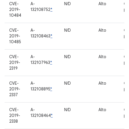
CVE-
A-
N/D
Alto
Co
2019-
132108752
*
pr
10484
CVE-
A-
N/D
Alto
Co
2019-
132108463
*
pr
10485
CVE-
A-
N/D
Alto
Co
2019-
132107963
*
pr
2319
CVE-
A-
N/D
Alto
Co
2019-
132108895
*
pr
2337
CVE-
A-
N/D
Alto
Co
2019-
132108464
*
pr
2338