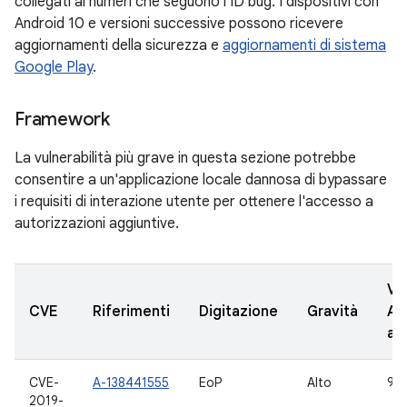
collegati ai numeri che seguono l'ID bug. I dispositivi con
Android 10 e versioni successive possono ricevere
aggiornamenti della sicurezza e
aggiornamenti di sistema
Google Play
.
Framework
La vulnerabilità più grave in questa sezione potrebbe
consentire a un'applicazione locale dannosa di bypassare
i requisiti di interazione utente per ottenere l'accesso a
autorizzazioni aggiuntive.
Ve
CVE
Riferimenti
Digitazione
Gravità
AO
ag
CVE-
A-138441555
EoP
Alto
9, 
2019-