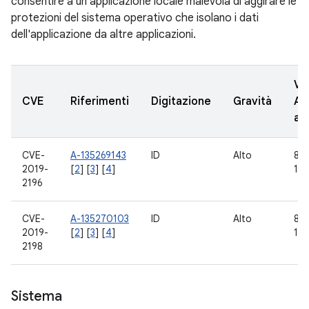
consentire a un'applicazione locale malevola di aggirare le
protezioni del sistema operativo che isolano i dati
dell'applicazione da altre applicazioni.
Ve
CVE
Riferimenti
Digitazione
Gravità
AO
ag
CVE-
A-135269143
ID
Alto
8.0,
2019-
[
2
] [
3
] [
4
]
10
2196
CVE-
A-135270103
ID
Alto
8.0,
2019-
[
2
] [
3
] [
4
]
10
2198
Sistema