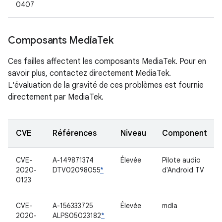
0407
Composants Media
Tek
Ces failles affectent les composants MediaTek. Pour en
savoir plus, contactez directement MediaTek.
L'évaluation de la gravité de ces problèmes est fournie
directement par MediaTek.
CVE
Références
Niveau
Component
CVE-
A-149871374
Élevée
Pilote audio
2020-
DTV02098055
*
d'Android TV
0123
CVE-
A-156333725
Élevée
mdla
2020-
ALPS05023182
*