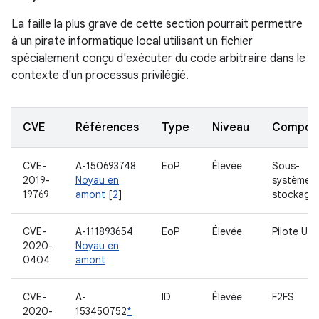
La faille la plus grave de cette section pourrait permettre
à un pirate informatique local utilisant un fichier
spécialement conçu d'exécuter du code arbitraire dans le
contexte d'un processus privilégié.
CVE
Références
Type
Niveau
Compon
CVE-
A-150693748
EoP
Élevée
Sous-
2019-
Noyau en
système 
19769
amont
[
2
]
stockage
CVE-
A-111893654
EoP
Élevée
Pilote US
2020-
Noyau en
0404
amont
CVE-
A-
ID
Élevée
F2FS
2020-
153450752
*