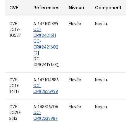
CVE
Références
Niveau
Component
CVE-
A-147102899
Élevée
Noyau
2019-
QC-
10527
CR#2421611
QC-
CR#2421602
[
2
]
QC-
CR#2419153
*
CVE-
A-147104886
Élevée
Noyau
2019-
QC-
14117
CR#2525999
CVE-
A-148816706
Élevée
Noyau
2020-
QC-
3613
CR#2239987