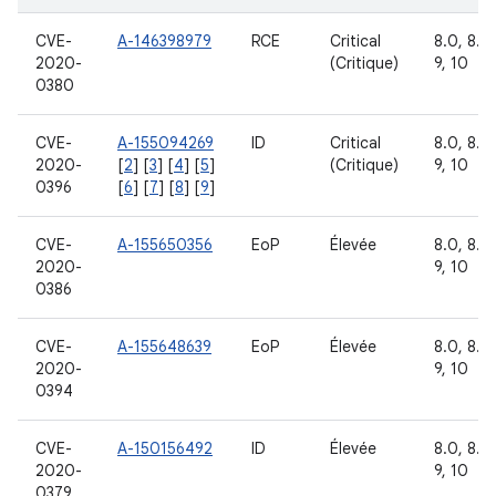
CVE-
A-146398979
RCE
Critical
8.0, 8.1,
2020-
(Critique)
9, 10
0380
CVE-
A-155094269
ID
Critical
8.0, 8.1,
2020-
[
2
] [
3
] [
4
] [
5
]
(Critique)
9, 10
0396
[
6
] [
7
] [
8
] [
9
]
CVE-
A-155650356
EoP
Élevée
8.0, 8.1,
2020-
9, 10
0386
CVE-
A-155648639
EoP
Élevée
8.0, 8.1,
2020-
9, 10
0394
CVE-
A-150156492
ID
Élevée
8.0, 8.1,
2020-
9, 10
0379