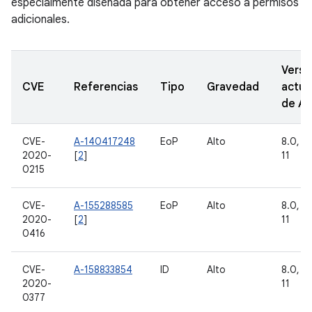
especialmente diseñada para obtener acceso a permisos
adicionales.
Versi
CVE
Referencias
Tipo
Gravedad
actua
de A
CVE-
A-140417248
EoP
Alto
8.0, 8.
2020-
[
2
]
11
0215
CVE-
A-155288585
EoP
Alto
8.0, 8.
2020-
[
2
]
11
0416
CVE-
A-158833854
ID
Alto
8.0, 8.
2020-
11
0377