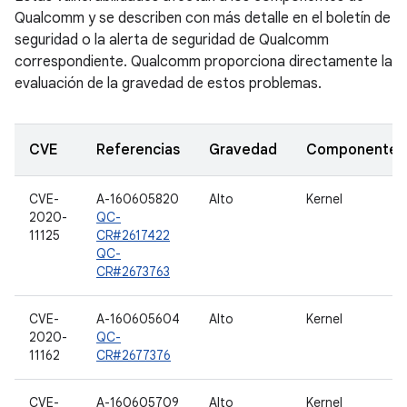
Qualcomm y se describen con más detalle en el boletín de
seguridad o la alerta de seguridad de Qualcomm
correspondiente. Qualcomm proporciona directamente la
evaluación de la gravedad de estos problemas.
CVE
Referencias
Gravedad
Componente
CVE-
A-160605820
Alto
Kernel
2020-
QC-
11125
CR#2617422
QC-
CR#2673763
CVE-
A-160605604
Alto
Kernel
2020-
QC-
11162
CR#2677376
CVE-
A-160605709
Alto
Kernel