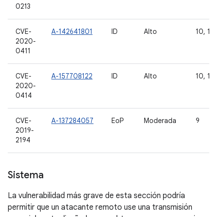
0213
CVE-
A-142641801
ID
Alto
10, 11
2020-
0411
CVE-
A-157708122
ID
Alto
10, 11
2020-
0414
CVE-
A-137284057
EoP
Moderada
9
2019-
2194
Sistema
La vulnerabilidad más grave de esta sección podría
permitir que un atacante remoto use una transmisión