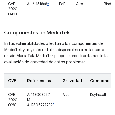
CVE-
A-161151868
*
EoP
Alto
Binder
2020-
0423
Componentes de Media
Tek
Estas vulnerabilidades afectan a los componentes de
MediaTek y hay más detalles disponibles directamente
desde MediaTek. MediaTek proporciona directamente la
evaluación de gravedad de estos problemas.
CVE
Referencias
Gravedad
Component
CVE-
A-163008257
Alto
KeyInstall
2020-
M-
0283
ALPS05229282
*