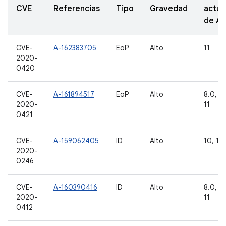
CVE
Referencias
Tipo
Gravedad
actua
de A
CVE-
A-162383705
EoP
Alto
11
2020-
0420
CVE-
A-161894517
EoP
Alto
8.0, 8.
2020-
11
0421
CVE-
A-159062405
ID
Alto
10, 11
2020-
0246
CVE-
A-160390416
ID
Alto
8.0, 8.
2020-
11
0412