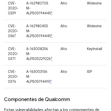
CVE-
A-162980705
Alto
Widevine
2020-
M-
0339
ALPS05194445
*
CVE-
A-162980455
Alto
Widevine
2020-
M-
0367
ALPS05194445
*
CVE-
A-163008256
Alto
KeyInstall
2020-
M-
0371
ALPS05229226
*
CVE-
A-163003156
Alto
ISP
2020-
M-
0376
ALPS05194415
*
Componentes de Qualcomm
Estas vulnerabilidades afectan a los componentes de