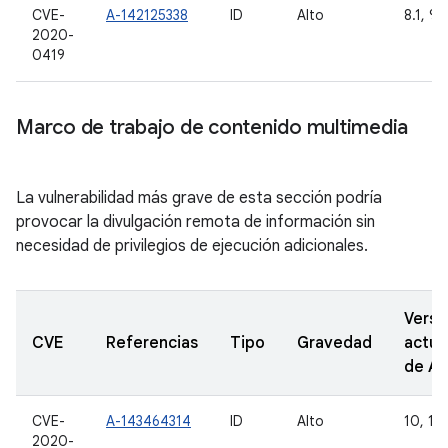
CVE-
A-142125338
ID
Alto
8.1, 9,
2020-
0419
Marco de trabajo de contenido multimedia
La vulnerabilidad más grave de esta sección podría
provocar la divulgación remota de información sin
necesidad de privilegios de ejecución adicionales.
Versi
CVE
Referencias
Tipo
Gravedad
actua
de A
CVE-
A-143464314
ID
Alto
10, 11
2020-