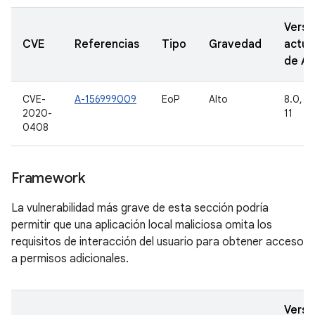
Versi
CVE
Referencias
Tipo
Gravedad
actua
de A
CVE-
A-156999009
EoP
Alto
8.0, 8.
2020-
11
0408
Framework
La vulnerabilidad más grave de esta sección podría
permitir que una aplicación local maliciosa omita los
requisitos de interacción del usuario para obtener acceso
a permisos adicionales.
Versi