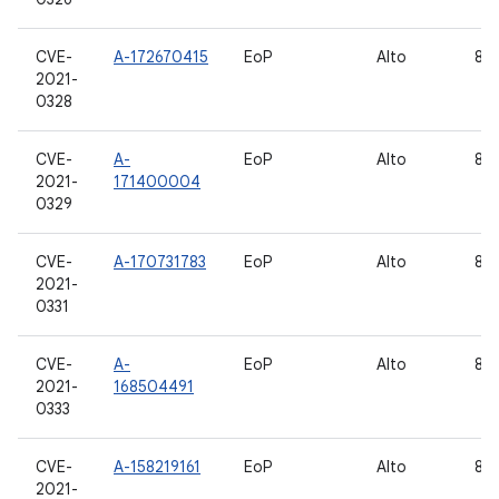
CVE-
A-172670415
EoP
Alto
8.1,
2021-
0328
CVE-
A-
EoP
Alto
8.1,
2021-
171400004
0329
CVE-
A-170731783
EoP
Alto
8.1,
2021-
0331
CVE-
A-
EoP
Alto
8.1,
2021-
168504491
0333
CVE-
A-158219161
EoP
Alto
8.1,
2021-