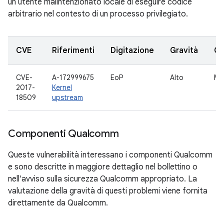
un utente malintenzionato locale di eseguire codice
arbitrario nel contesto di un processo privilegiato.
CVE
Riferimenti
Digitazione
Gravità
C
CVE-
A-172999675
EoP
Alto
Mul
2017-
Kernel
18509
upstream
Componenti Qualcomm
Queste vulnerabilità interessano i componenti Qualcomm
e sono descritte in maggiore dettaglio nel bollettino o
nell'avviso sulla sicurezza Qualcomm appropriato. La
valutazione della gravità di questi problemi viene fornita
direttamente da Qualcomm.