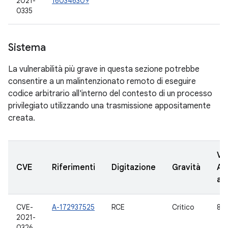
2021-
160346309
0335
Sistema
La vulnerabilità più grave in questa sezione potrebbe
consentire a un malintenzionato remoto di eseguire
codice arbitrario all'interno del contesto di un processo
privilegiato utilizzando una trasmissione appositamente
creata.
Ve
CVE
Riferimenti
Digitazione
Gravità
AO
ag
CVE-
A-172937525
RCE
Critico
8.1,
2021-
0326