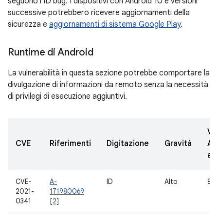
seguono l'ID bug. I dispositivi con Android 10 e versioni
successive potrebbero ricevere aggiornamenti della
sicurezza e
aggiornamenti di sistema Google Play
.
Runtime di Android
La vulnerabilità in questa sezione potrebbe comportare la
divulgazione di informazioni da remoto senza la necessità
di privilegi di esecuzione aggiuntivi.
Ve
CVE
Riferimenti
Digitazione
Gravità
AO
ag
CVE-
A-
ID
Alto
8.1,
2021-
171980069
0341
[
2
]