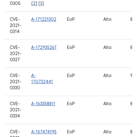
0305
[
2
] [
3
]
CVE-
A-171221302
EoP
Alto
8.1,
2021-
0314
CVE-
A-172935267
EoP
Alto
8.1,
2021-
0327
CVE-
A-
EoP
Alto
9, 
2021-
170732441
0330
CVE-
A-163358811
EoP
Alto
8.1,
2021-
0334
CVE-
A-157474195
EoP
Alto
8.1,