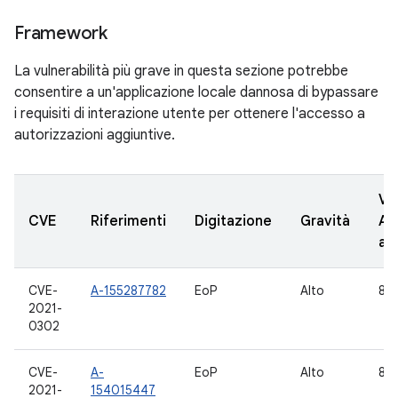
Framework
La vulnerabilità più grave in questa sezione potrebbe
consentire a un'applicazione locale dannosa di bypassare
i requisiti di interazione utente per ottenere l'accesso a
autorizzazioni aggiuntive.
Ve
CVE
Riferimenti
Digitazione
Gravità
AO
ag
CVE-
A-155287782
EoP
Alto
8.1
2021-
0302
CVE-
A-
EoP
Alto
8.1
2021-
154015447