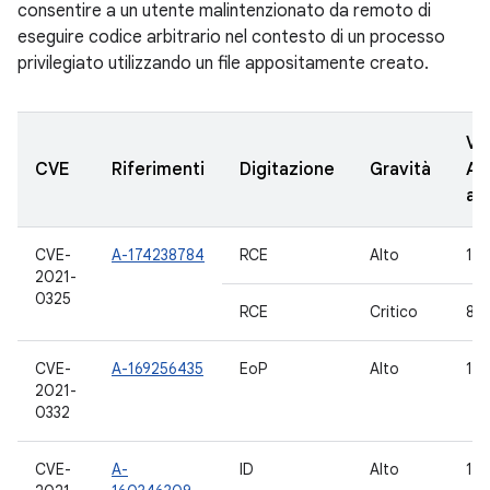
consentire a un utente malintenzionato da remoto di
eseguire codice arbitrario nel contesto di un processo
privilegiato utilizzando un file appositamente creato.
Ve
CVE
Riferimenti
Digitazione
Gravità
AO
ag
CVE-
A-174238784
RCE
Alto
10,
2021-
0325
RCE
Critico
8.1,
CVE-
A-169256435
EoP
Alto
10,
2021-
0332
CVE-
A-
ID
Alto
11