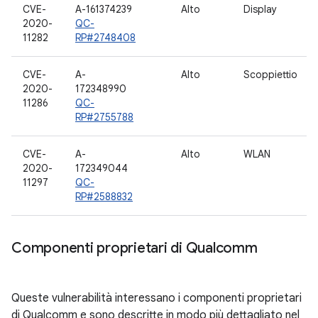
CVE-
A-161374239
Alto
Display
2020-
QC-
11282
RP#2748408
CVE-
A-
Alto
Scoppiettio
2020-
172348990
11286
QC-
RP#2755788
CVE-
A-
Alto
WLAN
2020-
172349044
11297
QC-
RP#2588832
Componenti proprietari di Qualcomm
Queste vulnerabilità interessano i componenti proprietari
di Qualcomm e sono descritte in modo più dettagliato nel