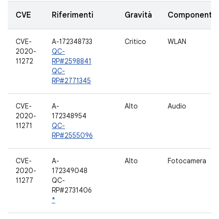
CVE
Riferimenti
Gravità
Componente
CVE-
A-172348733
Critico
WLAN
2020-
QC-
11272
RP#2598841
QC-
RP#2771345
CVE-
A-
Alto
Audio
2020-
172348954
11271
QC-
RP#2555096
CVE-
A-
Alto
Fotocamera
2020-
172349048
11277
QC-
RP#2731406
*