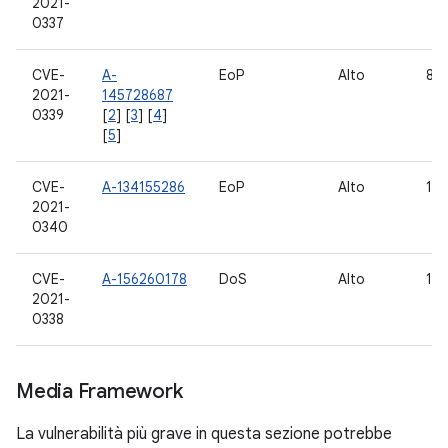
2021-
0337
CVE-
A-
EoP
Alto
8.1
2021-
145728687
0339
[
2
] [
3
] [
4
]
[
5
]
CVE-
A-134155286
EoP
Alto
10
2021-
0340
CVE-
A-156260178
DoS
Alto
10,
2021-
0338
Media Framework
La vulnerabilità più grave in questa sezione potrebbe