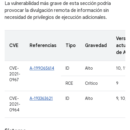
La vulnerabilidad más grave de esta sección podría
provocar la divulgación remota de información sin
necesidad de privilegios de ejecución adicionales.
Versi
CVE
Referencias
Tipo
Gravedad
actual
de A
CVE-
A-199065614
ID
Alto
10, 11 y
2021-
0967
RCE
Crítico
9
CVE-
A-193363621
ID
Alto
9, 10, 1
2021-
0964