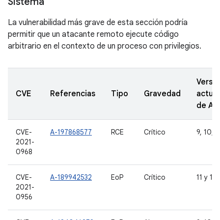
Sistema
La vulnerabilidad más grave de esta sección podría
permitir que un atacante remoto ejecute código
arbitrario en el contexto de un proceso con privilegios.
Versi
CVE
Referencias
Tipo
Gravedad
actual
de A
CVE-
A-197868577
RCE
Crítico
9, 10, 1
2021-
0968
CVE-
A-189942532
EoP
Crítico
11 y 12
2021-
0956