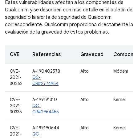
Estas vulnerabilidades afectan a los componentes de
Qualcomm y se describen con más detalle en el boletín de
seguridad o la alerta de seguridad de Qualcomm
correspondiente. Qualcomm proporciona directamente la
evaluación de la gravedad de estos problemas.
CVE
Referencias
Gravedad
Compone
CVE-
A-190402578
Alto
Módem
2021-
QC-
30262
CR#2774954
CVE-
A-199191310
Alto
Kernel
2021-
QC-
30335
CR#2964455
CVE-
A-199190644
Alto
Kernel
2021-
QC-