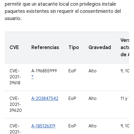
permitir que un atacante local con privilegios instale
paquetes existentes sin requerir el consentimiento del
usuario.
Versi
CVE
Referencias
Tipo
Gravedad
actua
de A
CVE-
A-196855999
EoP
Alto
9, 10, 
2021-
*
39618
CVE-
A-203847542
EoP
Alto
11 y 12
2021-
39620
CVE-
A-185126319
EoP
Alto
9, 10, 
2021-