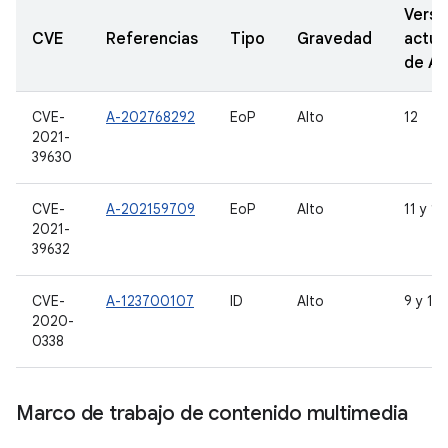
Versi
CVE
Referencias
Tipo
Gravedad
actua
de A
CVE-
A-202768292
EoP
Alto
12
2021-
39630
CVE-
A-202159709
EoP
Alto
11 y 12
2021-
39632
CVE-
A-123700107
ID
Alto
9 y 10
2020-
0338
Marco de trabajo de contenido multimedia