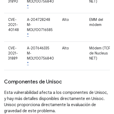
31890
MOLY00756840
NET)
*
CVE-
A-204728248
Alto
EMM del
2021-
M-
módem
40148
MOLY00716585
*
CVE-
A-207646335
Alto
Módem (TCP/IP
2021-
M-
de Nucleus
31889
MOLY00756840
NET)
*
Componentes de Unisoc
Esta vulnerabilidad afecta a los componentes de Unisoc,
y hay más detalles disponibles directamente en Unisoc.
Unisoc proporciona directamente la evaluación de
gravedad de este problema.