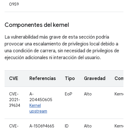
0959
Componentes del kernel
La vulnerabilidad más grave de esta sección podría
provocar una escalamiento de privilegios local debido a
una condición de carrera, sin necesidad de privilegios de
ejecución adicionales ni interacción del usuario.
CVE
Referencias
Tipo
Gravedad
Comp
CVE-
A-
EoP
Alto
Kernel
2021-
204450605
39634
Kernel
upstream
CVE-
A-150694665
ID
Alto
Kernel