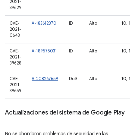
2021-
39629
CVE-
A-183612370
ID
Alto
10, 11 
2021-
0643
CVE-
A-189575031
ID
Alto
10, 11
2021-
39628
CVE-
A-208267659
DoS
Alto
10, 11 
2021-
39659
Actualizaciones del sistema de Google Play
No se abordaron problemas de seguridad en las