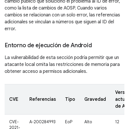
cambio público que solucionó el problema al ID de error,
como la lista de cambios de AOSP. Cuando varios
cambios se relacionan con un solo error, las referencias
adicionales se vinculan a números que siguen al ID del
error.
Entorno de ejecución de Android
La vulnerabilidad de esta sección podría permitir que un
atacante local omita las restricciones de memoria para
obtener acceso a permisos adicionales.
Versi
CVE
Referencias
Tipo
Gravedad
actual
de A
CVE-
A-200284993
EoP
Alto
12
2021-