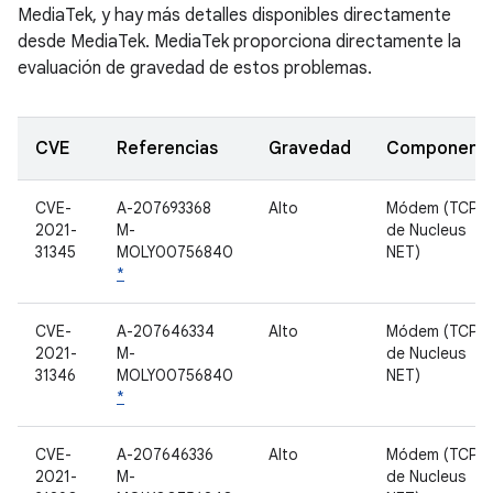
MediaTek, y hay más detalles disponibles directamente
desde MediaTek. MediaTek proporciona directamente la
evaluación de gravedad de estos problemas.
CVE
Referencias
Gravedad
Component
CVE-
A-207693368
Alto
Módem (TCP/IP
2021-
M-
de Nucleus
31345
MOLY00756840
NET)
*
CVE-
A-207646334
Alto
Módem (TCP/IP
2021-
M-
de Nucleus
31346
MOLY00756840
NET)
*
CVE-
A-207646336
Alto
Módem (TCP/IP
2021-
M-
de Nucleus