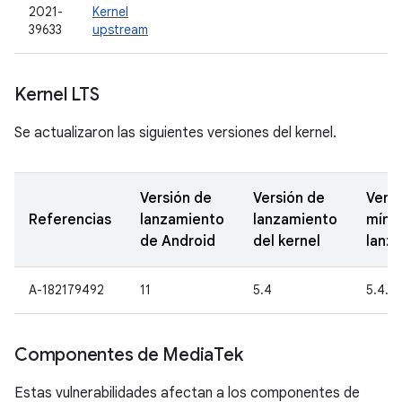
2021-
Kernel
39633
upstream
Kernel LTS
Se actualizaron las siguientes versiones del kernel.
Versión de
Versión de
Versi
Referencias
lanzamiento
lanzamiento
míni
de Android
del kernel
lanz
A-182179492
11
5.4
5.4.8
Componentes de Media
Tek
Estas vulnerabilidades afectan a los componentes de