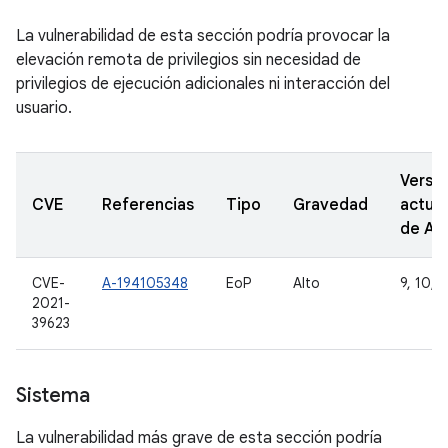
La vulnerabilidad de esta sección podría provocar la
elevación remota de privilegios sin necesidad de
privilegios de ejecución adicionales ni interacción del
usuario.
Versi
CVE
Referencias
Tipo
Gravedad
actual
de A
CVE-
A-194105348
EoP
Alto
9, 10, 1
2021-
39623
Sistema
La vulnerabilidad más grave de esta sección podría