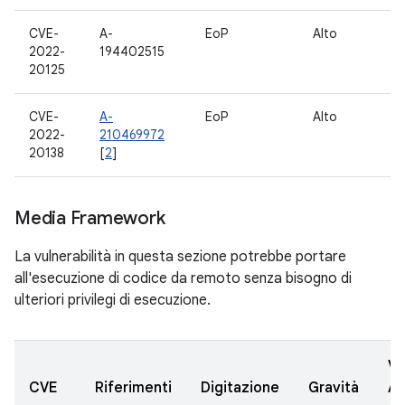
CVE-
A-
EoP
Alto
10
2022-
194402515
12
20125
CVE-
A-
EoP
Alto
10
2022-
210469972
12
20138
[
2
]
Media Framework
La vulnerabilità in questa sezione potrebbe portare
all'esecuzione di codice da remoto senza bisogno di
ulteriori privilegi di esecuzione.
Ve
CVE
Riferimenti
Digitazione
Gravità
A