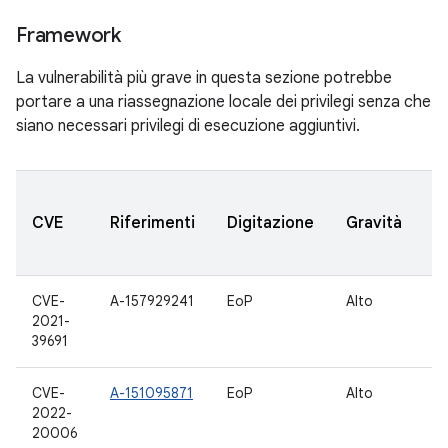
Framework
La vulnerabilità più grave in questa sezione potrebbe
portare a una riassegnazione locale dei privilegi senza che
siano necessari privilegi di esecuzione aggiuntivi.
V
CVE
Riferimenti
Digitazione
Gravità
A
a
CVE-
A-157929241
EoP
Alto
10
2021-
39691
CVE-
A-151095871
EoP
Alto
10
2022-
12
20006