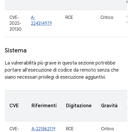
ag
CVE-
A-
RCE
Critico
10,
2022-
224314979
12
20130
Sistema
La vulnerabilità più grave in questa sezione potrebbe
portare all'esecuzione di codice da remoto senza che
siano necessari privilegi di esecuzione aggiuntivi.
Ve
CVE
Riferimenti
Digitazione
Gravità
A
ag
CVE-
A-221862119
RCE
Critico
10,