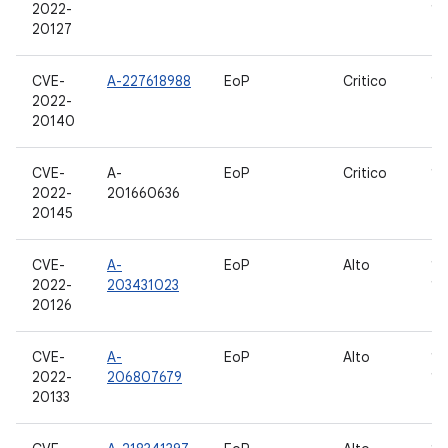
2022-
12
20127
CVE-
A-227618988
EoP
Critico
12
2022-
20140
CVE-
A-
EoP
Critico
11
2022-
201660636
20145
CVE-
A-
EoP
Alto
10,
2022-
203431023
12
20126
CVE-
A-
EoP
Alto
10,
2022-
206807679
12
20133