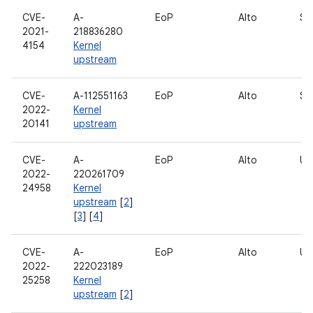
CVE-
A-
EoP
Alto
Sc
2021-
218836280
4154
Kernel
upstream
CVE-
A-112551163
EoP
Alto
So
2022-
Kernel
20141
upstream
CVE-
A-
EoP
Alto
US
2022-
220261709
24958
Kernel
upstream
[
2
]
[
3
] [
4
]
CVE-
A-
EoP
Alto
US
2022-
222023189
25258
Kernel
upstream
[
2
]