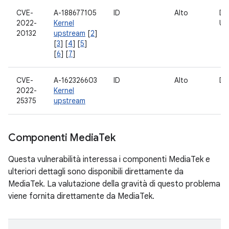
CVE-
A-188677105
ID
Alto
Di
2022-
Kernel
US
20132
upstream
[
2
]
[
3
] [
4
] [
5
]
[
6
] [
7
]
CVE-
A-162326603
ID
Alto
Dr
2022-
Kernel
25375
upstream
Componenti Media
Tek
Questa vulnerabilità interessa i componenti MediaTek e
ulteriori dettagli sono disponibili direttamente da
MediaTek. La valutazione della gravità di questo problema
viene fornita direttamente da MediaTek.