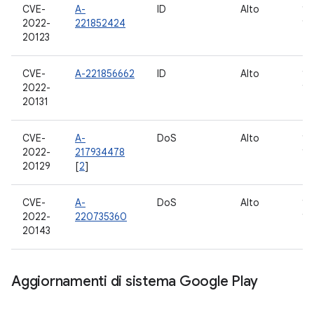
CVE-
A-
ID
Alto
10,
2022-
221852424
12
20123
CVE-
A-221856662
ID
Alto
10,
2022-
12
20131
CVE-
A-
DoS
Alto
10,
2022-
217934478
12
20129
[
2
]
CVE-
A-
DoS
Alto
10,
2022-
220735360
12
20143
Aggiornamenti di sistema Google Play