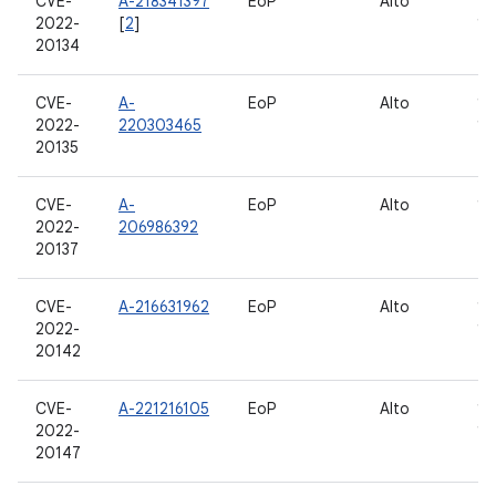
CVE-
A-218341397
EoP
Alto
10,
2022-
[
2
]
12
20134
CVE-
A-
EoP
Alto
10,
2022-
220303465
12
20135
CVE-
A-
EoP
Alto
12
2022-
206986392
20137
CVE-
A-216631962
EoP
Alto
10,
2022-
12
20142
CVE-
A-221216105
EoP
Alto
10,
2022-
12
20147