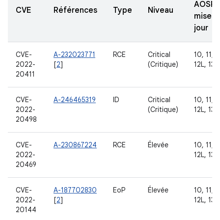
AOSP
CVE
Références
Type
Niveau
mises 
jour
CVE-
A-232023771
RCE
Critical
10, 11, 1
2022-
[
2
]
(Critique)
12L, 13
20411
CVE-
A-246465319
ID
Critical
10, 11, 1
2022-
(Critique)
12L, 13
20498
CVE-
A-230867224
RCE
Élevée
10, 11, 1
2022-
12L, 13
20469
CVE-
A-187702830
EoP
Élevée
10, 11, 1
2022-
[
2
]
12L, 13
20144