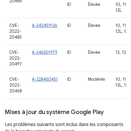
20466
ID
Élevée
10, 11, 1
12L
CVE-
A-242459126
ID
Élevée
10, 11, 1
2022-
12L, 13
20483
CVE-
A-246301979
ID
Élevée
12, 12L, 
2022-
20497
CVE-
A-228450451
ID
Modérée
10, 11, 1
2022-
12L, 13
20468
Mises à jour du système Google Play
Les problèmes suivants sont inclus dans les composants