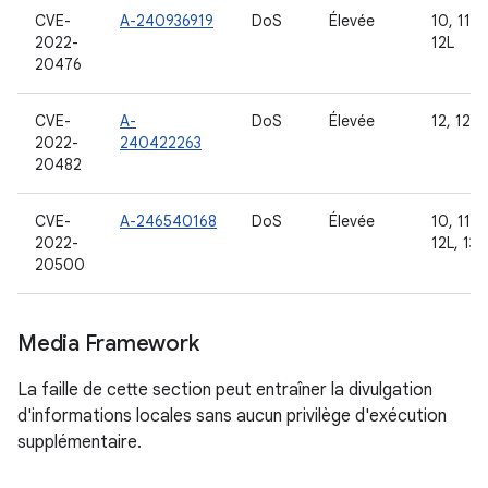
CVE-
A-240936919
DoS
Élevée
10, 11, 1
2022-
12L
20476
CVE-
A-
DoS
Élevée
12, 12L,
2022-
240422263
20482
CVE-
A-246540168
DoS
Élevée
10, 11, 1
2022-
12L, 13
20500
Media Framework
La faille de cette section peut entraîner la divulgation
d'informations locales sans aucun privilège d'exécution
supplémentaire.