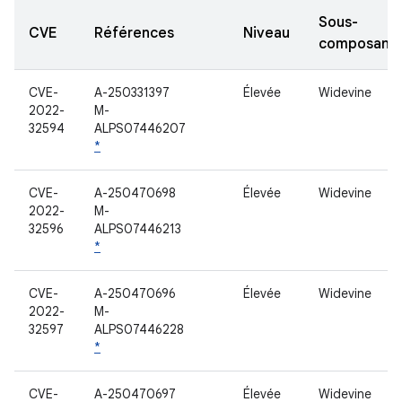
Sous-
CVE
Références
Niveau
composant
CVE-
A-250331397
Élevée
Widevine
2022-
M-
32594
ALPS07446207
*
CVE-
A-250470698
Élevée
Widevine
2022-
M-
32596
ALPS07446213
*
CVE-
A-250470696
Élevée
Widevine
2022-
M-
32597
ALPS07446228
*
CVE-
A-250470697
Élevée
Widevine