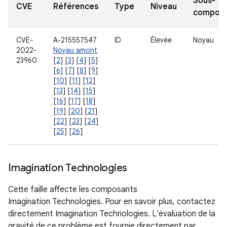
Sous-
CVE
Références
Type
Niveau
composa
CVE-
A-215557547
ID
Élevée
Noyau
2022-
Noyau amont
23960
[
2
] [
3
] [
4
] [
5
]
[
6
] [
7
] [
8
] [
9
]
[
10
] [
11
] [
12
]
[
13
] [
14
] [
15
]
[
16
] [
17
] [
18
]
[
19
] [
20
] [
21
]
[
22
] [
23
] [
24
]
[
25
] [
26
]
Imagination Technologies
Cette faille affecte les composants
Imagination Technologies. Pour en savoir plus, contactez
directement Imagination Technologies. L'évaluation de la
gravité de ce problème est fournie directement par