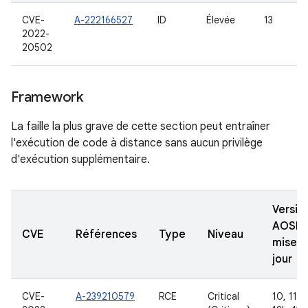
CVE-
A-222166527
ID
Élevée
13
2022-
20502
Framework
La faille la plus grave de cette section peut entraîner
l'exécution de code à distance sans aucun privilège
d'exécution supplémentaire.
Versio
AOSP
CVE
Références
Type
Niveau
mises 
jour
CVE-
A-239210579
RCE
Critical
10, 11, 1