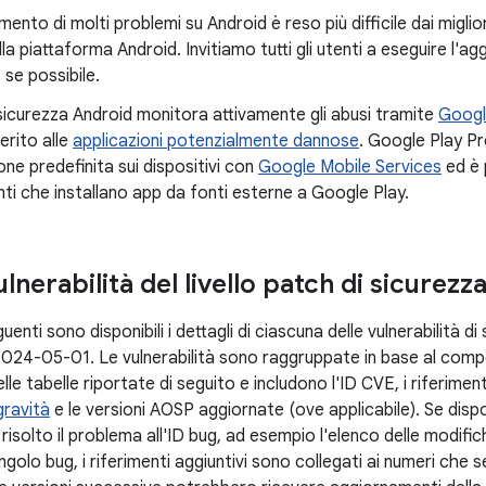
mento di molti problemi su Android è reso più difficile dai miglio
lla piattaforma Android. Invitiamo tutti gli utenti a eseguire l'a
 se possibile.
 sicurezza Android monitora attivamente gli abusi tramite
Googl
erito alle
applicazioni potenzialmente dannose
. Google Play Pr
ne predefinita sui dispositivi con
Google Mobile Services
ed è 
enti che installano app da fonti esterne a Google Play.
ulnerabilità del livello patch di sicurez
uenti sono disponibili i dettagli di ciascuna delle vulnerabilità d
h 2024-05-01. Le vulnerabilità sono raggruppate in base al comp
lle tabelle riportate di seguito e includono l'ID CVE, i riferiment
gravità
e le versioni AOSP aggiornate (ove applicabile). Se dispo
risolto il problema all'ID bug, ad esempio l'elenco delle modif
ngolo bug, i riferimenti aggiuntivi sono collegati ai numeri che se