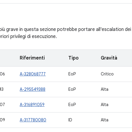
 più grave in questa sezione potrebbe portare all'escalation dei p
riori privilegi di esecuzione.
Riferimenti
Tipo
Gravità
706
A-328068777
EoP
Critico
43
A-295549388
EoP
Alta
707
A-316891059
EoP
Alta
709
A-317780080
ID
Alta