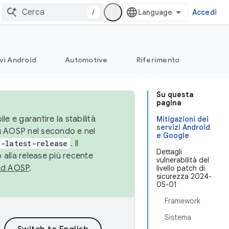
/
Accedi
vi Android
Automotive
Riferimento
Su questa
pagina
le e garantire la stabilità
Mitigazioni dei
servizi Android
su AOSP nel secondo e nel
e Google
-latest-release
. Il
Dettagli
 alla release più recente
vulnerabilità del
ad AOSP
.
livello patch di
sicurezza 2024-
05-01
Framework
Sistema