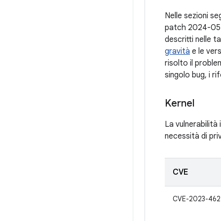
Nelle sezioni seg
patch 2024-05-0
descritti nelle t
gravità
e le ver
risolto il probl
singolo bug, i r
Kernel
La vulnerabilità
necessità di priv
CVE
CVE-2023-462