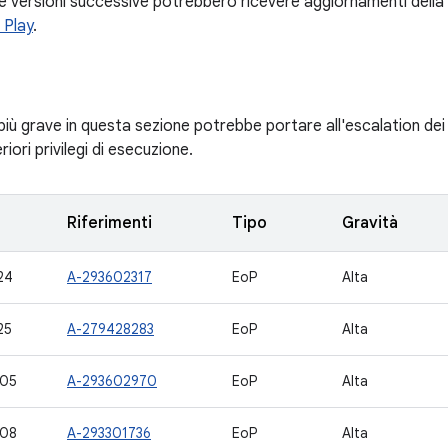
e versioni successive potrebbero ricevere aggiornamenti della
 Play
.
 più grave in questa sezione potrebbe portare all'escalation dei p
riori privilegi di esecuzione.
Riferimenti
Tipo
Gravità
24
A-293602317
EoP
Alta
25
A-279428283
EoP
Alta
705
A-293602970
EoP
Alta
708
A-293301736
EoP
Alta