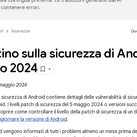
lla tua lingua preferita. Le traduzioni generate dall'AI
contenere errori.
ti
Sicurezza
Que
tino sulla sicurezza di An
o 2024
 maggio 2024
la sicurezza di Android contiene dettagli delle vulnerabilità di si
oid. I livelli patch di sicurezza del 5 maggio 2024 o versioni succ
oprire come controllare il livello della patch di sicurezza di un 
giornare la versione di Android
.
d vengono informati di tutti i problemi almeno un mese prima de