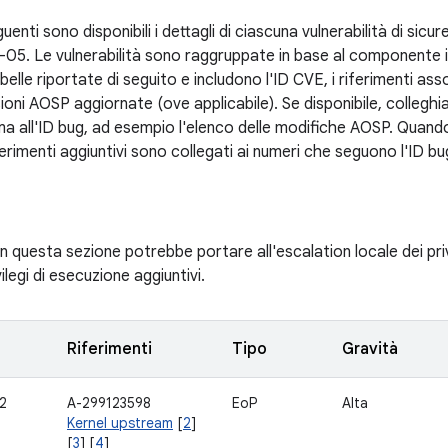
uenti sono disponibili i dettagli di ciascuna vulnerabilità di sicure
5. Le vulnerabilità sono raggruppate in base al componente i
abelle riportate di seguito e includono l'ID CVE, i riferimenti asso
sioni AOSP aggiornate (ove applicabile). Se disponibile, collegh
ema all'ID bug, ad esempio l'elenco delle modifiche AOSP. Quand
iferimenti aggiuntivi sono collegati ai numeri che seguono l'ID bu
 in questa sezione potrebbe portare all'escalation locale dei priv
ilegi di esecuzione aggiuntivi.
Riferimenti
Tipo
Gravità
2
A-299123598
EoP
Alta
Kernel upstream
[
2
]
[
3
] [
4
]