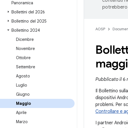
contenuti ne
Panoramica
potrebbero 
Bollettini del 2026
Bollettino del 2025
AOSP
Documen
Bollettino 2024
Dicembre
Bollet
Novembre
Ottobre
maggi
Settembre
Agosto
Pubblicato il 6
Luglio
Il Bollettino sul
Giugno
dispositivi Andr
Maggio
problemi. Per sc
Controllare e ag
Aprile
Marzo
I partner Androi