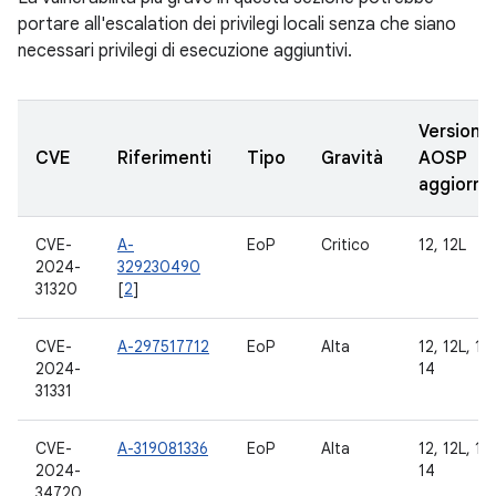
portare all'escalation dei privilegi locali senza che siano
necessari privilegi di esecuzione aggiuntivi.
Versioni
CVE
Riferimenti
Tipo
Gravità
AOSP
aggiorna
CVE-
A-
EoP
Critico
12, 12L
2024-
329230490
31320
[
2
]
CVE-
A-297517712
EoP
Alta
12, 12L, 13,
2024-
14
31331
CVE-
A-319081336
EoP
Alta
12, 12L, 13,
2024-
14
34720