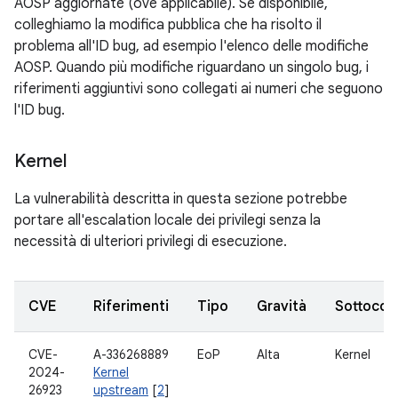
AOSP aggiornate (ove applicabile). Se disponibile,
colleghiamo la modifica pubblica che ha risolto il
problema all'ID bug, ad esempio l'elenco delle modifiche
AOSP. Quando più modifiche riguardano un singolo bug, i
riferimenti aggiuntivi sono collegati ai numeri che seguono
l'ID bug.
Kernel
La vulnerabilità descritta in questa sezione potrebbe
portare all'escalation locale dei privilegi senza la
necessità di ulteriori privilegi di esecuzione.
CVE
Riferimenti
Tipo
Gravità
Sottoco
CVE-
A-336268889
EoP
Alta
Kernel
2024-
Kernel
26923
upstream
[
2
]