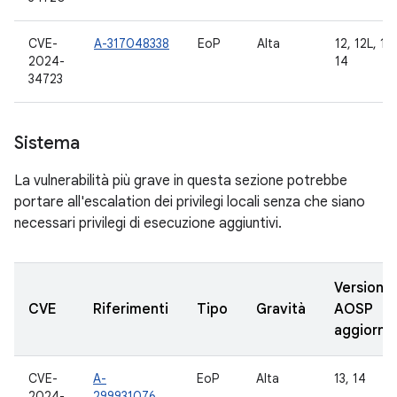
CVE-
A-317048338
EoP
Alta
12, 12L, 13,
2024-
14
34723
Sistema
La vulnerabilità più grave in questa sezione potrebbe
portare all'escalation dei privilegi locali senza che siano
necessari privilegi di esecuzione aggiuntivi.
Versioni
CVE
Riferimenti
Tipo
Gravità
AOSP
aggiorna
CVE-
A-
EoP
Alta
13, 14
2024-
299931076