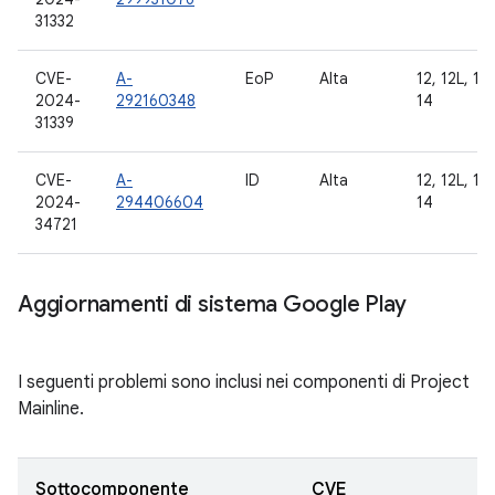
31332
CVE-
A-
EoP
Alta
12, 12L, 13,
2024-
292160348
14
31339
CVE-
A-
ID
Alta
12, 12L, 13,
2024-
294406604
14
34721
Aggiornamenti di sistema Google Play
I seguenti problemi sono inclusi nei componenti di Project
Mainline.
Sottocomponente
CVE