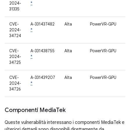
2024-
*
31335
CVE-
A-331437482
Alta
PowerVR-GPU
2024-
*
34724
CVE-
A-331438755
Alta
PowerVR-GPU
2024-
*
34725
CVE-
A-331439207
Alta
PowerVR-GPU
2024-
*
34726
Componenti Media
Tek
Queste vulnerabilità interessano i componenti MediaTek e
ulteriori dettagli sono disponibili direttamente da