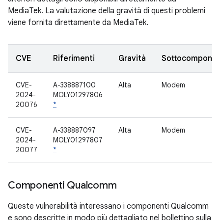
MediaTek. La valutazione della gravità di questi problemi
viene fornita direttamente da MediaTek.
CVE
Riferimenti
Gravità
Sottocompone
CVE-
A-338887100
Alta
Modem
2024-
MOLY01297806
20076
*
CVE-
A-338887097
Alta
Modem
2024-
MOLY01297807
20077
*
Componenti Qualcomm
Queste vulnerabilità interessano i componenti Qualcomm
e sono descritte in modo più dettagliato nel bollettino sulla