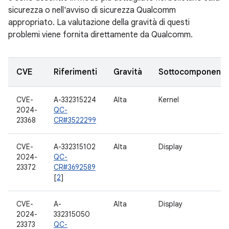
sicurezza o nell'avviso di sicurezza Qualcomm
appropriato. La valutazione della gravità di questi
problemi viene fornita direttamente da Qualcomm.
CVE
Riferimenti
Gravità
Sottocomponent
CVE-
A-332315224
Alta
Kernel
2024-
QC-
23368
CR#3522299
CVE-
A-332315102
Alta
Display
2024-
QC-
23372
CR#3692589
[
2
]
CVE-
A-
Alta
Display
2024-
332315050
23373
QC-