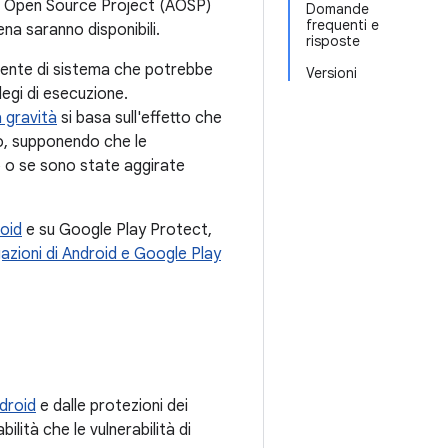
id Open Source Project (AOSP)
Domande
frequenti e
na saranno disponibili.
risposte
ponente di sistema che potrebbe
Versioni
ilegi di esecuzione.
a gravità
si basa sull'effetto che
to, supponendo che le
po o se sono state aggirate
roid
e su Google Play Protect,
gazioni di Android e Google Play
droid
e dalle protezioni dei
ilità che le vulnerabilità di