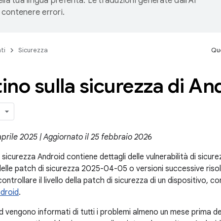
lla tua lingua preferita. Le traduzioni generate dall'AI
contenere errori.
ti
Sicurezza
Que
tino sulla sicurezza di An
aprile 2025 | Aggiornato il 25 febbraio 2026
la sicurezza Android contiene dettagli delle vulnerabilità di sicur
li delle patch di sicurezza 2025-04-05 o versioni successive riso
ntrollare il livello della patch di sicurezza di un dispositivo, c
ndroid
.
d vengono informati di tutti i problemi almeno un mese prima de