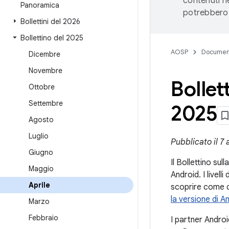
contenuti ne
Panoramica
potrebbero 
Bollettini del 2026
Bollettino del 2025
AOSP
Documen
Dicembre
Novembre
Bollet
Ottobre
Settembre
2025
Agosto
Luglio
Pubblicato il 7 
Giugno
Il Bollettino sul
Maggio
Android. I livel
Aprile
scoprire come co
la versione di A
Marzo
Febbraio
I partner Androi