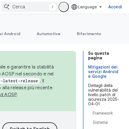
/
Accedi
vi Android
Automotive
Riferimento
Su questa
pagina
le e garantire la stabilità
Mitigazioni dei
servizi Android
su AOSP nel secondo e nel
e Google
-latest-release
. Il
Dettagli della
 alla release più recente
vulnerabilità del
ad AOSP
.
livello patch di
sicurezza 2025-
04-01
Framework
Sistema