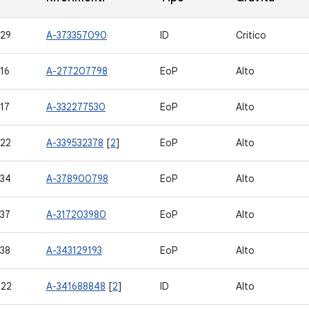
29
A-373357090
ID
Critico
16
A-277207798
EoP
Alto
17
A-332277530
EoP
Alto
22
A-339532378
[
2
]
EoP
Alto
34
A-378900798
EoP
Alto
37
A-317203980
EoP
Alto
38
A-343129193
EoP
Alto
722
A-341688848
[
2
]
ID
Alto