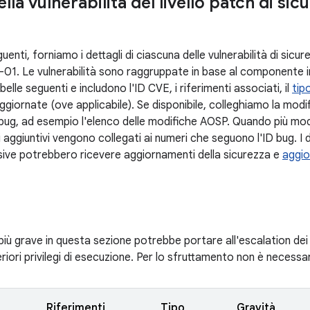
ella vulnerabilità del livello patch di s
uenti, forniamo i dettagli di ciascuna delle vulnerabilità di sicure
1. Le vulnerabilità sono raggruppate in base al componente i
abelle seguenti e includono l'ID CVE, i riferimenti associati, il
tipo
giornate (ove applicabile). Se disponibile, colleghiamo la modifi
 bug, ad esempio l'elenco delle modifiche AOSP. Quando più mod
ti aggiuntivi vengono collegati ai numeri che seguono l'ID bug. I 
sive potrebbero ricevere aggiornamenti della sicurezza e
aggio
 più grave in questa sezione potrebbe portare all'escalation dei p
eriori privilegi di esecuzione. Per lo sfruttamento non è necessar
Riferimenti
Tipo
Gravità