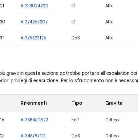
21
A-338024220
ID
Alto
430
A-374257207
ID
Alto
31
A-375623125
DoS
Alto
 più grave in questa sezione potrebbe portare all'escalation dei
eriori privilegi di esecuzione. Per lo sfruttamento non è necessar
Riferimenti
Tipo
Gravità
16
A-388480622
EoP
Critico
23
A-346797131
DoS
Critico