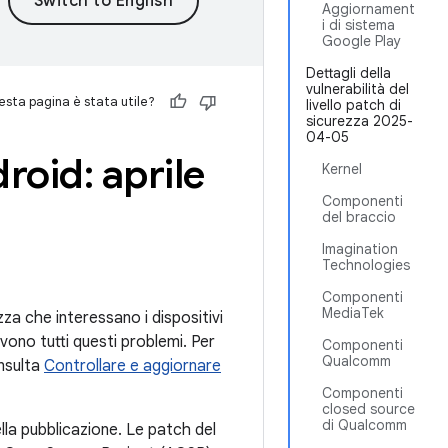
Aggiornament
i di sistema
Google Play
Dettagli della
vulnerabilità del
sta pagina è stata utile?
livello patch di
sicurezza 2025-
04-05
droid: aprile
Kernel
Componenti
del braccio
Imagination
Technologies
Componenti
MediaTek
ezza che interessano i dispositivi
lvono tutti questi problemi. Per
Componenti
Qualcomm
onsulta
Controllare e aggiornare
Componenti
closed source
di Qualcomm
lla pubblicazione. Le patch del