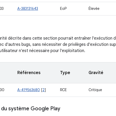
33
A-383131643
EoP
Élevée
urité décrite dans cette section pourrait entraîner l'exécution
c d'autres bugs, sans nécessiter de privilèges d'exécution su
'utilisateur n'est nécessaire pour l'exploitation.
Références
Type
Gravité
530
A-419563680
[
2
]
RCE
Critique
r du système Google Play