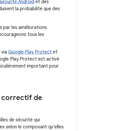
sécurité Android
et des
duisent la probabilité que des
e par les améliorations
encourageons tous les
s via
Google Play Protect
et
ogle Play Protect est activé
rticulièrement important pour
u correctif de
lles de sécurité qui
ées selon le composant qu'elles