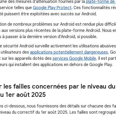
ésumé des mesures d'atténuation fournies par la
plate-forme de 
service telles que
Google Play Protect
. Ces fonctionnalités ré
ité puissent être exploitées avec succès sur Android.
tion de nombreux problèmes sur Android est rendue plus difficil
 aux versions plus récentes de la plate-forme Android. Nous 
s à passer à la dernière version d'Android, si possible.
e sécurité Android surveille activement les utilisations abusive
s utilisateurs des
applications potentiellement dangereuses
. Go
 sur les appareils dotés des
services Google Mobile
. Il est pa
ateurs qui installent des applications en dehors de Google Play.
r les failles concernées par le niveau d
du 1er août 2025
s ci-dessous, nous fournissons des détails sur chacune des fai
 niveau du correctif du 1er août 2025. Les failles sont regroup