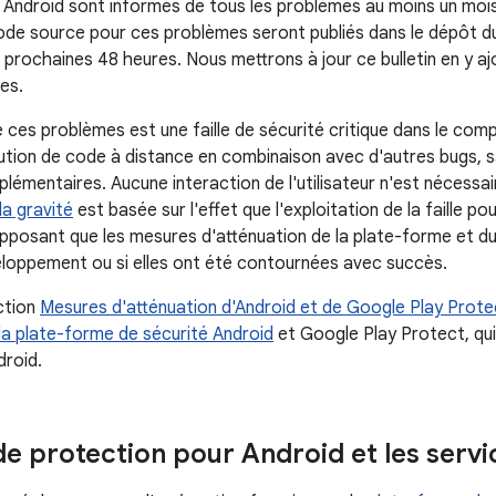
 Android sont informés de tous les problèmes au moins un mois 
ode source pour ces problèmes seront publiés dans le dépôt d
prochaines 48 heures. Nous mettrons à jour ce bulletin en y ajo
es.
e ces problèmes est une faille de sécurité critique dans le co
cution de code à distance en combinaison avec d'autres bugs, s
lémentaires. Aucune interaction de l'utilisateur n'est nécessair
la gravité
est basée sur l'effet que l'exploitation de la faille pou
pposant que les mesures d'atténuation de la plate-forme et du
eloppement ou si elles ont été contournées avec succès.
ction
Mesures d'atténuation d'Android et de Google Play Prote
la plate-forme de sécurité Android
et Google Play Protect, qui 
roid.
e protection pour Android et les serv