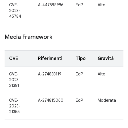
CVE-
A-447598996
EoP
Alto
2023-
45784
Media Framework
CVE
Riferimenti
Tipo
Gravità
CVE-
A-274883119
EoP
Alto
2023-
21381
CVE-
A-274815060
EoP
Moderata
2023-
21355