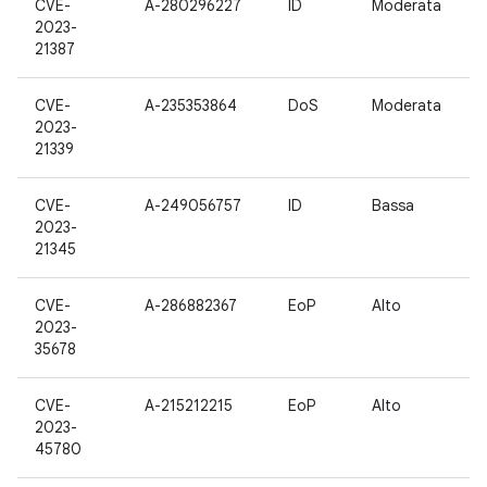
CVE-
A-280296227
ID
Moderata
2023-
21387
CVE-
A-235353864
DoS
Moderata
2023-
21339
CVE-
A-249056757
ID
Bassa
2023-
21345
CVE-
A-286882367
EoP
Alto
2023-
35678
CVE-
A-215212215
EoP
Alto
2023-
45780