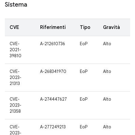
Sistema
CVE
Riferimenti
Tipo
Gravità
CVE-
A-212610736
EoP
Alto
2021-
39810
CVE-
A-268341970
EoP
Alto
2023-
21313
CVE-
A-274447627
EoP
Alto
2023-
21358
CVE-
A-277249213
EoP
Alto
2023-