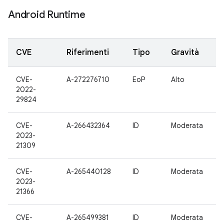
Android Runtime
CVE
Riferimenti
Tipo
Gravità
CVE-
A-272276710
EoP
Alto
2022-
29824
CVE-
A-266432364
ID
Moderata
2023-
21309
CVE-
A-265440128
ID
Moderata
2023-
21366
CVE-
A-265499381
ID
Moderata