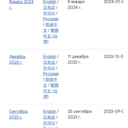
Январь 2024
English
/
8 января
2024-01-05
г.
日本語
/
2024 г.
한국어
/
Русский
/
简体中
文
/
繁體
中文 (台
灣)
Декабрь
English
/
11 декабря
2023-12-05
2023 г.
日本語
/
2023 г.
한국어
/
Русский
/
简体中
文
/
繁體
中文 (台
灣)
Сентябрь
English
/
25 сентября
2023-09-05
2023 г.
日本語
/
2023 г.
한국어
/