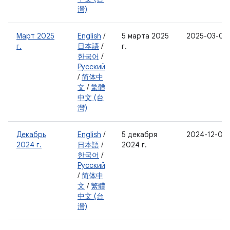
灣)
Март 2025
English
/
5 марта 2025
2025-03-05
г.
日本語
/
г.
한국어
/
Русский
/
简体中
文
/
繁體
中文 (台
灣)
Декабрь
English
/
5 декабря
2024-12-05
2024 г.
日本語
/
2024 г.
한국어
/
Русский
/
简体中
文
/
繁體
中文 (台
灣)