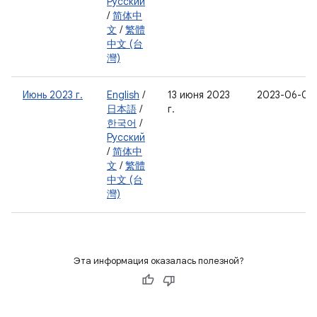
Русский
/
简体中
文
/
繁體
中文 (台
灣)
Июнь 2023 г.
English
/
13 июня 2023
2023-06-05
日本語
/
г.
한국어
/
Русский
/
简体中
文
/
繁體
中文 (台
灣)
Эта информация оказалась полезной?