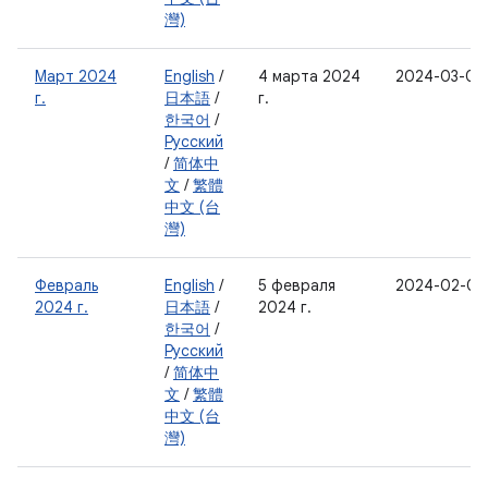
灣)
Март 2024
English
/
4 марта 2024
2024-03-05
г.
日本語
/
г.
한국어
/
Русский
/
简体中
文
/
繁體
中文 (台
灣)
Февраль
English
/
5 февраля
2024-02-05
2024 г.
日本語
/
2024 г.
한국어
/
Русский
/
简体中
文
/
繁體
中文 (台
灣)