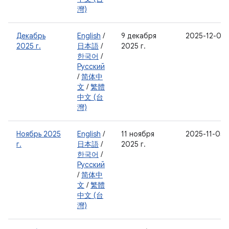
灣)
Декабрь
English
/
9 декабря
2025-12-05
2025 г.
日本語
/
2025 г.
한국어
/
Русский
/
简体中
文
/
繁體
中文 (台
灣)
Ноябрь 2025
English
/
11 ноября
2025-11-05
г.
日本語
/
2025 г.
한국어
/
Русский
/
简体中
文
/
繁體
中文 (台
灣)