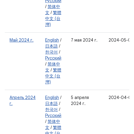
Русский
/
简体中
文
/
繁體
中文 (台
灣)
Май 2024 г.
English
/
7 мая 2024 г.
2024-05-05
日本語
/
한국어
/
Русский
/
简体中
文
/
繁體
中文 (台
灣)
Апрель 2024
English
/
5 апреля
2024-04-05
г.
日本語
/
2024 г.
한국어
/
Русский
/
简体中
文
/
繁體
中文 (台