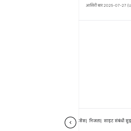
आखिरी बार 2025-07-27 (UT
बिल्ड
Android डेटा संग्रह स्थान
इस्तेमाल संबंधी ज़रूरी बातें
डाउनलोड करने का तरीका
बाइनरी की झलक देखें
फ़ैक्ट्री इमेज
ड्राइवर बाइनरी
Android के बारे में
समुदाय
कानूनी
लाइसेंस
निजता
साइट संबंधी सु