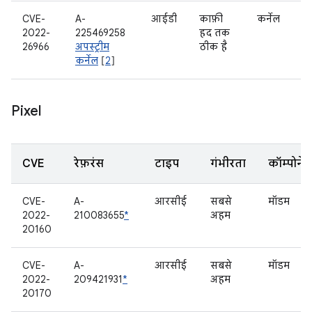
CVE-
A-
आईडी
काफ़ी
कर्नेल
2022-
225469258
हद तक
26966
अपस्ट्रीम
ठीक है
कर्नेल
[
2
]
Pixel
CVE
रेफ़रंस
टाइप
गंभीरता
कॉम्पोनेंट
CVE-
A-
आरसीई
सबसे
मॉडम
2022-
210083655
*
अहम
20160
CVE-
A-
आरसीई
सबसे
मॉडम
2022-
209421931
*
अहम
20170