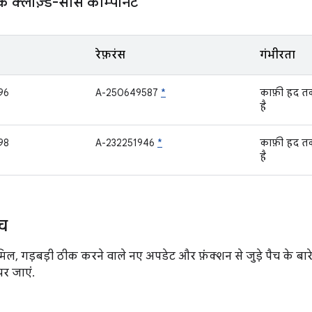
्लोज़्ड-सोर्स कॉम्पोनेंट
रेफ़रंस
गंभीरता
96
A-250649587
*
काफ़ी हद 
है
98
A-232251946
*
काफ़ी हद 
है
ैच
िल, गड़बड़ी ठीक करने वाले नए अपडेट और फ़ंक्शन से जुड़े पैच के बारे 
र जाएं.