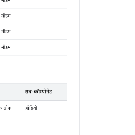
मॉडम
मॉडम
मॉडम
मॉडम
सब-कॉम्पोनेंट
तक ठीक
ऑडियो