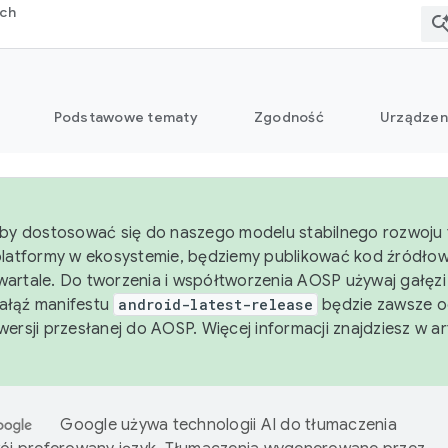
rch
Podstawowe tematy
Zgodność
Urządzen
aby dostosować się do naszego modelu stabilnego rozwoju 
platformy w ekosystemie, będziemy publikować kod źródło
artale. Do tworzenia i współtworzenia AOSP używaj gałęz
Gałąź manifestu
android-latest-release
będzie zawsze o
wersji przesłanej do AOSP. Więcej informacji znajdziesz w a
Google używa technologii AI do tłumaczenia