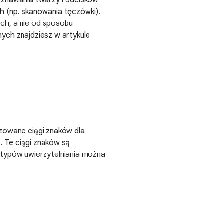
oznawania twarzy i odcisków
 (np. skanowania tęczówki).
ch, a nie od sposobu
nych znajdziesz w artykule
lizowane ciągi znaków dla
. Te ciągi znaków są
 typów uwierzytelniania można