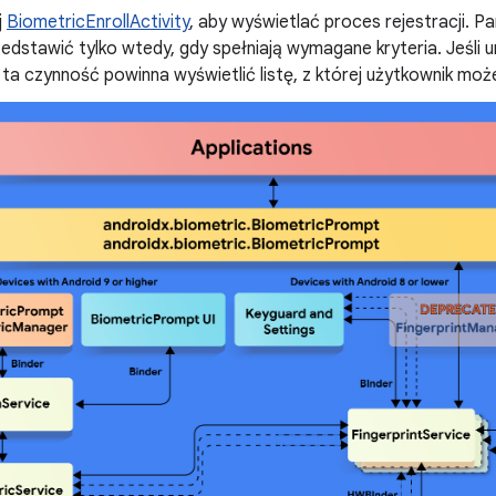
j
BiometricEnrollActivity
, aby wyświetlać proces rejestracji. P
dstawić tylko wtedy, gdy spełniają wymagane kryteria. Jeśli u
 ta czynność powinna wyświetlić listę, z której użytkownik mo