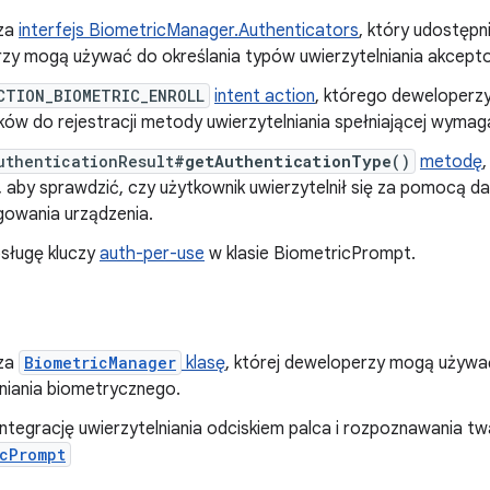
za
interfejs BiometricManager.Authenticators
, który udostępn
zy mogą używać do określania typów uwierzytelniania akceptow
CTION_BIOMETRIC_ENROLL
intent action
, którego deweloperz
ów do rejestracji metody uwierzytelniania spełniającej wymagani
uthenticationResult
#getAuthenticationType
()
metodę
, aby sprawdzić, czy użytkownik uwierzytelnił się za pomocą 
gowania urządzenia.
sługę kluczy
auth-per-use
w klasie BiometricPrompt.
za
BiometricManager
klasę
, której deweloperzy mogą używa
lniania biometrycznego.
integrację uwierzytelniania odciskiem palca i rozpoznawania t
cPrompt