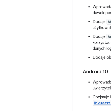
Wprowad
deweloper
Dodaje
A
użytkownik
Dodaje
A
korzystać
danych lo
Dodaje ob
Android 10
Wprowad
uwierzyte
Obejmuje 
Biometri