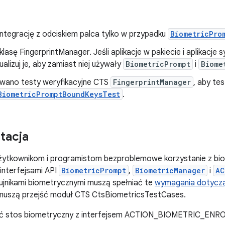
integrację z odciskiem palca tylko w przypadku
BiometricPro
lasę FingerprintManager. Jeśli aplikacje w pakiecie i aplikacje
tualizuj je, aby zamiast niej używały
BiometricPrompt
i
Biome
owano testy weryfikacyjne CTS
FingerprintManager
, aby t
BiometricPromptBoundKeysTest
.
tacja
ytkownikom i programistom bezproblemowe korzystanie z biome
interfejsami API
BiometricPrompt
,
BiometricManager
i
AC
ujnikami biometrycznymi muszą spełniać te
wymagania dotyczą
muszą przejść moduł CTS CtsBiometricsTestCases.
ć stos biometryczny z interfejsem ACTION_BIOMETRIC_ENRO