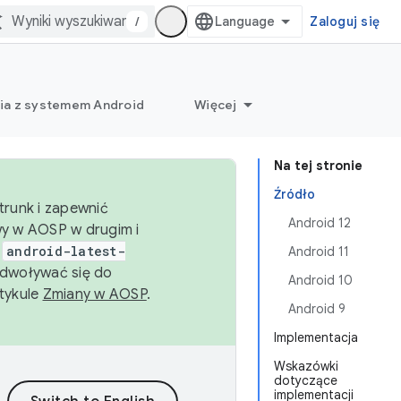
/
Zaloguj się
ia z systemem Android
Więcej
Na tej stronie
Źródło
trunk i zapewnić
Android 12
wy w AOSP w drugim i
i
android-latest-
Android 11
dwoływać się do
Android 10
rtykule
Zmiany w AOSP
.
Android 9
Implementacja
Wskazówki
dotyczące
implementacji