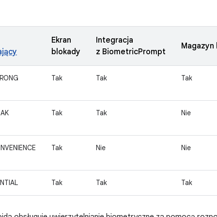
Ekran
Integracja
Magazyn k
ający
blokady
z BiometricPrompt
TRONG
Tak
Tak
Tak
EAK
Tak
Tak
Nie
ONVENIENCE
Tak
Nie
Nie
NTIAL
Tak
Tak
Tak