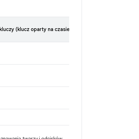
luczy (klucz oparty na czasie)
Magazyn kluczy (klucz o
Tak
Nie
Nie
Tak