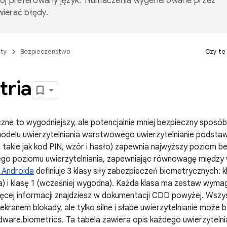
wój preferowany język. Tłumaczenia wygenerowane przez
ierać błędy.
ty
Bezpieczeństwo
Czy te
tria
ne to wygodniejszy, ale potencjalnie mniej bezpieczny sposó
modelu uwierzytelniania warstwowego uwierzytelnianie podsta
, takie jak kod PIN, wzór i hasło) zapewnia najwyższy poziom 
iego poziomu uwierzytelniania, zapewniając równowagę międz
Androida
definiuje 3 klasy siły zabezpieczeń biometrycznych: kl
a) i klasę 1 (wcześniej wygodna). Każda klasa ma zestaw wym
ięcej informacji znajdziesz w dokumentacji CDD powyżej. Wszy
ekranem blokady, ale tylko silne i słabe uwierzytelnianie może 
dware.biometrics. Ta tabela zawiera opis każdego uwierzytelni