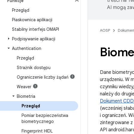
treści na T
Funkcje
AI mogą zaw
Przegląd
Piaskownica aplikacji
Stabilny interfejs OMAPI
AOSP
Dokumen
Podpisywanie aplikacji
Biome
Authentication
Przegląd
Strażnik dostępu
Dane biometrycz
Ograniczenie liczby żądań
urządzeniu. W 
czynniku wiedzy
Weaver
należy do drug
Biometria
Dokument CDD 
Przegląd
(wcześniej słab
i ograniczeń. W
Pomiar bezpieczeństwa
biometrycznego
zintegrowane z 
API android.har
Fingerprint HIDL