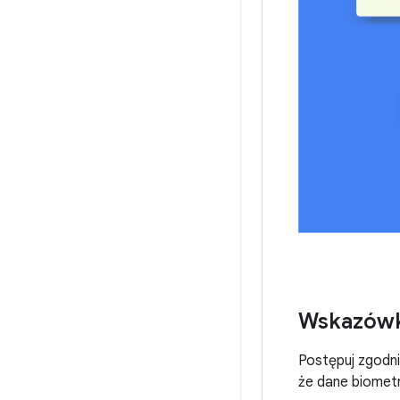
Wskazówk
Postępuj zgodn
że dane biome