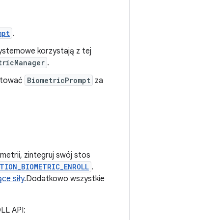
mpt
.
 systemowe korzystają z tej
tricManager
.
estować
BiometricPrompt
za
trii, zintegruj swój stos
TION_BIOMETRIC_ENROLL
.
ce siły
.Dodatkowo wszystkie
LL API: