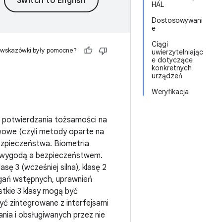
HAL
Dostosowywani
e
Ciągi
 wskazówki były pomocne?
uwierzytelniając
e dotyczące
konkretnych
urządzeń
Weryfikacja
b potwierdzania tożsamości na
wowe (czyli metody oparte na
bezpieczeństwa. Biometria
y wygodą a bezpieczeństwem.
asę 3 (wcześniej silna), klasę 2
agań wstępnych, uprawnień
stkie 3 klasy mogą być
być zintegrowane z interfejsami
ania i obsługiwanych przez nie