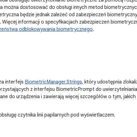
oida obsługuje uwierzytelnianie biometryczne za pomocą rozp
da można dostosować do obsługi innych metod biometrycznych
etryczna będzie jednak zależeć od zabezpieczeń biometryczny
a. Więcej informacji o specyfikacjach zabezpieczeń biometrycz
czeństwa odblokowywania biometrycznego
.
 interfejs
BiometricManager.Strings
, który udostępnia zloka
korzystających z interfejsu BiometricPrompt do uwierzytelniania
ne do urządzenia i zawierają więcej szczegółów o tym, jakich
bsługę czytnika linii papilarnych pod wyświetlaczem.