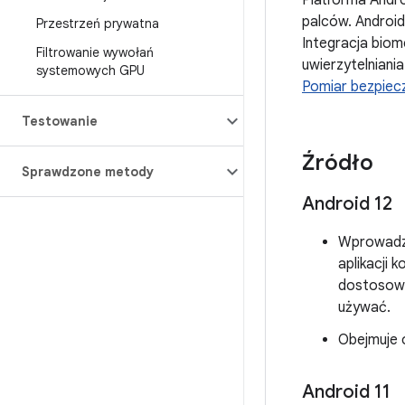
Platforma Andr
palców. Androi
Przestrzeń prywatna
Integracja biom
Filtrowanie wywołań
uwierzytelniani
systemowych GPU
Pomiar bezpie
Testowanie
Źródło
Sprawdzone metody
Android 12
Wprowadza
aplikacji 
dostosowa
używać.
Obejmuje o
Android 11