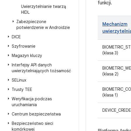
funkcji.
Uwierzytelnianie twarzą
HIDL
Zabezpieczone
Mechanizm
potwierdzenie w Androidzie
uwierzytelni
DICE
Szyfrowanie
BIOMETRIC_S
(klasa 3)
Magazyn kluczy
Interfejsy API danych
BIOMETRIC_W
uwierzytelniających tożsamość
(klasa 2)
SELinux
BIOMETRIC_C
Trusty TEE
(klasa 1)
Weryfikacja podczas
uruchamiania
DEVICE_CREDE
Centrum bezpieczeństwa
Bezpieczeństwo sieci
komórkowej