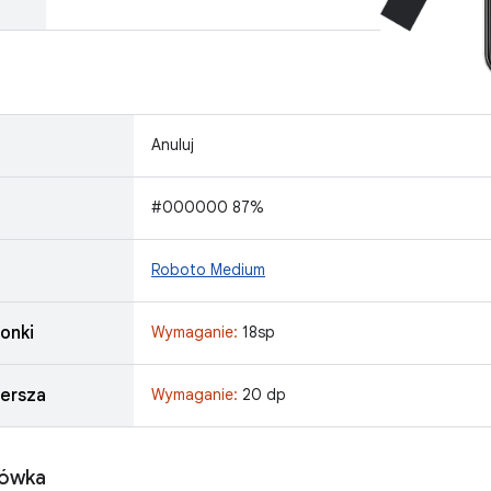
g
Anuluj
#000000 87%
Roboto Medium
onki
Wymaganie:
18sp
ersza
Wymaganie:
20 dp
łówka