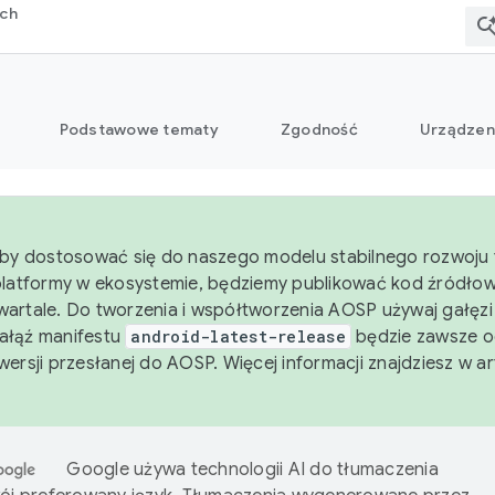
rch
Podstawowe tematy
Zgodność
Urządzen
aby dostosować się do naszego modelu stabilnego rozwoju 
platformy w ekosystemie, będziemy publikować kod źródło
artale. Do tworzenia i współtworzenia AOSP używaj gałęz
Gałąź manifestu
android-latest-release
będzie zawsze o
wersji przesłanej do AOSP. Więcej informacji znajdziesz w a
Google używa technologii AI do tłumaczenia