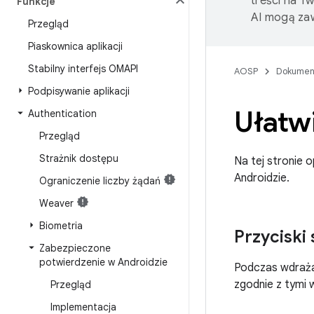
treści na T
Funkcje
AI mogą zaw
Przegląd
Piaskownica aplikacji
Stabilny interfejs OMAPI
AOSP
Dokumen
Podpisywanie aplikacji
Ułatw
Authentication
Przegląd
Strażnik dostępu
Na tej stronie
Androidzie.
Ograniczenie liczby żądań
Weaver
Biometria
Przyciski
Zabezpieczone
potwierdzenie w Androidzie
Podczas wdraża
zgodnie z tymi 
Przegląd
Implementacja