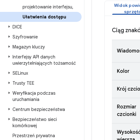
Widok powi
projektowanie interfejsu
,
sprzęt
Ułatwienia dostępu
DICE
Ciąg znak
Szyfrowanie
Magazyn kluczy
Wiadomo
Interfejsy API danych
uwierzytelniających tożsamość
Kolor
SELinux
Trusty TEE
Krój czcio
Weryfikacja podczas
uruchamiania
Rozmiar
Centrum bezpieczeństwa
czcionki
Bezpieczeństwo sieci
komórkowej
Wysokoś
Przestrzeń prywatna
wiersza