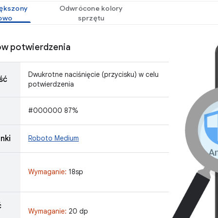
ększony
Odwrócone kolory
owo
sprzętu
ów potwierdzenia
Dwukrotne naciśnięcie (przycisku) w celu
ść
potwierdzenia
#000000 87%
nki
Roboto Medium
Wymaganie:
18sp
ć
Wymaganie:
20 dp