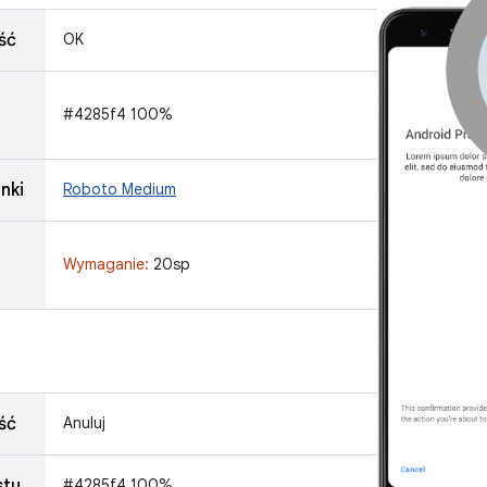
ść
OK
#4285f4 100%
nki
Roboto Medium
Wymaganie:
20sp
g
ść
Anuluj
stu
#4285f4 100%