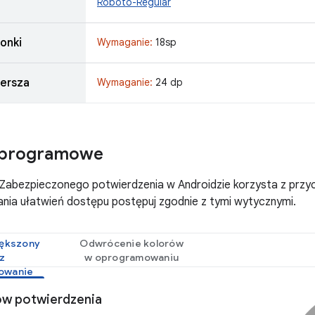
Roboto-Regular
onki
Wymaganie:
18sp
ersza
Wymaganie:
24 dp
i programowe
e Zabezpieczonego potwierdzenia w Androidzie korzysta z prz
nia ułatwień dostępu postępuj zgodnie z tymi wytycznymi.
ększony
Odwrócenie kolorów
z
w oprogramowaniu
owanie
ów potwierdzenia