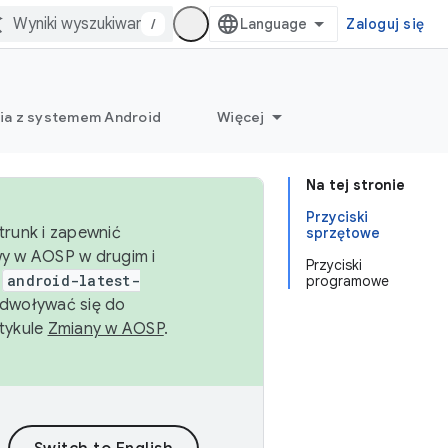
/
Zaloguj się
ia z systemem Android
Więcej
Na tej stronie
Przyciski
trunk i zapewnić
sprzętowe
wy w AOSP w drugim i
Przyciski
i
android-latest-
programowe
dwoływać się do
rtykule
Zmiany w AOSP
.