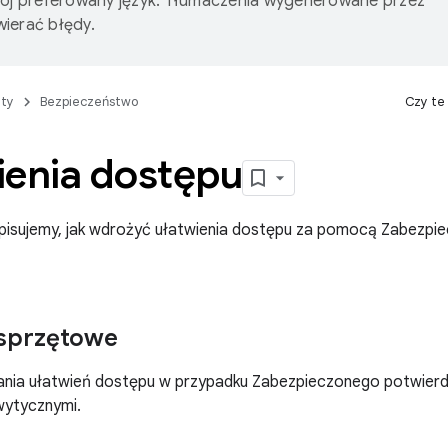
wój preferowany język. Tłumaczenia wygenerowane przez
ierać błędy.
ty
Bezpieczeństwo
Czy te
ienia dostępu
 opisujemy, jak wdrożyć ułatwienia dostępu za pomocą Zabezp
 sprzętowe
nia ułatwień dostępu w przypadku Zabezpieczonego potwierdz
wytycznymi.