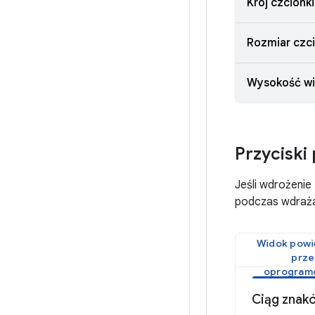
Krój czcionki
Rozmiar czci
Wysokość wi
Przycisk
Jeśli wdrożeni
podczas wdraża
Widok powi
prze
oprogram
Ciąg znak