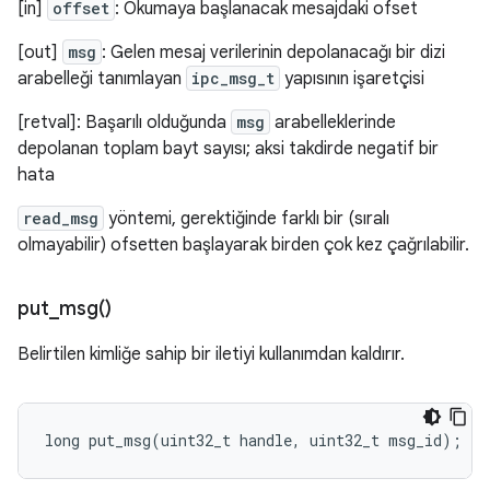
[in]
offset
: Okumaya başlanacak mesajdaki ofset
[out]
msg
: Gelen mesaj verilerinin depolanacağı bir dizi
arabelleği tanımlayan
ipc_msg_t
yapısının işaretçisi
[retval]: Başarılı olduğunda
msg
arabelleklerinde
depolanan toplam bayt sayısı; aksi takdirde negatif bir
hata
read_msg
yöntemi, gerektiğinde farklı bir (sıralı
olmayabilir) ofsetten başlayarak birden çok kez çağrılabilir.
put_msg(
)
Belirtilen kimliğe sahip bir iletiyi kullanımdan kaldırır.
long
put_msg
(
uint32_t
handle
,
uint32_t
msg_id
);