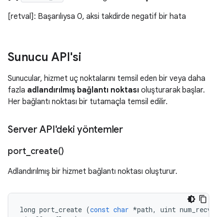
[retval]: Başarılıysa 0, aksi takdirde negatif bir hata
Sunucu API'si
Sunucular, hizmet uç noktalarını temsil eden bir veya daha
fazla
adlandırılmış bağlantı noktası
oluşturarak başlar.
Her bağlantı noktası bir tutamaçla temsil edilir.
Server API'deki yöntemler
port_create(
)
Adlandırılmış bir hizmet bağlantı noktası oluşturur.
long
port_create
(
const
char
*
path
,
uint
num_recv_