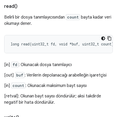
read(
)
Belirli bir dosya tanımlayıcısından
count
bayta kadar veri
okumayı dener.
long
read
(
uint32_t
fd
,
void
*
buf
,
uint32_t
count
);
[in]
fd
: Okunacak dosya tanımlayıcı
[out]
buf
: Verilerin depolanacağı arabelleğin işaretçisi
[in]
count
: Okunacak maksimum bayt sayısı
[retval]: Okunan bayt sayısı döndürülür; aksi takdirde
negatif bir hata döndürülür.