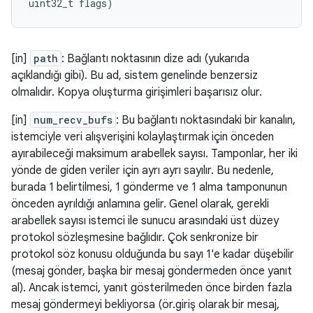
uint32_t
flags
)
[in]
path
: Bağlantı noktasının dize adı (yukarıda
açıklandığı gibi). Bu ad, sistem genelinde benzersiz
olmalıdır. Kopya oluşturma girişimleri başarısız olur.
[in]
num_recv_bufs
: Bu bağlantı noktasındaki bir kanalın,
istemciyle veri alışverişini kolaylaştırmak için önceden
ayırabileceği maksimum arabellek sayısı. Tamponlar, her iki
yönde de giden veriler için ayrı ayrı sayılır. Bu nedenle,
burada 1 belirtilmesi, 1 gönderme ve 1 alma tamponunun
önceden ayrıldığı anlamına gelir. Genel olarak, gerekli
arabellek sayısı istemci ile sunucu arasındaki üst düzey
protokol sözleşmesine bağlıdır. Çok senkronize bir
protokol söz konusu olduğunda bu sayı 1'e kadar düşebilir
(mesaj gönder, başka bir mesaj göndermeden önce yanıt
al). Ancak istemci, yanıt gösterilmeden önce birden fazla
mesaj göndermeyi bekliyorsa (ör.giriş olarak bir mesaj,