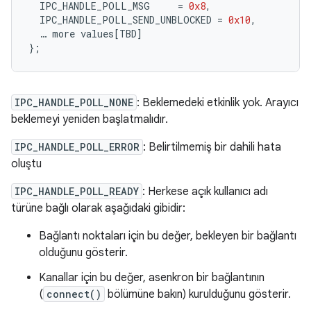
IPC_HANDLE_POLL_MSG
=
0x8
,
IPC_HANDLE_POLL_SEND_UNBLOCKED
=
0x10
,
…
more
values
[
TBD
]
};
IPC_HANDLE_POLL_NONE
: Beklemedeki etkinlik yok. Arayıcı
beklemeyi yeniden başlatmalıdır.
IPC_HANDLE_POLL_ERROR
: Belirtilmemiş bir dahili hata
oluştu
IPC_HANDLE_POLL_READY
: Herkese açık kullanıcı adı
türüne bağlı olarak aşağıdaki gibidir:
Bağlantı noktaları için bu değer, bekleyen bir bağlantı
olduğunu gösterir.
Kanallar için bu değer, asenkron bir bağlantının
(
connect()
bölümüne bakın) kurulduğunu gösterir.