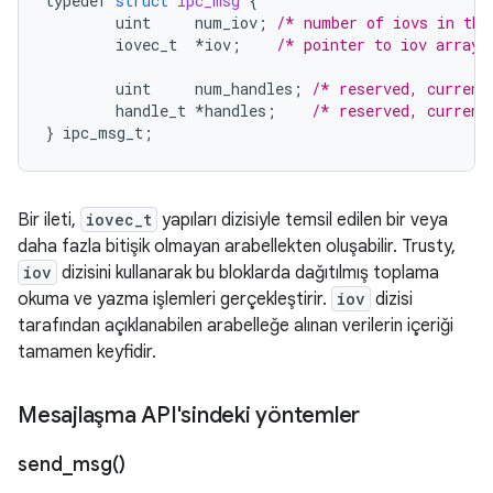
typedef
struct
ipc_msg
{
uint
num_iov
;
/* number of iovs in thi
iovec_t
*
iov
;
/* pointer to iov array 
uint
num_handles
;
/* reserved, current
handle_t
*
handles
;
/* reserved, current
}
ipc_msg_t
;
Bir ileti,
iovec_t
yapıları dizisiyle temsil edilen bir veya
daha fazla bitişik olmayan arabellekten oluşabilir. Trusty,
iov
dizisini kullanarak bu bloklarda dağıtılmış toplama
okuma ve yazma işlemleri gerçekleştirir.
iov
dizisi
tarafından açıklanabilen arabelleğe alınan verilerin içeriği
tamamen keyfidir.
Mesajlaşma API'sindeki yöntemler
send_msg(
)