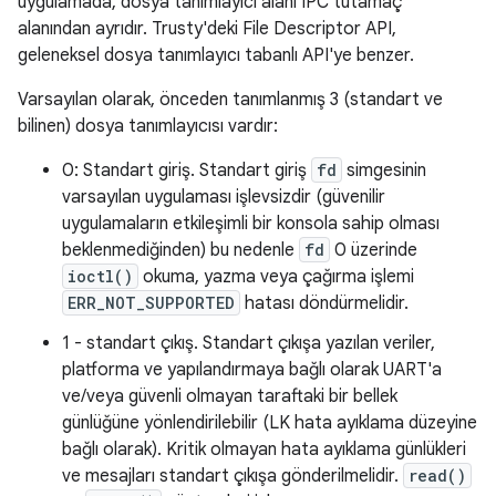
uygulamada, dosya tanımlayıcı alanı IPC tutamaç
alanından ayrıdır. Trusty'deki File Descriptor API,
geleneksel dosya tanımlayıcı tabanlı API'ye benzer.
Varsayılan olarak, önceden tanımlanmış 3 (standart ve
bilinen) dosya tanımlayıcısı vardır:
0: Standart giriş. Standart giriş
fd
simgesinin
varsayılan uygulaması işlevsizdir (güvenilir
uygulamaların etkileşimli bir konsola sahip olması
beklenmediğinden) bu nedenle
fd
0 üzerinde
ioctl()
okuma, yazma veya çağırma işlemi
ERR_NOT_SUPPORTED
hatası döndürmelidir.
1 - standart çıkış. Standart çıkışa yazılan veriler,
platforma ve yapılandırmaya bağlı olarak UART'a
ve/veya güvenli olmayan taraftaki bir bellek
günlüğüne yönlendirilebilir (LK hata ayıklama düzeyine
bağlı olarak). Kritik olmayan hata ayıklama günlükleri
ve mesajları standart çıkışa gönderilmelidir.
read()