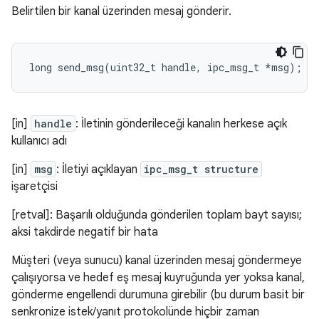
Belirtilen bir kanal üzerinden mesaj gönderir.
long
send_msg
(
uint32_t
handle
,
ipc_msg_t
*
msg
);
[in]
handle
: İletinin gönderileceği kanalın herkese açık
kullanıcı adı
[in]
msg
: İletiyi açıklayan
ipc_msg_t structure
işaretçisi
[retval]: Başarılı olduğunda gönderilen toplam bayt sayısı;
aksi takdirde negatif bir hata
Müşteri (veya sunucu) kanal üzerinden mesaj göndermeye
çalışıyorsa ve hedef eş mesaj kuyruğunda yer yoksa kanal,
gönderme engellendi durumuna girebilir (bu durum basit bir
senkronize istek/yanıt protokolünde hiçbir zaman