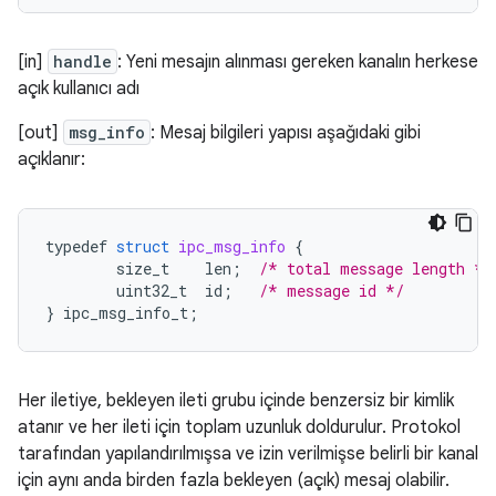
[in]
handle
: Yeni mesajın alınması gereken kanalın herkese
açık kullanıcı adı
[out]
msg_info
: Mesaj bilgileri yapısı aşağıdaki gibi
açıklanır:
typedef
struct
ipc_msg_info
{
size_t
len
;
/* total message length */
uint32_t
id
;
/* message id */
}
ipc_msg_info_t
;
Her iletiye, bekleyen ileti grubu içinde benzersiz bir kimlik
atanır ve her ileti için toplam uzunluk doldurulur. Protokol
tarafından yapılandırılmışsa ve izin verilmişse belirli bir kanal
için aynı anda birden fazla bekleyen (açık) mesaj olabilir.