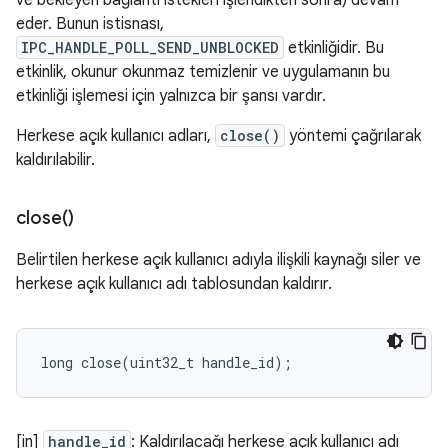
ve bekleyen bağlantı istekleri işlendikten sonra) devam
eder. Bunun istisnası,
IPC_HANDLE_POLL_SEND_UNBLOCKED
etkinliğidir. Bu
etkinlik, okunur okunmaz temizlenir ve uygulamanın bu
etkinliği işlemesi için yalnızca bir şansı vardır.
Herkese açık kullanıcı adları,
close()
yöntemi çağrılarak
kaldırılabilir.
close(
)
Belirtilen herkese açık kullanıcı adıyla ilişkili kaynağı siler ve
herkese açık kullanıcı adı tablosundan kaldırır.
long
close
(
uint32_t
handle_id
);
[in]
handle_id
: Kaldırılacağı herkese açık kullanıcı adı