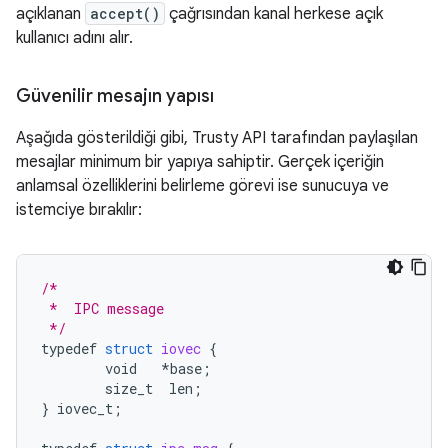
açıklanan
accept()
çağrısından kanal herkese açık
kullanıcı adını alır.
Güvenilir mesajın yapısı
Aşağıda gösterildiği gibi, Trusty API tarafından paylaşılan
mesajlar minimum bir yapıya sahiptir. Gerçek içeriğin
anlamsal özelliklerini belirleme görevi ise sunucuya ve
istemciye bırakılır:
/*
 *  IPC message
 */
typedef
struct
iovec
{
void
*
base
;
size_t
len
;
}
iovec_t
;