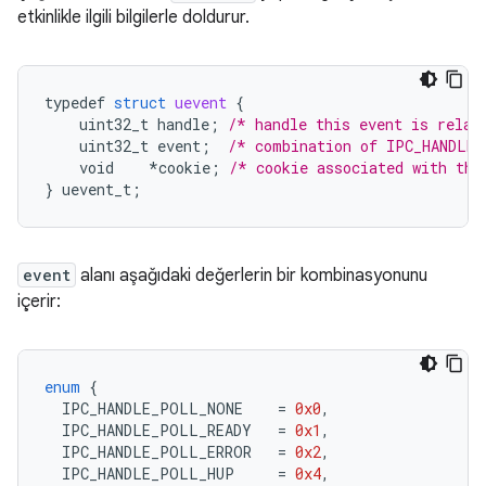
etkinlikle ilgili bilgilerle doldurur.
typedef
struct
uevent
{
uint32_t
handle
;
/* handle this event is relat
uint32_t
event
;
/* combination of IPC_HANDLE_
void
*
cookie
;
/* cookie associated with thi
}
uevent_t
;
event
alanı aşağıdaki değerlerin bir kombinasyonunu
içerir:
enum
{
IPC_HANDLE_POLL_NONE
=
0x0
,
IPC_HANDLE_POLL_READY
=
0x1
,
IPC_HANDLE_POLL_ERROR
=
0x2
,
IPC_HANDLE_POLL_HUP
=
0x4
,