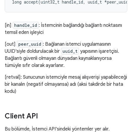
long
accept
(
uint32_t
handle_id
,
uuid_t
*
peer_uuid
)
[in]
handle_id
: İstemcinin bağlandığı bağlantı noktasını
temsil eden işleyici
[out]
peer_uuid
: Bağlanan istemci uygulamasının
UUID'siyle doldurulacak bir
uuid_t
yapısının işaretçisi.
Bağlantı güvenli olmayan dünyadan kaynaklanıyorsa
tümüyle sıfır olarak ayarlanır.
[retval]: Sunucunun istemciyle mesaj alışverişi yapabileceği
bir kanalın (negatif olmayansa) adı (aksi takdirde bir hata
kodu)
Client API
Bu bölümde, İstemci API'sindeki yöntemler yer alır.