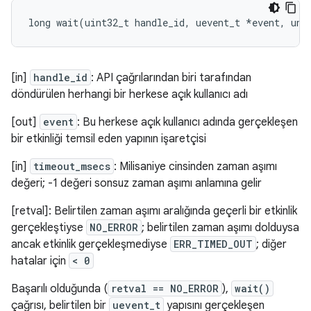
long
wait
(
uint32_t
handle_id
,
uevent_t
*
event
,
uns
[in]
handle_id
: API çağrılarından biri tarafından
döndürülen herhangi bir herkese açık kullanıcı adı
[out]
event
: Bu herkese açık kullanıcı adında gerçekleşen
bir etkinliği temsil eden yapının işaretçisi
[in]
timeout_msecs
: Milisaniye cinsinden zaman aşımı
değeri; -1 değeri sonsuz zaman aşımı anlamına gelir
[retval]: Belirtilen zaman aşımı aralığında geçerli bir etkinlik
gerçekleştiyse
NO_ERROR
; belirtilen zaman aşımı dolduysa
ancak etkinlik gerçekleşmediyse
ERR_TIMED_OUT
; diğer
hatalar için
< 0
Başarılı olduğunda (
retval == NO_ERROR
),
wait()
çağrısı, belirtilen bir
uevent_t
yapısını gerçekleşen