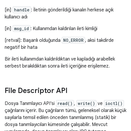
[in]
handle
: İletinin gönderildiği kanalın herkese açık
kullanıcı adı
[in]
msg_id
: Kullanımdan kaldırılan ileti kimliği
[retval]: Başarılı olduğunda
NO_ERROR
, aksi takdirde
negatif bir hata
Bir ileti kullanımdan kaldırıldıktan ve kapladığı arabellek
serbest bırakıldıktan sonra ileti içeriğine erişilemez.
File Descriptor API
Dosya Tanımlayıcı API'si
read()
,
write()
ve
ioctl()
çağrılarını içerir. Bu çağrıların tümü, geleneksel olarak küçük
sayılarla temsil edilen önceden tanımlanmış (statik) bir
dosya tanımlayıcıları kümesinde çalışabilir. Mevcut