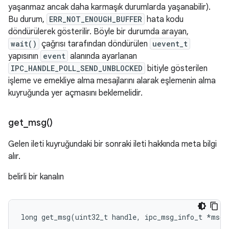
yaşanmaz ancak daha karmaşık durumlarda yaşanabilir).
Bu durum,
ERR_NOT_ENOUGH_BUFFER
hata kodu
döndürülerek gösterilir. Böyle bir durumda arayan,
wait()
çağrısı tarafından döndürülen
uevent_t
yapısının
event
alanında ayarlanan
IPC_HANDLE_POLL_SEND_UNBLOCKED
bitiyle gösterilen
işleme ve emekliye alma mesajlarını alarak eşlemenin alma
kuyruğunda yer açmasını beklemelidir.
get_msg(
)
Gelen ileti kuyruğundaki bir sonraki ileti hakkında meta bilgi
alır.
belirli bir kanalın
long
get_msg
(
uint32_t
handle
,
ipc_msg_info_t
*
msg_