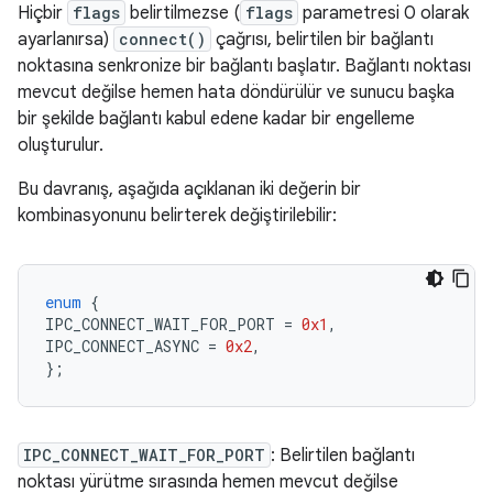
Hiçbir
flags
belirtilmezse (
flags
parametresi 0 olarak
ayarlanırsa)
connect()
çağrısı, belirtilen bir bağlantı
noktasına senkronize bir bağlantı başlatır. Bağlantı noktası
mevcut değilse hemen hata döndürülür ve sunucu başka
bir şekilde bağlantı kabul edene kadar bir engelleme
oluşturulur.
Bu davranış, aşağıda açıklanan iki değerin bir
kombinasyonunu belirterek değiştirilebilir:
enum
{
IPC_CONNECT_WAIT_FOR_PORT
=
0x1
,
IPC_CONNECT_ASYNC
=
0x2
,
};
IPC_CONNECT_WAIT_FOR_PORT
: Belirtilen bağlantı
noktası yürütme sırasında hemen mevcut değilse