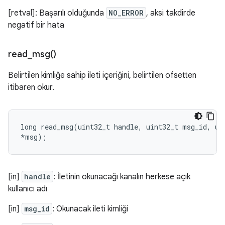
[retval]: Başarılı olduğunda
NO_ERROR
, aksi takdirde
negatif bir hata
read_msg(
)
Belirtilen kimliğe sahip ileti içeriğini, belirtilen ofsetten
itibaren okur.
long
read_msg
(
uint32_t
handle
,
uint32_t
msg_id
,
ui
*
msg
);
[in]
handle
: İletinin okunacağı kanalın herkese açık
kullanıcı adı
[in]
msg_id
: Okunacak ileti kimliği