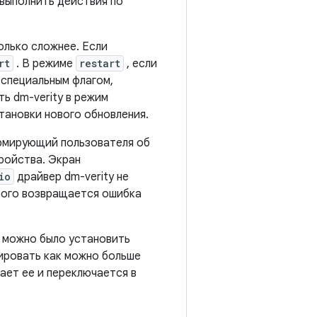
 выполнить действия по
олько сложнее. Если
rt
. В режиме
restart
, если
 специальным флагом,
ь dm-verity в режим
становки нового обновления.
рмирующий пользователя об
ройства. Экран
io
драйвер dm-verity не
того возвращается ошибка
ы можно было установить
пировать как можно больше
ает ее и переключается в