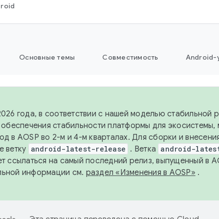
roid
Основные темы
Совместимость
Android-
2026 года, в соответствии с нашей моделью стабильной
я обеспечения стабильности платформы для экосистемы,
од в AOSP во 2-м и 4-м кварталах. Для сборки и внесени
е ветку
android-latest-release
. Ветка
android-lates
ет ссылаться на самый последний релиз, выпущенный в A
льной информации см.
раздел «Изменения в AOSP»
.