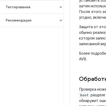
установить бол
затем использ
Тестирование
После этого з
угодно, включ
Рекомендации
Защита от это
обычно реализ
котором записы
записанной ве
Более подробн
AVB.
Обработк
Проверка может
boot
разделе 
обнаружит оши