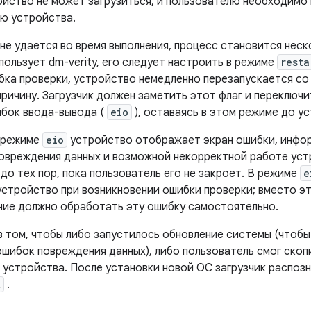
ройство не может загрузиться, и пользователю необходимо
ю устройства.
не удается во время выполнения, процесс становится неск
ользует dm-verity, его следует настроить в режиме
resta
бка проверки, устройство немедленно перезапускается со
ичину. Загрузчик должен заметить этот флаг и переключит
бок ввода-вывода (
eio
), оставаясь в этом режиме до у
в режиме
eio
устройство отображает экран ошибки, инфо
овреждения данных и возможной некорректной работе уст
до тех пор, пока пользователь его не закроет. В режиме
e
устройство при возникновении ошибки проверки; вместо э
ение должно обработать эту ошибку самостоятельно.
в том, чтобы либо запустилось обновление системы (чтоб
ошибок повреждения данных), либо пользователь смог ско
 устройства. После установки новой ОС загрузчик распозн
t
.