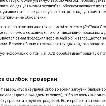
ее старую, более уязвимую версию Android, перезагрузить
овать её для установки эксплойта, обеспечивающего посто
лоумышленник навсегда получает контроль над устройством
ая отключение обновлений.
го класса атак называется
защитой от отката (Rollback Pro
уется с помощью защищенного от несанкционированного д
вается самая последняя версия Android, и запрещается заг
рсии. Версии обычно отслеживаются для каждого раздела.
ую информацию о том, как AVB обрабатывает защиту от от
а ошибок проверки
 завершиться неудачей либо во время загрузки (например,
не совпадает с ожидаемым хешем), либо во время выполнени
бку проверки в
system
разделе). Если проверка завершае