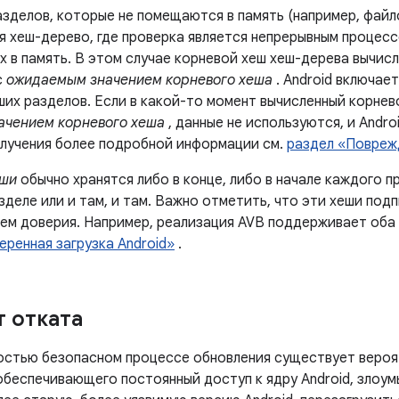
азделов, которые не помещаются в память (например, файл
я хеш-дерево, где проверка является непрерывным процес
х в память. В этом случае корневой хеш хеш-дерева вычисл
с
ожидаемым значением корневого хеша
. Android включае
ших разделов. Если в какой-то момент вычисленный корнев
ачением корневого хеша
, данные не используются, и Andr
олучения более подробной информации см.
раздел «Поврежд
ши
обычно хранятся либо в конце, либо в начале каждого п
деле или и там, и там. Важно отметить, что эти хеши под
нем доверия. Например, реализация AVB поддерживает оба 
еренная загрузка Android»
.
т отката
остью безопасном процессе обновления существует вероя
 обеспечивающего постоянный доступ к ядру Android, злоу