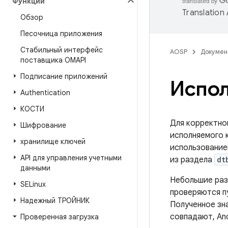
Функции
Translation
Обзор
Песочница приложения
Стабильный интерфейс
AOSP
Докумен
поставщика OMAPI
Подписание приложений
Испол
Authentication
КОСТИ
Для корректно
Шифрование
исполняемого к
хранилище ключей
использованием
API для управления учетными
из раздела
dt
данными
Небольшие раз
SELinux
проверяются п
Надежный ТРОЙНИК
Полученное зн
совпадают, And
Проверенная загрузка