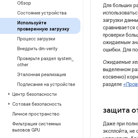
Обзор
Для больших р
использоватьс
Состояние устройства
загрузки данны
Используйте
сравнивается 
проверенную загрузку
проверки боль
Процесс загрузки
ожидаемым зн
Внедрить dm-verity
ошибки. Для п
Проверьте раздел system
_
Ожидаемые хе
other
выделенном раз
Эталонная реализация
косвенно) кор
разделе
«Пров
Подписание на устройстве
Центр безопасности
Сотовая безопасность
защита о
Личное пространство
Даже при полн
Фильтрация системных
вызовов GPU
эксплойта, не