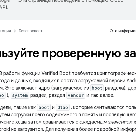
Эта страница переведена с помощью
Cloud
 API
.
тация
Безопасность
Эта информац
ьзуйте проверенную за
й работы функции Verified Boot требуется криптографичес
ода и данных, входящих в состав загружаемой версии Andr
. Это включает ядро ​​(загружаемое из
boot
раздела), де
bo
),
system
раздел, раздел
vendor
и так далее.
делы, такие как
boot
и
dtbo
, которые считываются толь
утем загрузки всего содержимого в память и последующего
ачение хеша затем сравнивается с
ожидаемым значением 
roid не загрузится. Для получения более подробной инфор