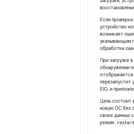
загрузки, уст
восстановлени
Если проверка 
устройство исп
возникает оши
указывающим пр
обработки оши
При загрузке 
обнаружении п
отображается 
перезапустит 
EIO, и прилож
Цель состоит 
новую ОС без 
своих данных с
режим
restar