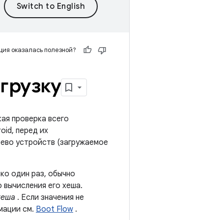
ия оказалась полезной?
грузку
кая проверка всего
oid, перед их
рево устройств (загружаемое
ко один раз, обычно
 вычисления его хеша.
хеша
. Если значения не
мации см.
Boot Flow
.