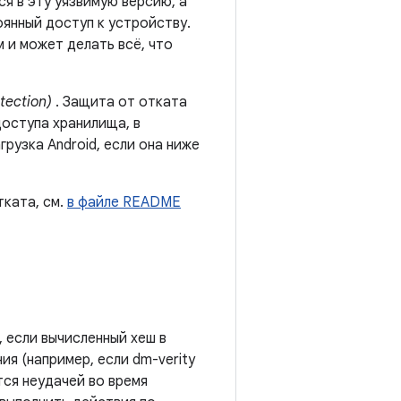
ся в эту уязвимую версию, а
янный доступ к устройству.
 и может делать всё, что
tection)
. Защита от отката
оступа хранилища, в
рузка Android, если она ниже
ката, см.
в файле README
 если вычисленный хеш в
я (например, если dm-verity
тся неудачей во время