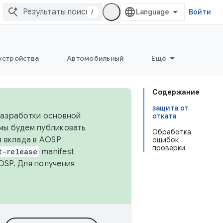
/
Войти
устройства
Автомобильный
Ещё
Содержание
защита от
 разработки основной
отката
 мы будем публиковать
Обработка
я вклада в AOSP
ошибок
проверки
t-release
manifest
OSP. Для получения