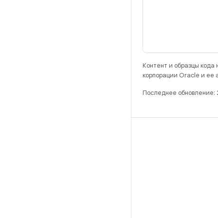
Контент и образцы кода
корпорации Oracle и ее
Последнее обновление: 
РАЗРАБОТКА
Хранилище Android Repository
Требования
Как скачать код
Предпросмотр исполняемых файлов
Заводские образы