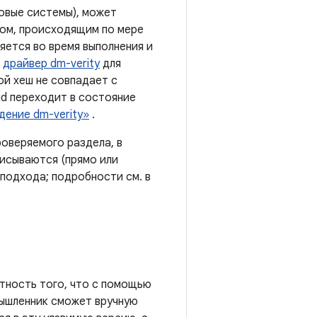
овые системы), может
сом, происходящим по мере
яется во время выполнения и
т
драйвер dm-verity
для
ой хеш не совпадает с
oid переходит в состояние
ение dm-verity»
.
роверяемого раздела, в
писываются (прямо или
подхода; подробности см. в
тность того, что с помощью
мышленник сможет вручную