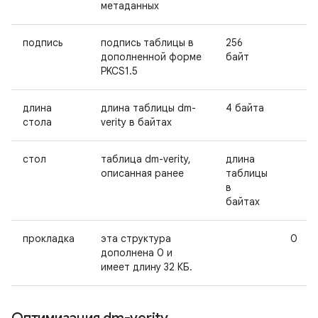
метаданных
подпись
подпись таблицы в
256
дополненной форме
байт
PKCS1.5
длина
длина таблицы dm-
4 байта
стола
verity в байтах
стол
таблица dm-verity,
длина
описанная ранее
таблицы
в
байтах
прокладка
эта структура
0
дополнена 0 и
имеет длину 32 КБ.