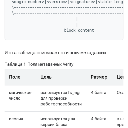
<magic number>|<version>|<signature>|<table length
\--------------------------------------------------
\--------------------------------------------------
                            |                      
                            |                      
И эта таблица описывает эти поля метаданных.
Таблица 1.
Поля метаданных Verity
Поле
Цель
Размер
Цени
магическое
используется fs_mgr
4 байта
0xb0
число
для проверки
работоспособности
версия
используется для
4 байта
в на
версии блока
врем