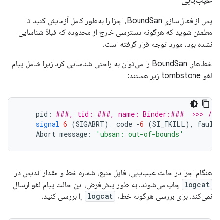
پس از فعال‌سازی BoundSan، اجزا را به‌طور کامل آزمایش کنید تا
مطمئن شوید که هرگونه دسترسی خارج از محدوده که قبلاً شناسایی
نشده بود، مورد توجه قرار گرفته است.
خطاهای BoundSan را می‌توان به راحتی شناسایی کرد زیرا شامل پیام
لغو tombstone زیر هستند:
pid
:
###, tid: ###, name: Binder:###  >>> /sy
signal
6
(
SIGABRT
),
code
-
6
(
SI_TKILL
),
fault
Abort
message
:
'ubsan: out-of-bounds'
هنگام اجرا در حالت عیب‌یابی، فایل منبع، شماره خط و مقدار اندیس در
logcat
چاپ می‌شوند. به طور پیش‌فرض، این حالت پیام لغو ارسال
نمی‌کند. برای بررسی هرگونه خطا،
logcat
را بررسی کنید.