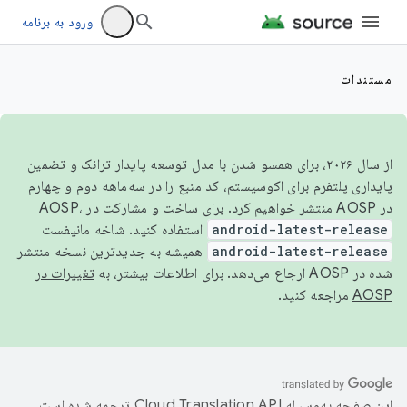
ورود به برنامه
مستندات
از سال ۲۰۲۶، برای همسو شدن با مدل توسعه پایدار ترانک و تضمین
پایداری پلتفرم برای اکوسیستم، کد منبع را در سه‌ماهه دوم و چهارم
در AOSP منتشر خواهیم کرد. برای ساخت و مشارکت در AOSP،
android-latest-release
استفاده کنید. شاخه مانیفست
android-latest-release
همیشه به جدیدترین نسخه منتشر
شده در AOSP ارجاع می‌دهد. برای اطلاعات بیشتر، به
تغییرات در
AOSP
مراجعه کنید.
این صفحه به‌وسیله
ترجمه شده است.