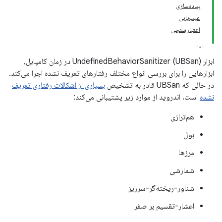
پیاده‌سازی
عیب‌یابی
اعتبارسنجی
ابزار UndefinedBehaviorSanitizer (UBSan) در زمان کامپایل،
ابزارهایی را برای بررسی انواع مختلف رفتارهای تعریف نشده اجرا می‌کند.
در حالی که UBSan قادر به تشخیص
بسیاری از اشکالات رفتاری تعریف
نشده
است، اندروید از موارد زیر پشتیبانی می‌کند:
هم‌ترازی
بول
مرزها
شمارشی
شناور-ریخته‌گر-سرریز
اعشار-تقسیم بر صفر