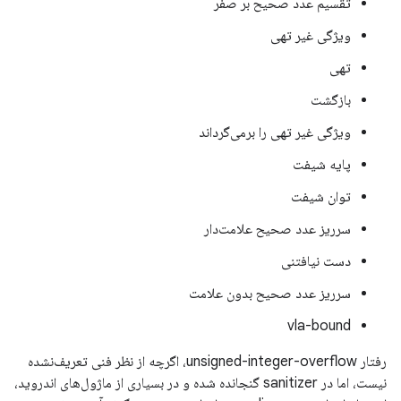
تقسیم عدد صحیح بر صفر
ویژگی غیر تهی
تهی
بازگشت
ویژگی غیر تهی را برمی‌گرداند
پایه شیفت
توان شیفت
سرریز عدد صحیح علامت‌دار
دست نیافتنی
سرریز عدد صحیح بدون علامت
vla-bound
رفتار unsigned-integer-overflow، اگرچه از نظر فنی تعریف‌نشده
نیست، اما در sanitizer گنجانده شده و در بسیاری از ماژول‌های اندروید،