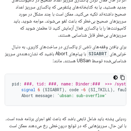
اگر در حال فعال کردن پاکسازی سرریز اعداد صحیح در کامپوننت‌های
جدید هستید، یا به کتابخانه‌های پلتفرمی که پاکسازی سرریز اعداد
صحیح داشته‌اند تکیه می‌کنید، ممکن است با چند مشکل در مورد
سرریزهای صحیح بی‌خطر که باعث لغو می‌شوند، مواجه شوید. باید
کامپوننت‌ها را با پاکسازی فعال آزمایش کنید تا مطمئن شوید که
سرریزهای بی‌خطر قابل شناسایی هستند.
برای یافتن وقفه‌های ناشی از پاکسازی در ساخت‌های کاربری، به دنبال
خرابی‌های
SIGABRT
با پیام‌های Abort باشید که نشان‌دهنده‌ی سرریز
شناسایی‌شده توسط UBSan هستند، مانند:
pid
:
###, tid: ###, name: Binder:###  >>> /system
signal
6
(
SIGABRT
),
code
-
6
(
SI_TKILL
),
fault
Abort
message
:
'ubsan: sub-overflow'
ردیابی پشته باید شامل تابعی باشد که باعث لغو اجرای برنامه شده است،
با این حال، سرریزهایی که در توابع درون‌خطی رخ می‌دهند ممکن است