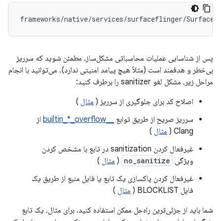
frameworks
/
native
/
services
/
surfaceflinger
/
SurfaceF
پس از شناسایی عملیات محاسباتی مشکل‌ساز، مطمئن شوید که سرریز
بی‌خطر و هدفمند است (مثلاً هیچ پیامد امنیتی ندارد). می‌توانید با انجام
مراحل زیر، مشکل لغو sanitizer را برطرف کنید:
اصلاح کد برای جلوگیری از سرریز (
مثال
)
سرریز صریح از طریق توابع
__builtin_*_overflow
از
Clang (
مثال
)
غیرفعال کردن sanitization در تابع با مشخص کردن
ویژگی
no_sanitize
(
مثال
)
غیرفعال کردن پاکسازی یک تابع یا فایل منبع از طریق یک
فایل BLOCKLIST (
مثال
)
شما باید از جزئی‌ترین راه‌حل ممکن استفاده کنید. برای مثال، یک تابع