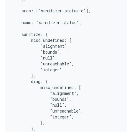
    srcs: ["sanitizer-status.c"],

    name: "sanitizer-status",

    sanitize: {

        misc_undefined: [

            "alignment",

            "bounds",

            "null",

            "unreachable",

            "integer",

        ],

        diag: {

            misc_undefined: [

                "alignment",

                "bounds",

                "null",

                "unreachable",

                "integer",

            ],

        },
