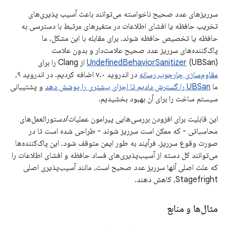
سرریزهای عدد صحیح ناخواسته می‌توانند باعث آسیب پذیری‌های
تخریب حافظه یا افشای اطلاعات در متغیرهای مرتبط با دسترسی به
حافظه یا تخصیص حافظه شوند. برای مقابله با این مشکل، ما
پاک‌کننده‌های سرریز عدد صحیح علامت‌دار و بدون علامت
(UBSan) از Clang را برای
UndefinedBehaviorSanitizer
مقاوم‌سازی چارچوب رسانه
در اندروید ۷.۰ اضافه کردیم. در اندروید ۹،
ما
UBSan را گسترش دادیم تا اجزای بیشتری را پوشش دهد
و پشتیبانی
سیستم ساخت را برای آن بهبود بخشیدیم.
این قابلیت برای افزودن بررسی‌هایی پیرامون عملیات/دستورالعمل‌های
محاسباتی - که ممکن است سرریز شوند - طراحی شده است تا در
صورت وقوع سرریز، فرآیند به طور ایمن متوقف شود. این پاک‌کننده‌ها
می‌توانند کل دسته از آسیب‌پذیری‌های فساد حافظه و افشای اطلاعات را
که علت اصلی آنها سرریز عدد صحیح است، مانند آسیب‌پذیری اصلی
Stagefright، کاهش دهند.
مثال‌ها و منابع