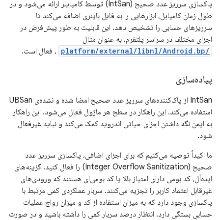
پاکسازی سرریز عدد صحیح (IntSan) توسط کامپایلر ارائه می‌شود و در
طول زمان کامپایل، ابزارهایی را به فایل باینری اضافه می‌کند تا
سرریزهای حسابی را تشخیص دهد. این قابلیت به طور پیش‌فرض در
اجزای مختلف در سراسر پلتفرم، به عنوان مثال
/platform/external/libnl/Android.bp
، فعال است.
پیاده‌سازی
IntSan از پاک‌کننده‌های سرریز عدد صحیح امضا شده و نشده‌ی UBSan
استفاده می‌کند. این راهکار در سطح هر ماژول فعال می‌شود. این راهکار
به ایمن نگه داشتن اجزای حیاتی اندروید کمک می‌کند و نباید غیرفعال
شود.
ما اکیداً توصیه می‌کنیم که برای اجزای اضافی، پاکسازی سرریز عدد
صحیح (Integer Overflow Sanitization) را فعال کنید. گزینه‌های
ایده‌آل، کد بومی دارای امتیاز بالا یا کد بومی‌ای هستند که ورودی‌های
غیرقابل اعتماد کاربر را تجزیه می‌کنند. سربار عملکردی کمی مرتبط با
پاکسازی وجود دارد که به میزان استفاده از کد و میزان رواج عملیات
حسابی بستگی دارد. انتظار درصد سربار کمی را داشته باشید و در صورت