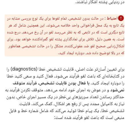
در ردیابی پشته آشکار نباشند.
احتیاط
: در حالت بدون تشخیص، تمام لغوها برای یک نوع بررسی مشابه در
یک تابع به یک محل فراخوانی واحد خلاصه می‌شوند. این همچنین شامل کد هر
تابع
دیگری
است که در تابعی که به نظر می‌رسد لغو در آن رخ می‌دهد، درج شده
است. به همین دلیل، تلاش برای نمادگذاری پشته لغو گمراه‌کننده خواهد بود. برای
اشکال‌زدایی صحیح لغو ضد عفونی‌کننده، مشکل را در حالت تشخیصی همانطور
که در بالا توضیح داده شد، دوباره ایجاد کنید.
برای تعیین آسان‌تر علت اصلی، قابلیت تشخیص خطا (diagnostics) را
در کتابخانه‌ای که باعث لغو فرآیند می‌شود، فعال کنید و سعی کنید خطا
را دوباره ایجاد کنید.
با فعال بودن قابلیت تشخیص، فرآیند متوقف
نمی‌شود
و در عوض به اجرای خود ادامه می‌دهد. متوقف نکردن فرآیند به
حداکثر رساندن تعداد سرریزهای بی‌خطر در یک مسیر اجرای خاص، بدون
نیاز به کامپایل مجدد پس از رفع هر اشکال، کمک می‌کند. قابلیت
تشخیص خطا، یک پیام خطا تولید می‌کند که شامل شماره خط و فایل
منبعی است که باعث لغو فرآیند شده است: