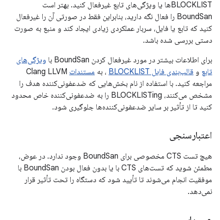
BLOCKLISTها یا ویژگی‌های تابع غیرفعال کنید. بهتر است
BoundSan را فعال نگه دارید، بنابراین فقط در صورتی آن را غیرفعال
کنید که تابع یا فایل، سربار عملکردی زیادی ایجاد کند و منبع به صورت
دستی بررسی شده باشد.
برای اطلاعات بیشتر در مورد غیرفعال کردن BoundSan با
ویژگی‌های
تابع
و
قالب‌بندی فایل BLOCKLIST
، به
مستندات
Clang LLVM
مراجعه کنید. با استفاده از نام بخش‌هایی که ضدعفونی‌کننده هدف را
مشخص می‌کنند، BLOCKLISTing را به ضدعفونی‌کننده خاص محدود
کنید تا از تأثیر بر سایر ضدعفونی‌کننده‌ها جلوگیری شود.
اعتبارسنجی
هیچ تست CTS مخصوصی برای BoundSan وجود ندارد. در عوض،
مطمئن شوید که تست‌های CTS با یا بدون فعال بودن BoundSan با
موفقیت انجام می‌شوند تا تأیید شود که دستگاه را تحت تأثیر قرار
نمی‌دهد.
عیب‌یابی