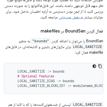
صورتی استفاده کنید که عملکرد مورد توجه باشد و فایل‌ها/توابع مورد
نظر سهم قابل توجهی داشته باشند. این فایل‌ها/توابع را به صورت دستی
بررسی کنید تا از ایمن بودن دسترسی به آرایه اطمینان حاصل شود. برای
جزئیات بیشتر
به بخش عیب‌یابی
مراجعه کنید.
فعال کردن Bound
San در makefiles
BoundSan را می‌توان با اضافه کردن
"bounds"
به متغیر
LOCAL_SANITIZE
برای ماژول‌های باینری و کتابخانه‌ای، در فایل‌های
makefile فعال کرد:
LOCAL_SANITIZE
:=
bounds
# Optional features
LOCAL_SANITIZE_DIAG
:=
bounds
LOCAL_SANITIZE_BLOCKLIST
:=
modulename_BLOCKL
LOCAL_SANITIZE
لیستی از ضدعفونی‌کننده‌ها را که با کاما از هم