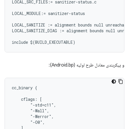
LOCAL_SRC_FILES:= sanitizer-status.c

LOCAL_MODULE:= sanitizer-status

LOCAL_SANITIZE := alignment bounds null unreachable
LOCAL_SANITIZE_DIAG := alignment bounds null unrea
و پیکربندی معادل طرح اولیه (Android.bp):
cc_binary {

    cflags: [

        "-std=c11",

        "-Wall",

        "-Werror",

        "-O0",

    ],
