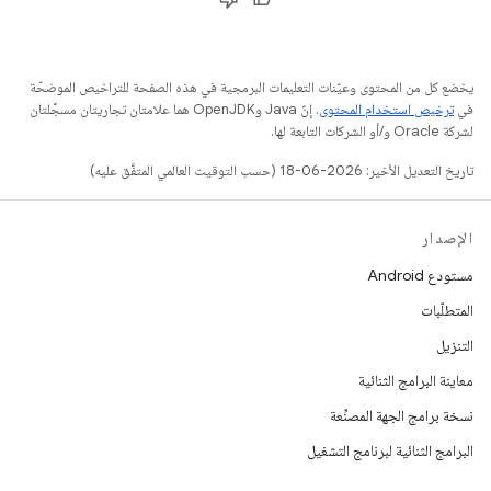
يخضع كل من المحتوى وعيّنات التعليمات البرمجية في هذه الصفحة للتراخيص الموضحّة
في
ترخيص استخدام المحتوى
. إنّ Java وOpenJDK هما علامتان تجاريتان مسجَّلتان
لشركة Oracle و/أو الشركات التابعة لها.
تاريخ التعديل الأخير: 2026-06-18 (حسب التوقيت العالمي المتفَّق عليه)
الإصدار
مستودع Android
المتطلّبات
التنزيل
معاينة البرامج الثنائية
نسخة برامج الجهة المصنِّعة
البرامج الثنائية لبرنامج التشغيل