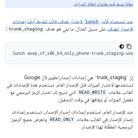
مقالة ضبط قيم علامات إطلاق الميزات
.
عند استخدام الأمر
lunch
لاختيار هدف، فإنّك تضبط أيضًا إعدادات
الإصدار للهدف.
على سبيل المثال، ما يلي هو هدف
trunk_staging
:
إنّ `trunk_staging` هي
إعدادات إصدار تطوير
لأنّ Google
تستخدمها لاختبار الميزات قبل الإصدار العام. تستخدم هذه الإعدادات في
الغالب علامات
READ_WRITE
التي تتيح لك اختبار الرمز البرمجي مع
تفعيل الميزات أو إيقافها في وقت التشغيل.
عند الإصدار العام، استخدِم
إعدادات إصدار الإصدار
. تستخدم إعدادات
إصدار الإصدار في الغالب علامات
READ_ONLY
وتعرض جميع الرموز
البرمجية المفعَّلة لهذا الإصدار.