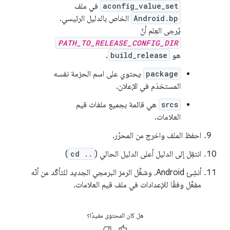
aconfig_value_set
في ملف
Android.bp
الخاص بالدليل الرئيسي.
يُرجى العِلم أنّ
PATH_TO_RELEASE_CONFIG_DIR
هو
build_release
.
package
يحتوي على اسم الحزمة نفسه
المستخدَم في الإعلان.
srcs
هي قائمة بجميع ملفات قيم
العلامات.
احفظ الملف واخرج من المحرّر.
انتقِل إلى الدليل أعلى الدليل الحالي (
cd ..
)
أنشِئ Android، وشغِّل الرمز البرمجي الجديد للتأكّد من أنّه
مفعَّل وفقًا للإعدادات في ملف قيم العلامات.
هل كان المحتوى مفيدًا؟