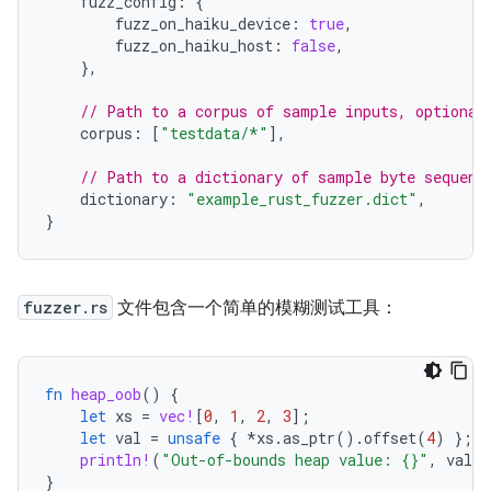
fuzz_config
:
{
fuzz_on_haiku_device
:
true
,
fuzz_on_haiku_host
:
false
,
},
// Path to a corpus of sample inputs, optional
corpus
:
[
"testdata/*"
],
// Path to a dictionary of sample byte sequenc
dictionary
:
"example_rust_fuzzer.dict"
,
}
fuzzer.rs
文件包含一个简单的模糊测试工具：
fn
heap_oob
()
{
let
xs
=
vec!
[
0
,
1
,
2
,
3
];
let
val
=
unsafe
{
*
xs
.
as_ptr
().
offset
(
4
)
};
println!
(
"Out-of-bounds heap value: {}"
,
val
)
}